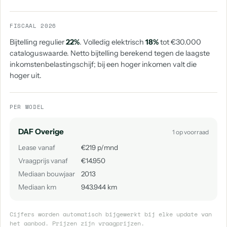
FISCAAL 2026
Bijtelling regulier
22%
. Volledig elektrisch
18%
tot €30.000
cataloguswaarde. Netto bijtelling berekend tegen de laagste
inkomstenbelastingschijf; bij een hoger inkomen valt die
hoger uit.
PER MODEL
DAF Overige
1 op voorraad
Lease vanaf
€219 p/mnd
Vraagprijs vanaf
€14.950
Mediaan bouwjaar
2013
Mediaan km
943.944 km
Cijfers worden automatisch bijgewerkt bij elke update van
het aanbod. Prijzen zijn vraagprijzen.