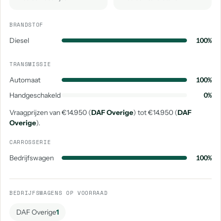
BRANDSTOF
Diesel
100%
TRANSMISSIE
Automaat
100%
Handgeschakeld
0%
Vraagprijzen van €14.950 (
DAF Overige
) tot €14.950 (
DAF
Overige
).
CARROSSERIE
Bedrijfswagen
100%
BEDRIJFSWAGENS OP VOORRAAD
DAF Overige
1