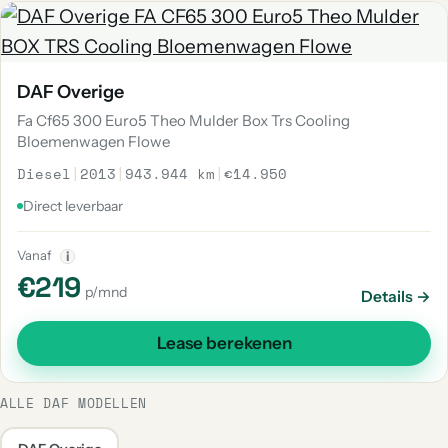
DAF Overige
Fa Cf65 300 Euro5 Theo Mulder Box Trs Cooling
Bloemenwagen Flowe
Diesel
|
2013
|
943.944 km
|
€14.950
Direct leverbaar
Vanaf
i
€219
p/mnd
Details →
Lease berekenen
ALLE DAF MODELLEN