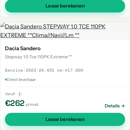
Lease berekenen
Dacia Sandero
Stepway 1.0 Tce 110PK Extreme **
Benzine
|
2023
|
20.431 km
|
€17.900
Direct leverbaar
Vanaf
i
€262
p/mnd
Details →
Lease berekenen