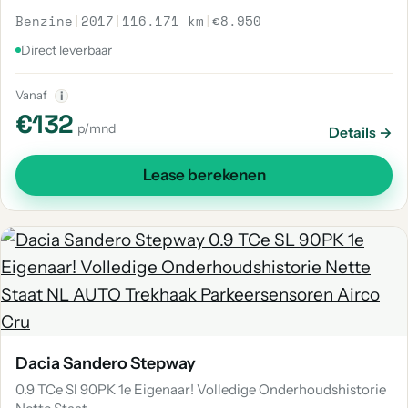
Benzine
|
2017
|
116.171 km
|
€8.950
Direct leverbaar
Vanaf
i
€132
p/mnd
Details →
Lease berekenen
Dacia Sandero Stepway
0.9 TCe Sl 90PK 1e Eigenaar! Volledige Onderhoudshistorie