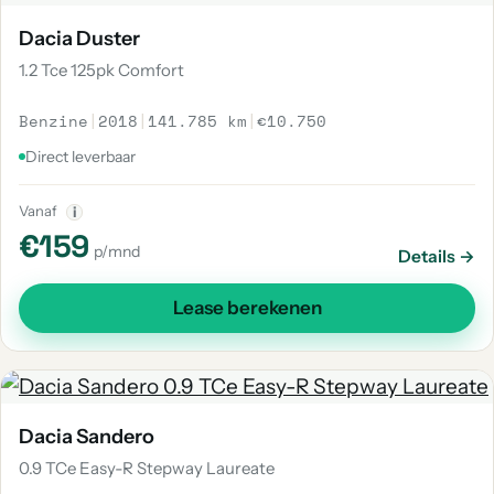
Dacia Duster
1.2 Tce 125pk Comfort
Benzine
|
2018
|
141.785 km
|
€10.750
Direct leverbaar
Vanaf
i
€159
p/mnd
Details →
Lease berekenen
Dacia Sandero
0.9 TCe Easy-R Stepway Laureate