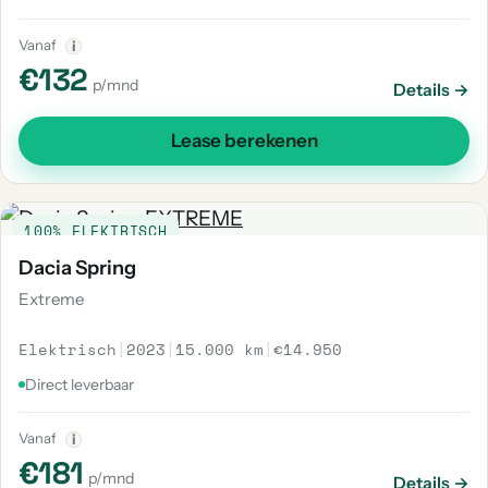
Vanaf
i
€132
p/mnd
Details →
Lease berekenen
100% ELEKTRISCH
Dacia Spring
Extreme
Elektrisch
|
2023
|
15.000 km
|
€14.950
Direct leverbaar
Vanaf
i
€181
p/mnd
Details →