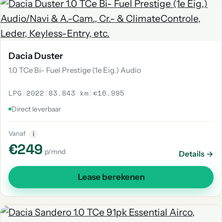
Dacia Duster
1.0 TCe Bi- Fuel Prestige (1e Eig.) Audio
LPG
|
2022
|
83.843 km
|
€16.995
Direct leverbaar
Vanaf
i
€249
p/mnd
Details →
Lease berekenen