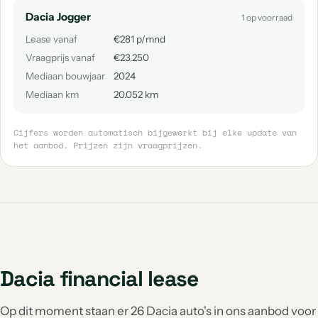
Dacia Jogger
1 op voorraad
Lease vanaf
€281 p/mnd
Vraagprijs vanaf
€23.250
Mediaan bouwjaar
2024
Mediaan km
20.052 km
Cijfers worden automatisch bijgewerkt bij elke update van
het aanbod. Prijzen zijn vraagprijzen.
Dacia financial lease
Op dit moment staan er 26 Dacia auto's in ons aanbod voor