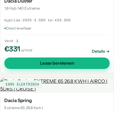
Dacia Duster
1.6 Hyb 140 Extreme
Hybride
|
2025
|
4.560 km
|
€28.900
Direct leverbaar
Vanaf
i
€331
p/mnd
Details →
Lease berekenen
100% ELEKTRISCH
Dacia Spring
Extreme 65 26.8 Kwh l