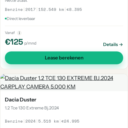
Nette Staat
Benzine
|
2017
|
152.549 km
|
€8.395
Direct leverbaar
Vanaf
i
€125
p/mnd
Details →
Lease berekenen
Dacia Duster
1.2 Tce 130 Extreme Bj.2024
Benzine
|
2024
|
5.516 km
|
€24.995