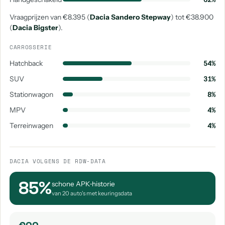
Vraagprijzen van €8.395 (
Dacia Sandero Stepway
) tot €38.900
(
Dacia Bigster
).
CARROSSERIE
Hatchback
54%
SUV
31%
Stationwagon
8%
MPV
4%
Terreinwagen
4%
DACIA VOLGENS DE RDW-DATA
85%
schone APK‑historie
van 20 auto's met keuringsdata