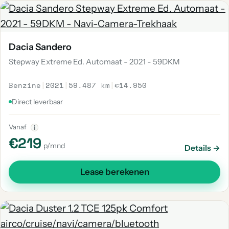
Dacia Sandero
Stepway Extreme Ed. Automaat - 2021 - 59DKM
Benzine
|
2021
|
59.487 km
|
€14.950
Direct leverbaar
Vanaf
i
€219
p/mnd
Details →
Lease berekenen