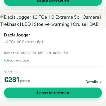
Lease berekenen
Dacia Jogger
1.0 TCe 110 Extreme 5p I
Benzine
|
2024
|
20.052 km
|
€23.250
Direct leverbaar
Vanaf
i
€281
p/mnd
Details →
Lease berekenen