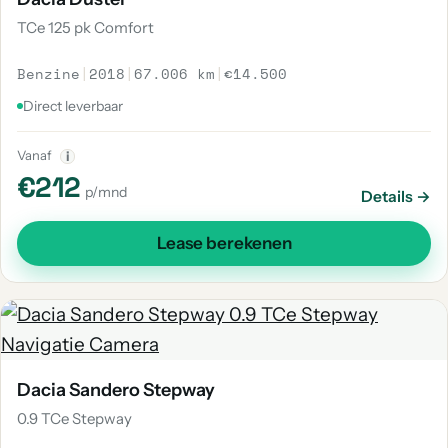
TCe 125 pk Comfort
Benzine
|
2018
|
67.006 km
|
€14.500
Direct leverbaar
Vanaf
i
€212
p/mnd
Details →
Lease berekenen
Dacia Sandero Stepway
0.9 TCe Stepway