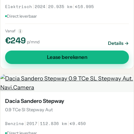
Elektrisch
|
2024
|
20.935 km
|
€16.995
Direct leverbaar
Vanaf
i
€249
p/mnd
Details →
Lease berekenen
Dacia Sandero Stepway
0.9 TCe Sl Stepway Aut
Benzine
|
2017
|
112.836 km
|
€9.450
Direct leverbaar