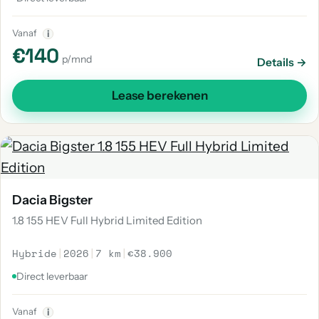
Vanaf
i
€140
p/mnd
Details →
Lease berekenen
Dacia Bigster
1.8 155 HEV Full Hybrid Limited Edition
Hybride
|
2026
|
7 km
|
€38.900
Direct leverbaar
Vanaf
i