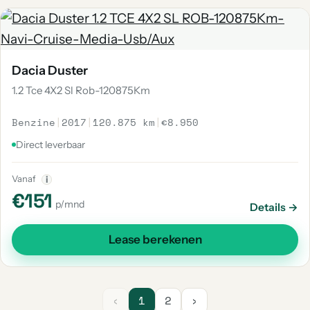
Dacia Duster
1.2 Tce 4X2 Sl Rob-120875Km
Benzine
|
2017
|
120.875 km
|
€8.950
Direct leverbaar
Vanaf
i
€151
p/mnd
Details →
Lease berekenen
‹
1
2
›