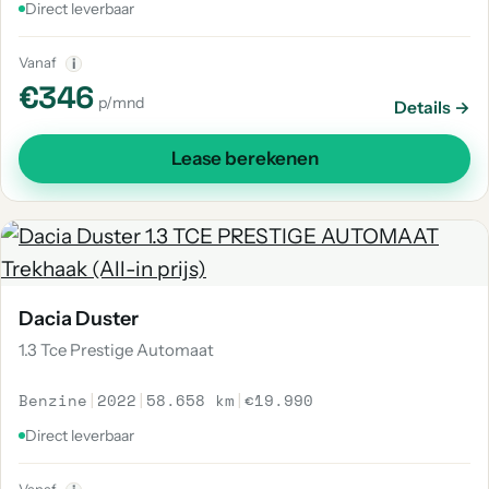
Direct leverbaar
Vanaf
i
€346
p/mnd
Details →
Lease berekenen
Dacia Duster
1.3 Tce Prestige Automaat
Benzine
|
2022
|
58.658 km
|
€19.990
Direct leverbaar