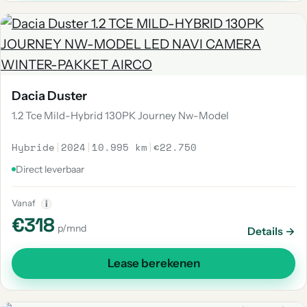
Dacia Duster
1.2 Tce Mild-Hybrid 130PK Journey Nw-Model
Hybride
|
2024
|
10.995 km
|
€22.750
Direct leverbaar
Vanaf
i
€318
p/mnd
Details →
Lease berekenen