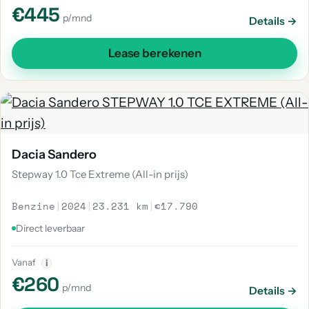
€445
p/mnd
Details →
Lease berekenen
Dacia Sandero
Stepway 1.0 Tce Extreme (All-in prijs)
Benzine
|
2024
|
23.231 km
|
€17.790
Direct leverbaar
Vanaf
i
€260
p/mnd
Details →