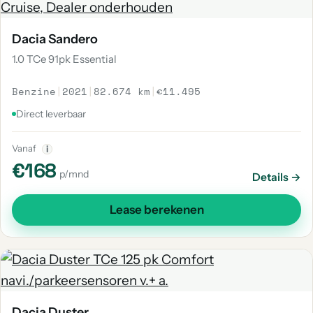
Dacia Sandero
1.0 TCe 91pk Essential
Benzine
|
2021
|
82.674 km
|
€11.495
Direct leverbaar
Vanaf
i
€168
p/mnd
Details →
Lease berekenen
Dacia Duster