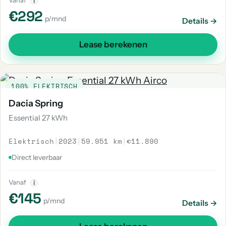
Vanaf
i
€292
p/mnd
Details →
Lease berekenen
100% ELEKTRISCH
Dacia Spring
Essential 27 kWh
Elektrisch
|
2023
|
59.951 km
|
€11.890
Direct leverbaar
Vanaf
i
€145
p/mnd
Details →