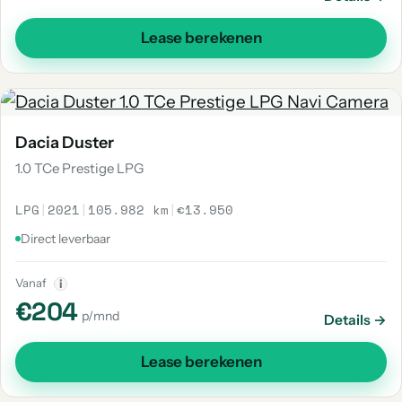
Lease berekenen
Dacia Duster
1.0 TCe Prestige LPG
LPG
|
2021
|
105.982 km
|
€13.950
Direct leverbaar
Vanaf
i
€204
p/mnd
Details →
Lease berekenen