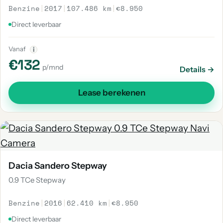
Benzine
|
2017
|
107.486 km
|
€8.950
Direct leverbaar
Vanaf
i
€132
p/mnd
Details →
Lease berekenen
Dacia Sandero Stepway
0.9 TCe Stepway
Benzine
|
2016
|
62.410 km
|
€8.950
Direct leverbaar