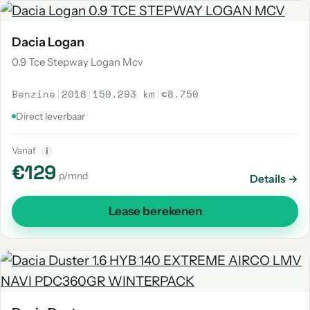
Dacia Logan
0.9 Tce Stepway Logan Mcv
Benzine
|
2018
|
150.293 km
|
€8.750
Direct leverbaar
Vanaf
i
€129
p/mnd
Details →
Lease berekenen