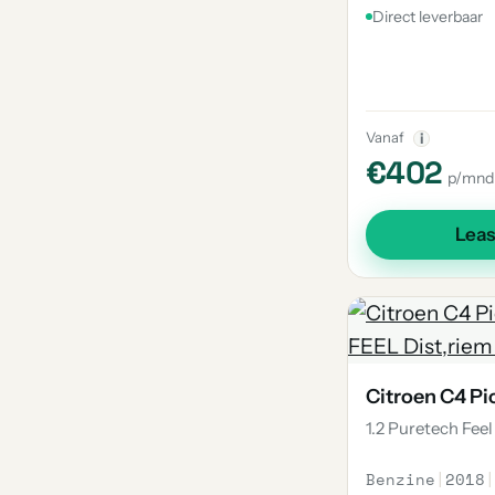
Direct leverbaar
Vanaf
i
€402
p/mnd
Lea
Citroen C4 Pi
1.2 Puretech Feel
Benzine
|
2018
|