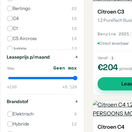
22
Berlingo
Citroen C3
16
C4
1.2 PureTech Bus
16
C1
Benzine
|
2021
|
14
C5 Aircross
Direct leverbaar
13
Jumpy
Leaseprijs p/maand
6
Vanaf
Jumper
i
€204
Geen max
5
C3 Aircross
Max.
p/mnd
4
C4 Cactus
Lea
€100
€5.129
4
C4 Picasso
4
C5
Brandstof
3
Overige
4
Elektrisch
3
C4 X
12
Hybride
Citroen C4
2
2Cv