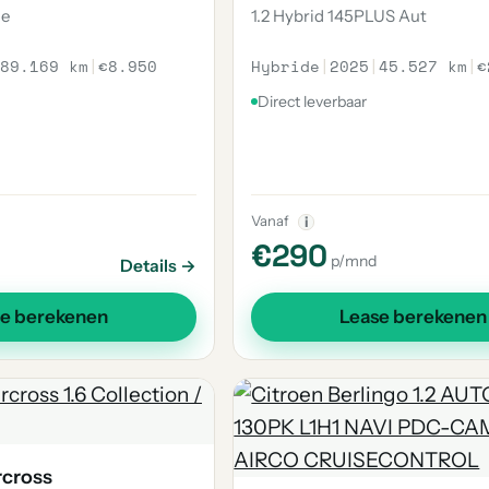
ne
1.2 Hybrid 145PLUS Aut
89.169 km
|
€8.950
Hybride
|
2025
|
45.527 km
|
€
Direct leverbaar
Vanaf
i
€290
p/mnd
Details →
se berekenen
Lease berekenen
rcross