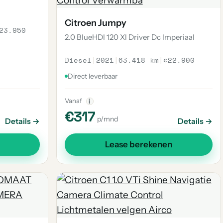
Citroen Jumpy
23.950
2.0 BlueHDI 120 Xl Driver Dc Imperiaal
Diesel
|
2021
|
63.418 km
|
€22.900
Direct leverbaar
Vanaf
i
€317
p/mnd
Details →
Details →
Lease berekenen