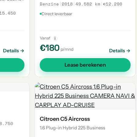
Benzine
|
2018
|
49.582 km
|
€12.290
15.450
Direct leverbaar
Vanaf
i
€180
p/mnd
Details →
Details →
Lease berekenen
Citroen C5 Aircross
8.750
1.6 Plug-in Hybrid 225 Business