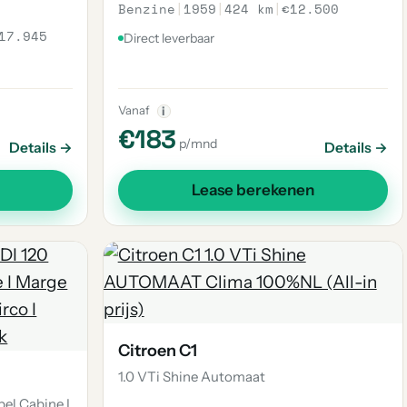
Benzine
|
1959
|
424 km
|
€12.500
17.945
Direct leverbaar
Vanaf
i
€183
p/mnd
Details →
Details →
Lease berekenen
Citroen C1
1.0 VTi Shine Automaat
bel Cabine I