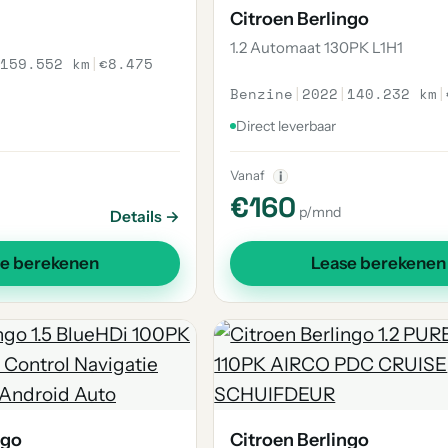
Citroen Berlingo
1.2 Automaat 130PK L1H1
159.552 km
|
€8.475
Benzine
|
2022
|
140.232 km
|
Direct leverbaar
Vanaf
i
€160
p/mnd
Details →
se berekenen
Lease berekenen
ngo
Citroen Berlingo