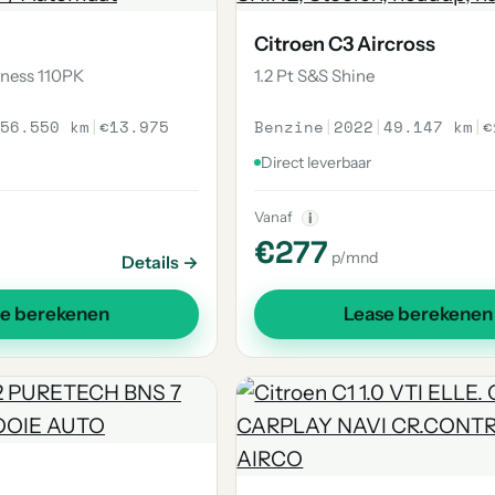
Citroen C3 Aircross
iness 110PK
1.2 Pt S&S Shine
56.550 km
|
€13.975
Benzine
|
2022
|
49.147 km
|
€
Direct leverbaar
Vanaf
i
€277
p/mnd
Details →
se berekenen
Lease berekenen