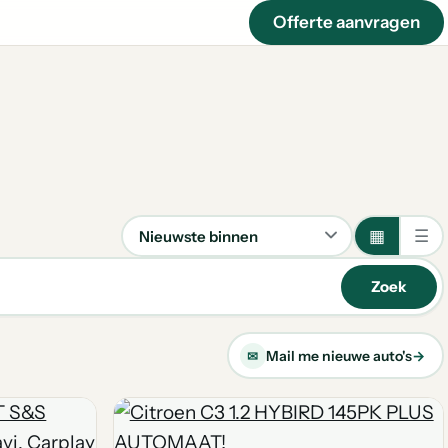
Offerte aanvragen
▦
☰
Sorteren
Zoek
Mail me nieuwe auto's
→
✉