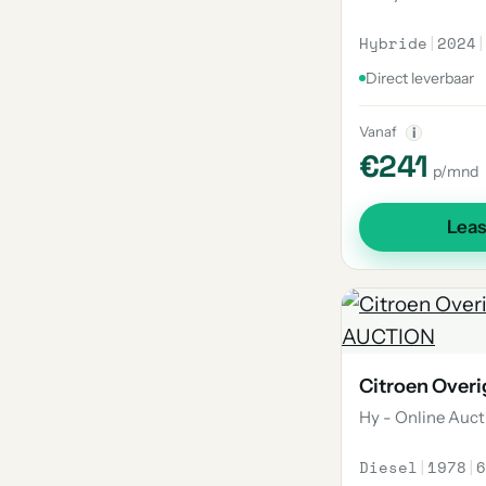
Hybride
|
2024
|
Direct leverbaar
Vanaf
i
€241
p/mnd
Lea
Citroen Overi
Hy - Online Auct
Diesel
|
1978
|
6