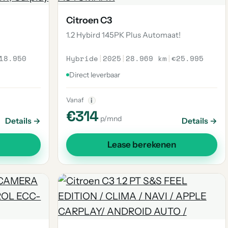
Citroen C3
1.2 Hybird 145PK Plus Automaat!
18.950
Hybride
|
2025
|
28.969 km
|
€25.995
Direct leverbaar
Vanaf
i
€314
p/mnd
Details →
Details →
Lease berekenen