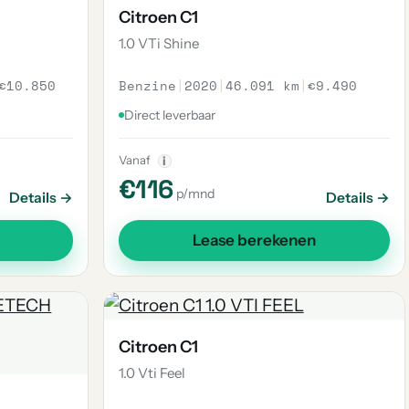
Citroen C1
1.0 VTi Shine
€10.850
Benzine
|
2020
|
46.091 km
|
€9.490
Direct leverbaar
Vanaf
i
€116
p/mnd
Details →
Details →
Lease berekenen
Citroen C1
1.0 Vti Feel