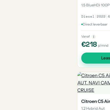
1.5 BlueHDi 100P
Diesel
|
2022
|
4
Direct leverbaar
Vanaf
i
€218
p/mnd
Lea
Citroen C5 Ai
1.2 Hybrid Aut