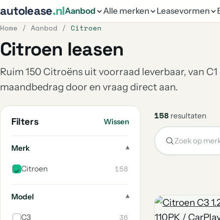
autolease
.nl
Aanbod
Alle merken
Leasevormen
Home
/
Aanbod
/
Citroen
Citroen leasen
Ruim 150 Citroëns uit voorraad leverbaar, van C1 
maandbedrag door en vraag direct aan.
158
resultaten
Filters
Wissen
Merk
158
Citroen
Model
36
C3