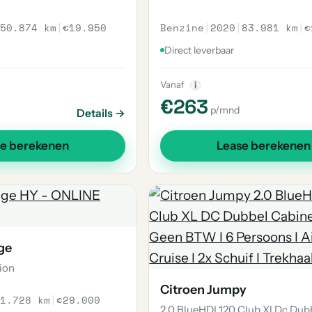
50.874 km
|
€19.950
Benzine
|
2020
|
83.981 km
|
€
Direct leverbaar
Vanaf
i
€263
p/mnd
Details →
se berekenen
Lease berekenen
ge
ion
Citroen Jumpy
1.728 km
|
€29.000
2.0 BlueHDI 120 Club Xl Dc Dub