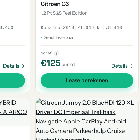
Citroen C3
1.2 Pt S&S Feel Edition
8.450
Benzine
|
2018
|
71.646 km
|
€8.440
Direct leverbaar
Vanaf
i
€125
p/mnd
Details →
Details →
Lease berekenen