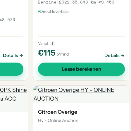
Benzine
|
2021
|
35.848 km
|
€9.450
Direct leverbaar
€8.970
Vanaf
i
€115
p/mnd
Details →
Details →
Lease berekenen
Citroen Overige
Hy - Online Auction