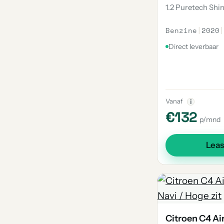
1.2 Puretech Shi
Benzine
|
2020
|
Direct leverbaar
Vanaf
i
€132
p/mnd
Lea
Citroen C4 Ai