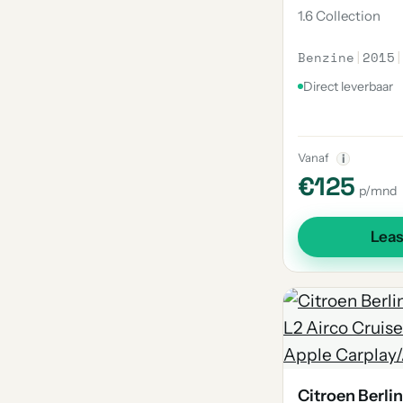
1.6 Collection
Benzine
|
2015
|
Direct leverbaar
Vanaf
i
€125
p/mnd
Lea
Citroen Berli