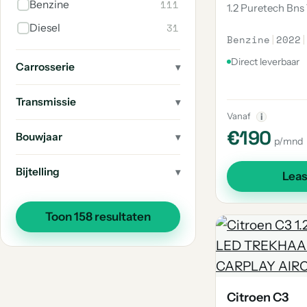
111
Benzine
1.2 Puretech Bns
2
C4 Aircross
31
Diesel
2
C4 Grand Spacetourer
Benzine
|
2022
|
2
Ds
Direct leverbaar
Carrosserie
1
E-Jumpy
Transmissie
1
E-C4
Vanaf
i
1
C4 Grand Picasso
€190
Bouwjaar
p/mnd
1
Sm
Bijtelling
Lea
Toon 158 resultaten
Citroen C3