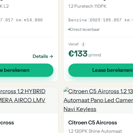
K L2
1.2 Puretech 110PK
7.017 km
|
€14.890
Benzine
|
2023
|
165.857 km
|
Direct leverbaar
Vanaf
i
€133
p/mnd
Details →
se berekenen
Lease berekenen
rcross
Citroen C5 Aircross
1.2 130PK Shine Automaat