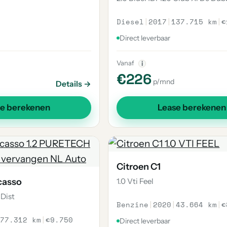
Diesel
|
2017
|
137.715 km
|
€
Direct leverbaar
Vanaf
i
€226
p/mnd
Details →
se berekenen
Lease berekenen
Citroen C1
casso
1.0 Vti Feel
 Dist
Benzine
|
2020
|
43.664 km
|
€
77.312 km
|
€9.750
Direct leverbaar