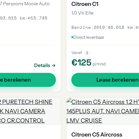
 7 Persoons Mooie Auto
Citroen C1
1.0 Vti Elle
93.615 km
|
€15.745
Benzine
|
2019
|
46.618 km
|
€
Direct leverbaar
Vanaf
i
€125
p/mnd
Details →
se berekenen
Lease berekenen
Citroen C5 Aircross