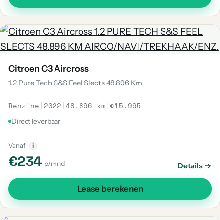
Citroen C3 Aircross
1.2 Pure Tech S&S Feel Slects 48.896 Km
Benzine
|
2022
|
48.896 km
|
€15.995
Direct leverbaar
Vanaf
i
€234
p/mnd
Details →
Lease berekenen