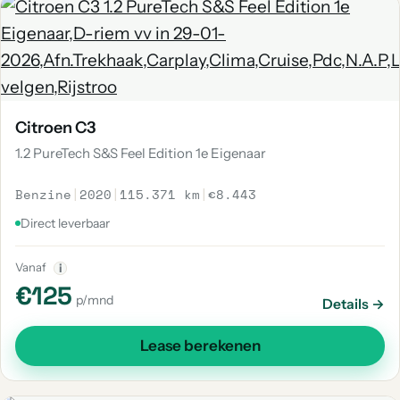
Citroen C3
1.2 PureTech S&S Feel Edition 1e Eigenaar
Benzine
|
2020
|
115.371 km
|
€8.443
Direct leverbaar
Vanaf
i
€125
p/mnd
Details →
Lease berekenen