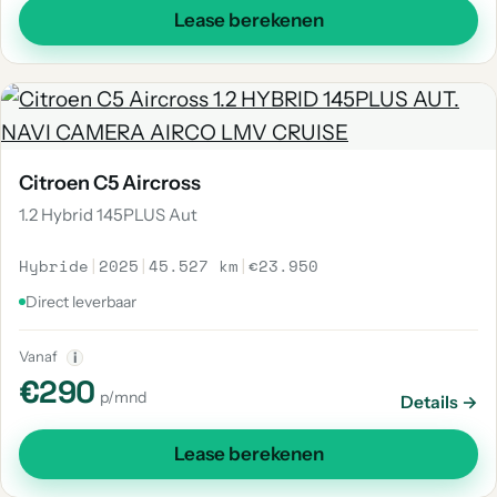
Lease berekenen
Citroen C5 Aircross
1.2 Hybrid 145PLUS Aut
Hybride
|
2025
|
45.527 km
|
€23.950
Direct leverbaar
Vanaf
i
€290
p/mnd
Details →
Lease berekenen