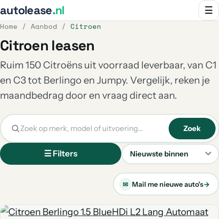
autolease
.nl
☰
Home
/
Aanbod
/
Citroen
Citroen leasen
Ruim 150 Citroëns uit voorraad leverbaar, van C1
en C3 tot Berlingo en Jumpy. Vergelijk, reken je
maandbedrag door en vraag direct aan.
Zoek
☰ Filters
Sorteren
Mail me nieuwe auto's
→
✉