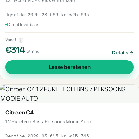
1.2 Hybird 145PK Plus Automaat!
Hybride
|
2025
|
28.969 km
|
€25.995
Direct leverbaar
Vanaf
i
€314
p/mnd
Details →
Lease berekenen
Citroen C4
1.2 Puretech Bns 7 Persoons Mooie Auto
Benzine
|
2022
|
93.615 km
|
€15.745