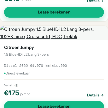
Details →
Lease berekenen
Citroen Jumpy
1.5 BlueHDi L2 Lang 3-pers
Diesel
|
2022
|
91.970 km
|
€11.990
Direct leverbaar
Vanaf
i
€175
p/mnd
Details →
Lease berekenen