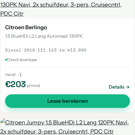
Citroen Berlingo
1.5 BlueHDi L2 Lang Automaat 130PK
Diesel
|
2019
|
111.123 km
|
€13.890
Direct leverbaar
Vanaf
i
€203
p/mnd
Details →
Lease berekenen