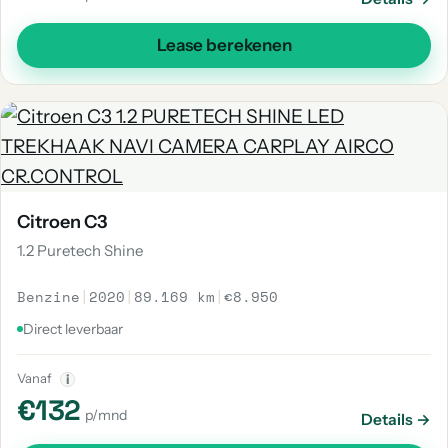
Lease berekenen
Citroen C3
1.2 Puretech Shine
Benzine
|
2020
|
89.169 km
|
€8.950
Direct leverbaar
Vanaf
i
€132
p/mnd
Details →