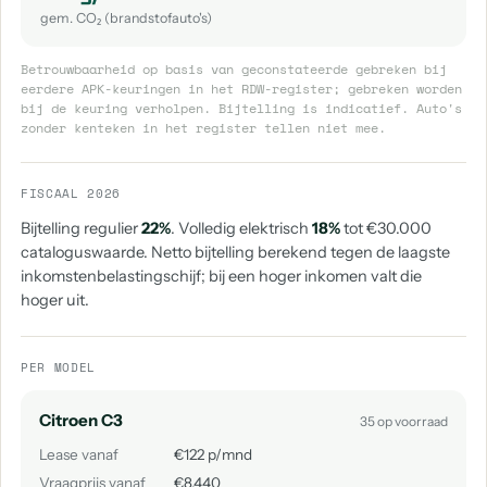
gem. CO₂ (brandstofauto's)
Betrouwbaarheid op basis van geconstateerde gebreken bij
eerdere APK-keuringen in het RDW-register; gebreken worden
bij de keuring verholpen. Bijtelling is indicatief. Auto's
zonder kenteken in het register tellen niet mee.
FISCAAL 2026
Bijtelling regulier
22%
. Volledig elektrisch
18%
tot €30.000
cataloguswaarde. Netto bijtelling berekend tegen de laagste
inkomstenbelastingschijf; bij een hoger inkomen valt die
hoger uit.
PER MODEL
Citroen C3
35 op voorraad
Lease vanaf
€122 p/mnd
Vraagprijs vanaf
€8.440