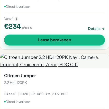
Direct leverbaar
Vanaf
i
€234
p/mnd
Details →
Lease berekenen
Citroen Jumper
2.2 Hdi 120PK
Diesel
|
2020
|
72.682 km
|
€13.890
Direct leverbaar