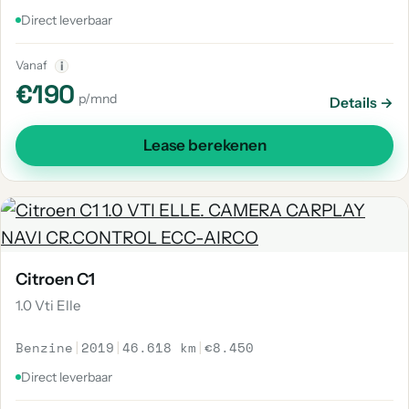
Direct leverbaar
Vanaf
i
€190
p/mnd
Details →
Lease berekenen
Citroen C1
1.0 Vti Elle
Benzine
|
2019
|
46.618 km
|
€8.450
Direct leverbaar