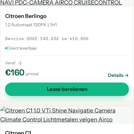
Citroen Berlingo
1.2 Automaat 130PK L1H1
Benzine
|
2022
|
140.232 km
|
€10.850
Direct leverbaar
Vanaf
i
€160
p/mnd
Details →
Lease berekenen
Citroen C1