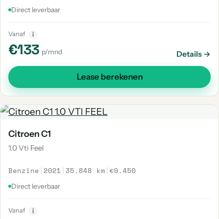
Direct leverbaar
Vanaf
i
€133
p/mnd
Details →
Lease berekenen
Citroen C1
1.0 Vti Feel
Benzine
|
2021
|
35.848 km
|
€9.450
Direct leverbaar
Vanaf
i