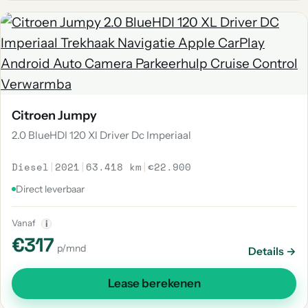
Citroen Jumpy
2.0 BlueHDI 120 Xl Driver Dc Imperiaal
Diesel
|
2021
|
63.418 km
|
€22.900
Direct leverbaar
Vanaf
i
€317
p/mnd
Details →
Lease berekenen