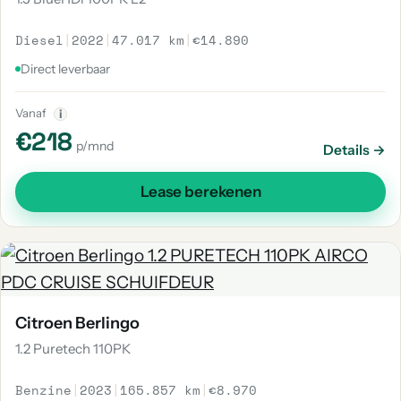
Diesel
|
2022
|
47.017 km
|
€14.890
Direct leverbaar
Vanaf
i
€218
p/mnd
Details →
Lease berekenen
Citroen Berlingo
1.2 Puretech 110PK
Benzine
|
2023
|
165.857 km
|
€8.970