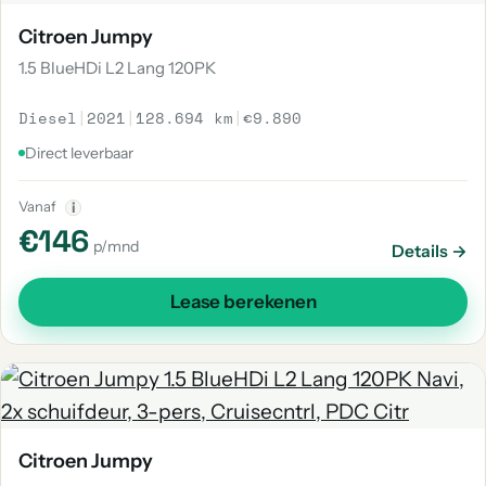
Citroen Jumpy
1.5 BlueHDi L2 Lang 120PK
Diesel
|
2021
|
128.694 km
|
€9.890
Direct leverbaar
Vanaf
i
€146
p/mnd
Details →
Lease berekenen
Citroen Jumpy