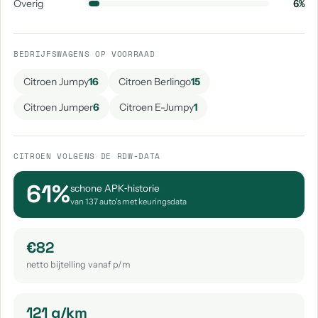
Overig
6%
BEDRIJFSWAGENS OP VOORRAAD
Citroen Jumpy
16
Citroen Berlingo
15
Citroen Jumper
6
Citroen E-Jumpy
1
CITROEN VOLGENS DE RDW-DATA
61%
schone APK‑historie
van 137 auto's met keuringsdata
€82
netto bijtelling vanaf p/m
121 g/km