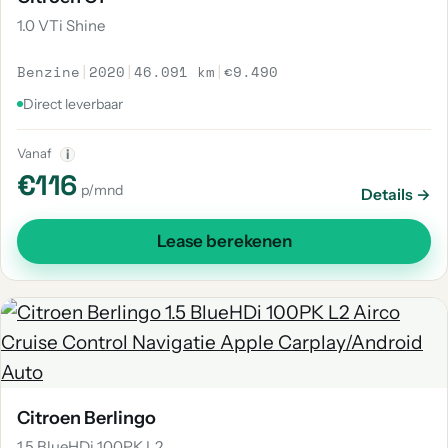
1.0 VTi Shine
Benzine
|
2020
|
46.091 km
|
€9.490
Direct leverbaar
Vanaf
i
€116
p/mnd
Details →
Lease berekenen
Citroen Berlingo
1.5 BlueHDi 100PK L2