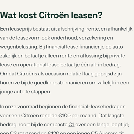
Wat kost Citroën leasen?
Een leaseprijs bestaat uit afschrijving, rente, en afhankelijk
van de leasevorm ook onderhoud, verzekering en
wegenbelasting. Bij
financial lease
financier je de auto
zakelijk en betaal je alleen rente en aflossing; bij
private
lease
en
operational lease
betaal je één all-in bedrag.
Omdat Citroëns als occasion relatief laag geprijsd zijn,
horen ze bij de goedkoopste manieren om zakelijk in een
jonge auto te stappen.
In onze voorraad beginnen de financial-leasebedragen
voor een Citroën rond de €100 per maand. Dat laagste
bedrag hoort bij de compacte
C1
over een lange looptijd;
een
C3
start rond de €120 en een jonge
C5 Aircross
zit