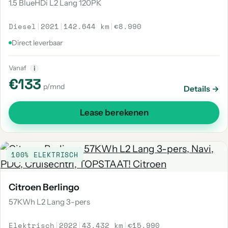
1.5 BlueHDi L2 Lang 120PK
Diesel
|
2021
|
142.644 km
|
€8.990
Direct leverbaar
Vanaf
i
€133
p/mnd
Details →
Lease berekenen
100% ELEKTRISCH
Citroen Berlingo
57KWh L2 Lang 3-pers
Elektrisch
|
2022
|
43.432 km
|
€15.990