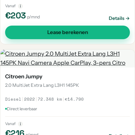
Vanaf
i
€203
p/mnd
Details →
Lease berekenen
Citroen Jumpy
2.0 MultiJet Extra Lang L3H1 145PK
Diesel
|
2022
|
72.348 km
|
€14.790
Direct leverbaar
Vanaf
i
€216
p/mnd