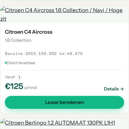
Citroen C4 Aircross
1.6 Collection
Benzine
|
2015
|
159.552 km
|
€8.475
Direct leverbaar
Vanaf
i
€125
p/mnd
Details →
Lease berekenen