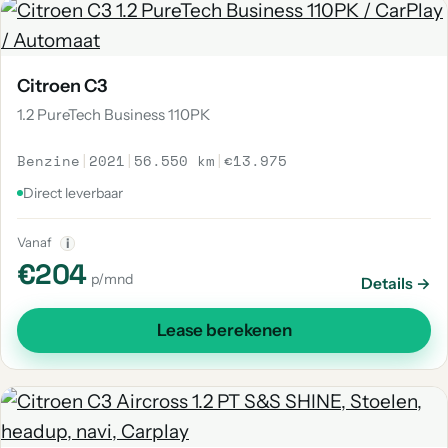
Citroen C3
1.2 PureTech Business 110PK
Benzine
|
2021
|
56.550 km
|
€13.975
Direct leverbaar
Vanaf
i
€204
p/mnd
Details →
Lease berekenen