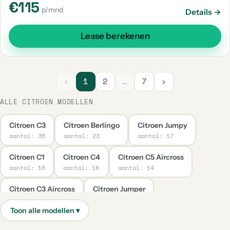
€115
p/mnd
Details →
Lease berekenen
‹
1
2
…
7
›
ALLE CITROEN MODELLEN
Citroen C3
Citroen Berlingo
Citroen Jumpy
aantal: 35
aantal: 23
aantal: 17
Citroen C1
Citroen C4
Citroen C5 Aircross
aantal: 16
aantal: 16
aantal: 14
Citroen C3 Aircross
Citroen Jumper
aantal: 7
aantal: 7
Citroen C4 Cactus
Citroen C4 Picasso
Citroen C5