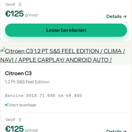
Vanaf
i
€125
p/mnd
Details →
Lease berekenen
Citroen C3
1.2 Pt S&S Feel Edition
Benzine
|
2018
|
71.646 km
|
€8.440
Direct leverbaar
Vanaf
i
€125
p/mnd
Details →