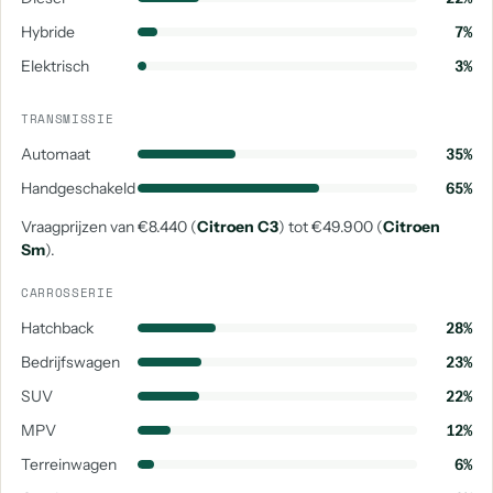
Hybride
7%
Elektrisch
3%
TRANSMISSIE
Automaat
35%
Handgeschakeld
65%
Vraagprijzen van €8.440 (
Citroen C3
) tot €49.900 (
Citroen
Sm
).
CARROSSERIE
Hatchback
28%
Bedrijfswagen
23%
SUV
22%
MPV
12%
Terreinwagen
6%