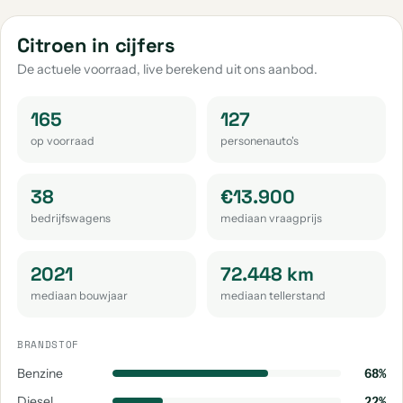
aantal: 4
aantal: 4
aantal: 4
Citroen C4 X
Citroen Overige
Citroen 2Cv
Citroen in cijfers
aantal: 3
aantal: 3
aantal: 2
De actuele voorraad, live berekend uit ons aanbod.
Citroen C4 Aircross
Citroen C4 Grand Spacetourer
aantal: 2
aantal: 2
165
127
op voorraad
personenauto's
Citroen Ds
Citroen C4 Grand Picasso
Citroen E-C4
aantal: 2
aantal: 1
aantal: 1
38
€13.900
Citroen E-Jumpy
Citroen Sm
bedrijfswagens
mediaan vraagprijs
aantal: 1
aantal: 1
2021
72.448 km
mediaan bouwjaar
mediaan tellerstand
BRANDSTOF
Benzine
68%
Diesel
22%