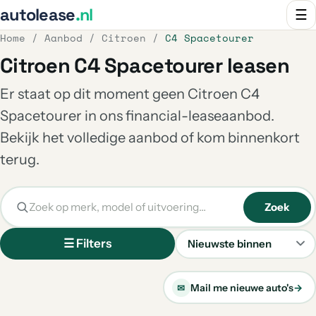
autolease
.nl
☰
Home
/
Aanbod
/
Citroen
/
C4 Spacetourer
Citroen C4 Spacetourer leasen
Er staat op dit moment geen Citroen C4
Spacetourer in ons financial-leaseaanbod.
Bekijk het volledige aanbod of kom binnenkort
terug.
Zoek
☰ Filters
Sorteren
Mail me nieuwe auto's
→
✉