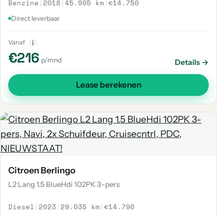
Benzine
|
2018
|
45.995 km
|
€14.750
Direct leverbaar
Vanaf
i
€216
p/mnd
Details →
Lease berekenen
Citroen Berlingo
L2 Lang 1.5 BlueHdi 102PK 3-pers
Diesel
|
2023
|
29.035 km
|
€14.790