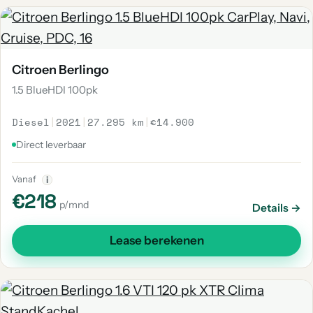
Citroen Berlingo
1.5 BlueHDI 100pk
Diesel
|
2021
|
27.295 km
|
€14.900
Direct leverbaar
Vanaf
i
€218
p/mnd
Details →
Lease berekenen