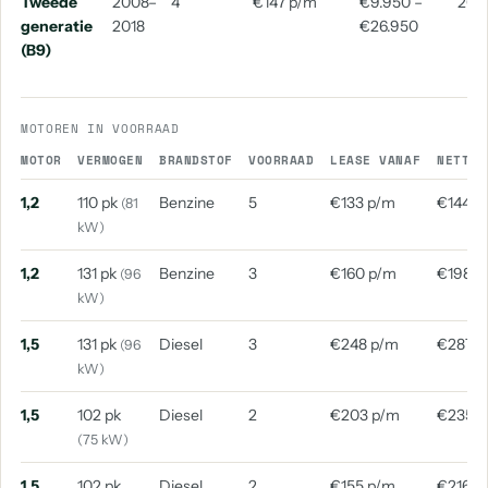
Tweede
2008–
4
€147 p/m
€9.950 –
201
generatie
2018
€26.950
(B9)
MOTOREN IN VOORRAAD
MOTOR
VERMOGEN
BRANDSTOF
VOORRAAD
LEASE VANAF
NETTO 
1,2
110 pk
Benzine
5
€133 p/m
€144 p
(81
kW)
1,2
131 pk
Benzine
3
€160 p/m
€198 p
(96
kW)
1,5
131 pk
Diesel
3
€248 p/m
€287 p
(96
kW)
1,5
102 pk
Diesel
2
€203 p/m
€235 
(75 kW)
1,5
102 pk
Diesel
2
€155 p/m
€216 p