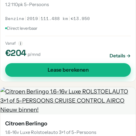
1.2 110pk 5-Persoons
Benzine
|
2019
|
111.488 km
|
€13.950
Direct leverbaar
Vanaf
i
€204
p/mnd
Details →
Lease berekenen
Citroen Berlingo
1.6-16v Luxe Rolstoelauto 3+1 of 5-Persoons