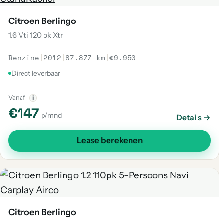
Citroen Berlingo
1.6 Vti 120 pk Xtr
Benzine
|
2012
|
87.877 km
|
€9.950
Direct leverbaar
Vanaf
i
€147
p/mnd
Details →
Lease berekenen
Citroen Berlingo