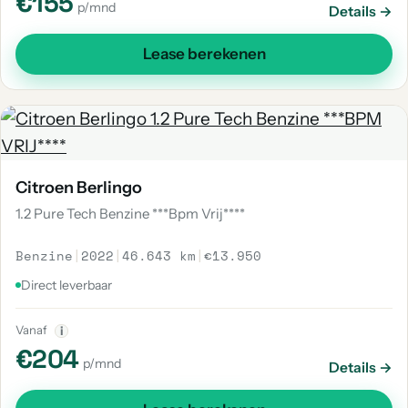
€155
p/mnd
Details →
Lease berekenen
Citroen Berlingo
1.2 Pure Tech Benzine ***Bpm Vrij****
Benzine
|
2022
|
46.643 km
|
€13.950
Direct leverbaar
Vanaf
i
€204
p/mnd
Details →