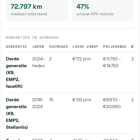
72.797 km
47%
mediaan tellerstand
schone APK-historie
GENERATIES IN VOORRAAD
GENERATIE
JAREN
VOORRAAD
LEASE VANAF
PRIJSRANGE
MED
Derde
2024–
2
€172 p/m
€11.750 –
201
generatie
heden
€14.750
(K9,
EMP2,
facelift)
Derde
2018–
15
€133 p/m
€8.970 –
202
generatie
2024
€20.990
(K9,
EMP2,
Stellantis)