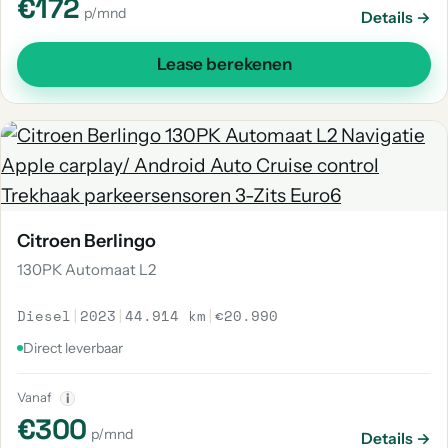
€172
p/mnd
Details →
Lease berekenen
Citroen Berlingo
130PK Automaat L2
Diesel
|
2023
|
44.914 km
|
€20.990
Direct leverbaar
Vanaf
i
€300
p/mnd
Details →