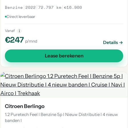
Benzine
|
2022
|
72.797 km
|
€16.900
Direct leverbaar
Vanaf
i
€247
p/mnd
Details →
Lease berekenen
Citroen Berlingo
1.2 Puretech Feel I Benzine 5p I Nieuw Distributie I 4 nieuw
banden I