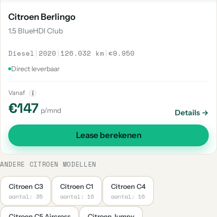
Citroen Berlingo
1.5 BlueHDI Club
Diesel
|
2020
|
126.032 km
|
€9.950
Direct leverbaar
Vanaf
i
€147
p/mnd
Details →
Lease berekenen
ANDERE CITROEN MODELLEN
Citroen C3
Citroen C1
Citroen C4
aantal: 35
aantal: 16
aantal: 16
Citroen C5 Aircross
Citroen Jumpy