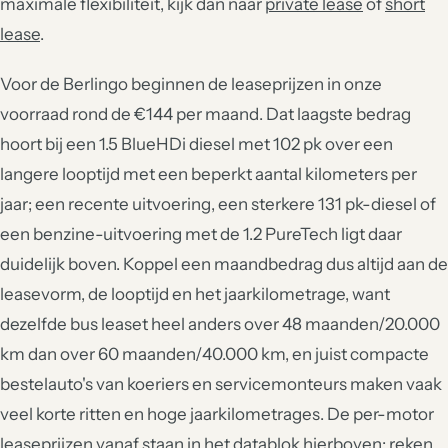
maximale flexibiliteit, kijk dan naar
private lease
of
short
lease
.
Voor de Berlingo beginnen de leaseprijzen in onze
voorraad rond de €144 per maand. Dat laagste bedrag
hoort bij een 1.5 BlueHDi diesel met 102 pk over een
langere looptijd met een beperkt aantal kilometers per
jaar; een recente uitvoering, een sterkere 131 pk-diesel of
een benzine-uitvoering met de 1.2 PureTech ligt daar
duidelijk boven. Koppel een maandbedrag dus altijd aan de
leasevorm, de looptijd en het jaarkilometrage, want
dezelfde bus leaset heel anders over 48 maanden/20.000
km dan over 60 maanden/40.000 km, en juist compacte
bestelauto's van koeriers en servicemonteurs maken vaak
veel korte ritten en hoge jaarkilometrages. De per-motor
leaseprijzen vanaf staan in het datablok hierboven; reken