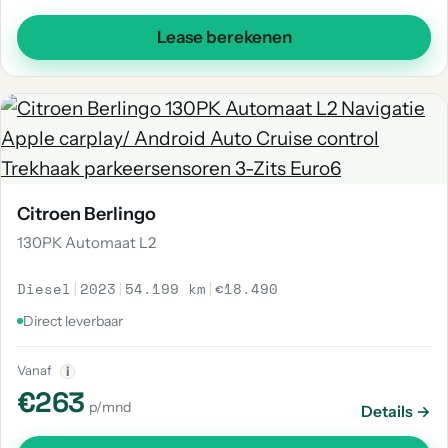
Lease berekenen
Citroen Berlingo
130PK Automaat L2
Diesel
|
2023
|
54.199 km
|
€18.490
Direct leverbaar
Vanaf
i
€263
p/mnd
Details →