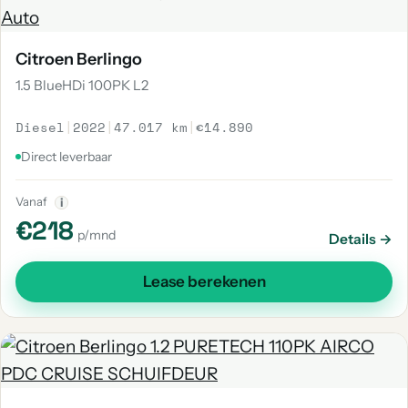
Citroen Berlingo
1.5 BlueHDi 100PK L2
Diesel
|
2022
|
47.017 km
|
€14.890
Direct leverbaar
Vanaf
i
€218
p/mnd
Details →
Lease berekenen