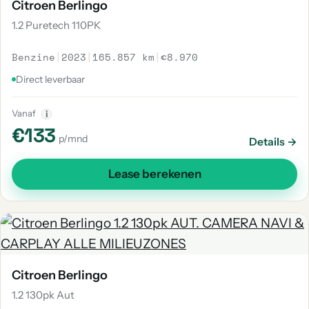
Citroen Berlingo
1.2 Puretech 110PK
Benzine
|
2023
|
165.857 km
|
€8.970
Direct leverbaar
Vanaf
i
€133
p/mnd
Details →
Lease berekenen
Citroen Berlingo
1.2 130pk Aut