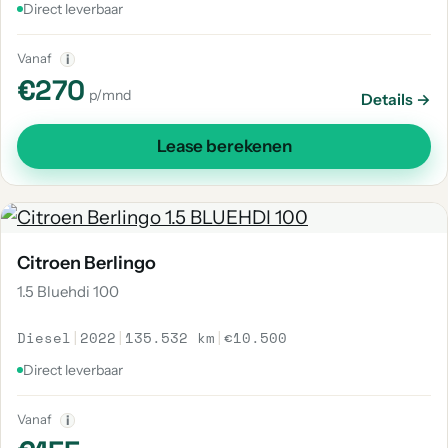
Direct leverbaar
Vanaf
i
€270
p/mnd
Details →
Lease berekenen
Citroen Berlingo
1.5 Bluehdi 100
Diesel
|
2022
|
135.532 km
|
€10.500
Direct leverbaar
Vanaf
i