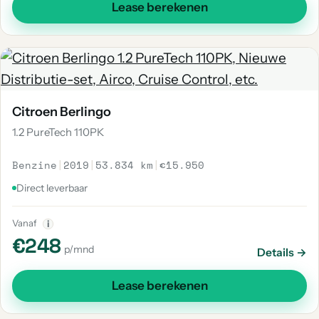
Lease berekenen
Citroen Berlingo
1.2 PureTech 110PK
Benzine
|
2019
|
53.834 km
|
€15.950
Direct leverbaar
Vanaf
i
€248
p/mnd
Details →
Lease berekenen