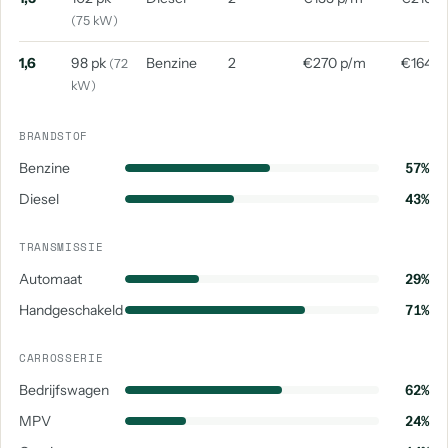
(75 kW)
1,6
98 pk
Benzine
2
€270 p/m
€164 p
(72
kW)
BRANDSTOF
Benzine
57%
Diesel
43%
TRANSMISSIE
Automaat
29%
Handgeschakeld
71%
CARROSSERIE
Bedrijfswagen
62%
MPV
24%