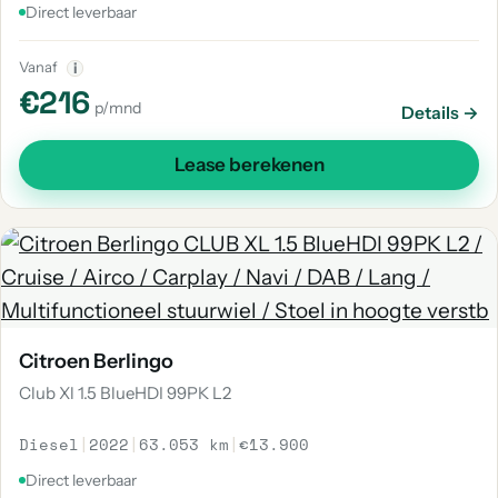
Direct leverbaar
Vanaf
i
€216
p/mnd
Details →
Lease berekenen
Citroen Berlingo
Club Xl 1.5 BlueHDI 99PK L2
Diesel
|
2022
|
63.053 km
|
€13.900
Direct leverbaar