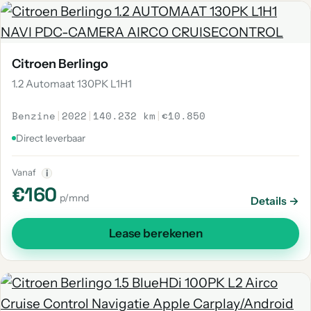
Citroen Berlingo
1.2 Automaat 130PK L1H1
Benzine
|
2022
|
140.232 km
|
€10.850
Direct leverbaar
Vanaf
i
€160
p/mnd
Details →
Lease berekenen