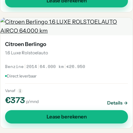
Lease berekenen
Citroen Berlingo
1.6 Luxe Rolstoelauto
Benzine
|
2014
|
64.000 km
|
€26.950
Direct leverbaar
Vanaf
i
€373
p/mnd
Details →
Lease berekenen