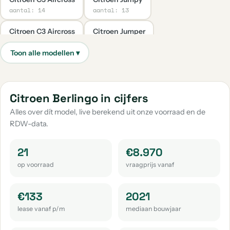
aantal: 14
aantal: 13
Citroen C3 Aircross
Citroen Jumper
aantal: 6
aantal: 6
Citroen C4 Cactus
Citroen C4 Picasso
Citroen C5
aantal: 4
aantal: 4
aantal: 4
Citroen C4 X
Citroen Overige
Citroen 2Cv
Citroen Berlingo in cijfers
aantal: 3
aantal: 3
aantal: 2
Alles over dít model, live berekend uit onze voorraad en de
RDW-data.
Citroen C4 Aircross
Citroen C4 Grand Spacetourer
aantal: 2
aantal: 2
21
€8.970
Citroen Ds
Citroen C4 Grand Picasso
Citroen E-C4
op voorraad
vraagprijs vanaf
aantal: 2
aantal: 1
aantal: 1
Citroen E-Jumpy
Citroen Sm
€133
2021
aantal: 1
aantal: 1
lease vanaf p/m
mediaan bouwjaar