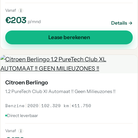
Vanaf
i
€203
p/mnd
Details →
Lease berekenen
Citroen Berlingo
1.2 PureTech Club Xl Automaat !! Geen Milieuzones !!
Benzine
|
2020
|
102.329 km
|
€11.750
Direct leverbaar
Vanaf
i