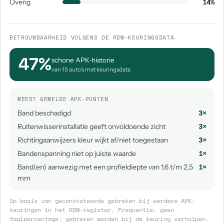
Overig
14%
BETROUWBAARHEID VOLGENS DE RDW-KEURINGSDATA
47%
schone APK‑historie
van 15 auto's met keuringsdata
MEEST GEMELDE APK-PUNTEN
Band beschadigd
3×
Ruitenwisserinstallatie geeft onvoldoende zicht
3×
Richtingaanwijzers kleur wijkt af/niet toegestaan
3×
Bandenspanning niet op juiste waarde
1×
Band(en) aanwezig met een profieldiepte van 1,6 t/m 2,5
1×
mm
Op basis van geconstateerde gebreken bij eerdere APK-
keuringen in het RDW-register. Frequentie, geen
faalpercentage; gebreken worden bij de keuring verholpen.