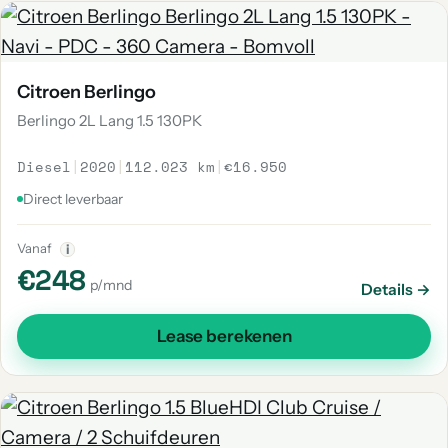
Citroen Berlingo
Berlingo 2L Lang 1.5 130PK
Diesel
|
2020
|
112.023 km
|
€16.950
Direct leverbaar
Vanaf
i
€248
p/mnd
Details →
Lease berekenen