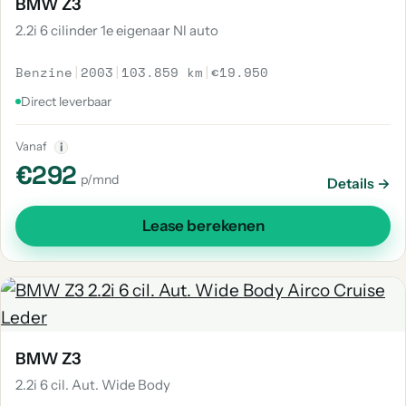
BMW Z3
2.2i 6 cilinder 1e eigenaar Nl auto
Benzine
|
2003
|
103.859 km
|
€19.950
Direct leverbaar
Vanaf
i
€292
p/mnd
Details →
Lease berekenen
BMW Z3
2.2i 6 cil. Aut. Wide Body