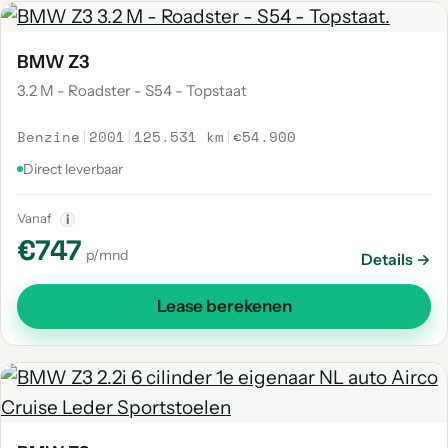
BMW Z3
3.2 M - Roadster - S54 - Topstaat
Benzine
|
2001
|
125.531 km
|
€54.900
Direct leverbaar
Vanaf
i
€747
p/mnd
Details →
Lease berekenen