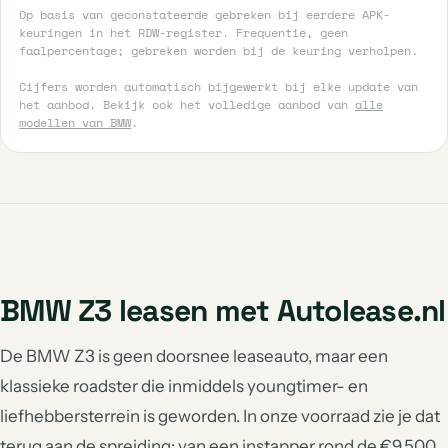
Op basis van geconstateerde gebreken bij eerdere APK-
keuringen in het RDW-register. Frequentie, geen
faalpercentage; gebreken worden bij de keuring verholpen.
Cijfers worden automatisch bijgewerkt bij elke update van
het aanbod. Bekijk ook het volledige aanbod van
alle
modellen van BMW
.
BMW Z3 leasen met Autolease.nl
De BMW Z3 is geen doorsnee leaseauto, maar een
klassieke roadster die inmiddels youngtimer- en
liefhebbersterrein is geworden. In onze voorraad zie je dat
terug aan de spreiding: van een instapper rond de €9.500