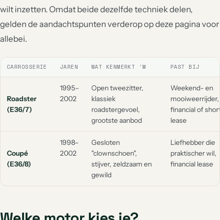
wilt inzetten. Omdat beide dezelfde techniek delen,
gelden de aandachtspunten verderop op deze pagina voor
allebei.
CARROSSERIE
JAREN
WAT KENMERKT 'M
PAST BIJ
1995–
Open tweezitter,
Weekend- en
Roadster
2002
klassiek
mooiweerrijder,
(E36/7)
roadstergevoel,
financial of shor
grootste aanbod
lease
1998–
Gesloten
Liefhebber die
Coupé
2002
"clownschoen",
praktischer wil,
(E36/8)
stijver, zeldzaam en
financial lease
gewild
Welke motor kies je?