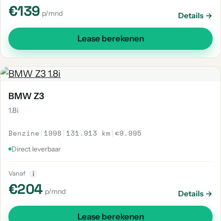
€139
p/mnd
Details →
Lease berekenen
BMW Z3
1.8i
Benzine
|
1998
|
131.913 km
|
€9.995
Direct leverbaar
Vanaf
i
€204
p/mnd
Details →
Lease berekenen