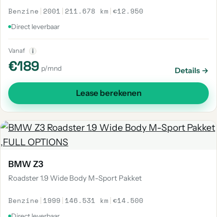
Benzine
|
2001
|
211.678 km
|
€12.950
Direct leverbaar
Vanaf
i
€189
p/mnd
Details →
Lease berekenen
BMW Z3
Roadster 1.9 Wide Body M-Sport Pakket
Benzine
|
1999
|
146.531 km
|
€14.500
Direct leverbaar