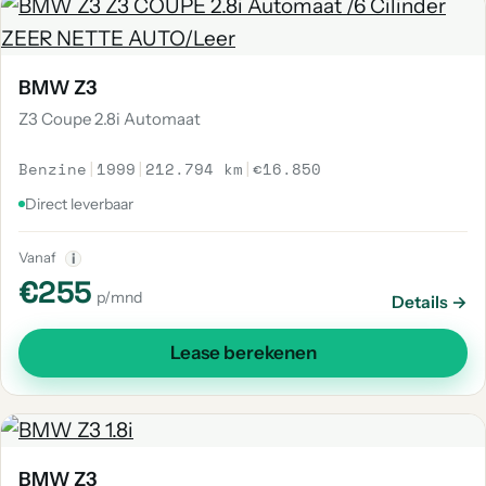
BMW Z3
Z3 Coupe 2.8i Automaat
Benzine
|
1999
|
212.794 km
|
€16.850
Direct leverbaar
Vanaf
i
€255
p/mnd
Details →
Lease berekenen
BMW Z3