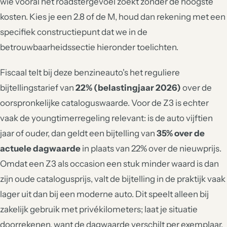
wie vooral het roadstergevoel zoekt zonder de hoogste
kosten. Kies je een 2.8 of de M, houd dan rekening met een
specifiek constructiepunt dat we in de
betrouwbaarheidssectie hieronder toelichten.
Fiscaal telt bij deze benzineauto's het reguliere
bijtellingstarief van
22% (belastingjaar 2026)
over de
oorspronkelijke cataloguswaarde. Voor de Z3 is echter
vaak de youngtimerregeling relevant: is de auto vijftien
jaar of ouder, dan geldt een bijtelling van
35% over de
actuele dagwaarde
in plaats van 22% over de nieuwprijs.
Omdat een Z3 als occasion een stuk minder waard is dan
zijn oude catalogusprijs, valt de bijtelling in de praktijk vaak
lager uit dan bij een moderne auto. Dit speelt alleen bij
zakelijk gebruik met privékilometers; laat je situatie
doorrekenen, want de dagwaarde verschilt per exemplaar.