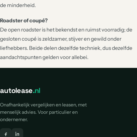
de minderheid.
Roadster of coupé?
De open roadster is het bekendst en ruimst voorradig; de
gesloten coupé is zeldzamer, stijver en gewild onder
liefhebbers. Beide delen dezelfde techniek, dus dezelfde
aandachtspunten gelden voor allebei.
autolease
.nl
Onafhankelijk vergelijken en leasen, met
menselijk advies. Voor particulier en
ondernemer.