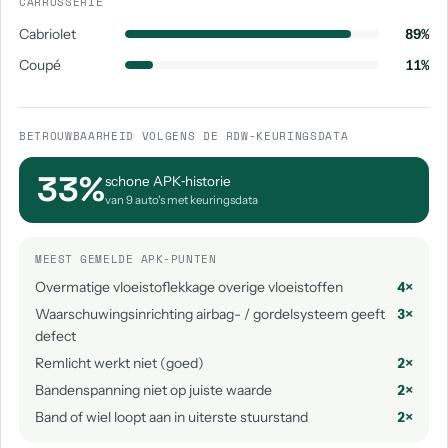
CARROSSERIE
Cabriolet
89%
Coupé
11%
BETROUWBAARHEID VOLGENS DE RDW-KEURINGSDATA
33%
schone APK‑historie
van 9 auto's met keuringsdata
MEEST GEMELDE APK-PUNTEN
Overmatige vloeistoflekkage overige vloeistoffen
4×
Waarschuwingsinrichting airbag- / gordelsysteem geeft
3×
defect
Remlicht werkt niet (goed)
2×
Bandenspanning niet op juiste waarde
2×
Band of wiel loopt aan in uiterste stuurstand
2×