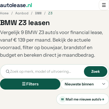
autolease
.nl
☰
Home
/
Aanbod
/
BMW
/
Z3
BMW Z3 leasen
Vergelijk 9 BMW Z3 auto's voor financial lease,
vanaf € 139 per maand. Bekijk de actuele
voorraad, filter op bouwjaar, brandstof en
budget en bereken direct je maandbedrag.
Zoek
☰ Filters
Sorteren
Mail me nieuwe auto's
→
✉