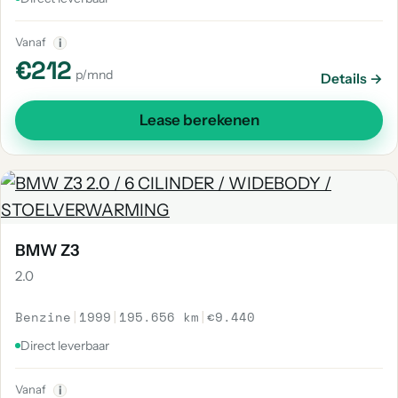
Vanaf
i
€212
p/mnd
Details →
Lease berekenen
BMW Z3
2.0
Benzine
|
1999
|
195.656 km
|
€9.440
Direct leverbaar
Vanaf
i