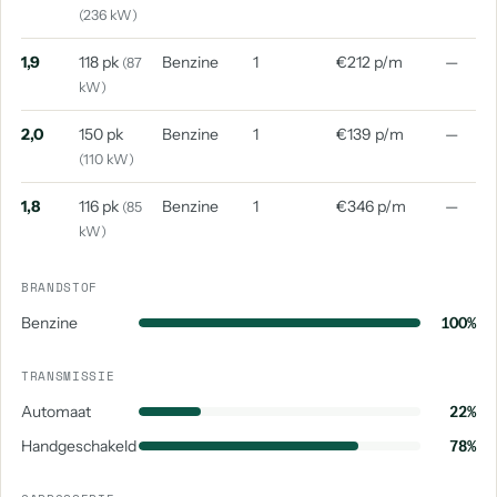
(236 kW)
1,9
118 pk
Benzine
1
€212 p/m
—
(87
kW)
2,0
150 pk
Benzine
1
€139 p/m
—
(110 kW)
1,8
116 pk
Benzine
1
€346 p/m
—
(85
kW)
BRANDSTOF
Benzine
100%
TRANSMISSIE
Automaat
22%
Handgeschakeld
78%