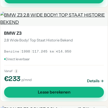
BMW Z3
2.8 Wide Body! Top Staat Historie Bekend
Benzine
|
1998
|
117.245 km
|
€14.950
Direct leverbaar
Vanaf
i
€233
p/mnd
Details →
Lease berekenen