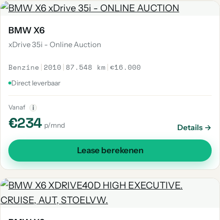
BMW X6
xDrive 35i - Online Auction
Benzine
|
2010
|
87.548 km
|
€16.000
Direct leverbaar
Vanaf
i
€234
p/mnd
Details →
Lease berekenen