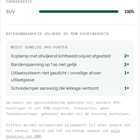
CARROSSERIE
SUV
100%
BETROUWBAARHEID VOLGENS DE RDW-KEURINGSDATA
MEEST GEMELDE APK-PUNTEN
Koplamp met afwijkend lichtbeeld onjuist afgesteld
2×
Bandenspanning op 1 as niet gelijk
2×
Uitlaatsysteem niet gasdicht / onveilige afvoer
1×
uitlaatgasse
Schokdemper aanwezig die lekkage vertoont
1×
Op basis van geconstateerde gebreken bij eerdere APK-
keuringen in het RDW-register. Frequentie, geen
faalpercentage; gebreken worden bij de keuring verholpen.
Cijfers worden automatisch bijgewerkt bij elke update van
het aanbod. Bekijk ook het volledige aanbod van
alle
modellen van BMW
.