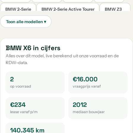
BMW 2-Serie
BMW 2-Serie Active Tourer
BMW Z3
aantal: 23
aantal: 16
aantal: 11
BMW 4-Serie
BMW 6-Serie
BMW 7-Serie
aantal: 9
aantal: 8
aantal: 8
BMW M3
BMW 2-Serie Gran Coupe
BMW X6 in cijfers
aantal: 8
aantal: 7
Alles over dít model, live berekend uit onze voorraad en de
RDW-data.
BMW 2-Serie Gran Tourer
BMW X2
aantal: 7
aantal: 7
2
€16.000
BMW 4-Serie Gran Coupe
BMW Ix3
BMW X4
op voorraad
vraagprijs vanaf
aantal: 6
aantal: 6
aantal: 6
BMW Overige
BMW 3-Serie Gran Turismo
BMW Ix1
€234
2012
aantal: 5
aantal: 3
aantal: 3
lease vanaf p/m
mediaan bouwjaar
BMW M2
BMW M4
BMW 2002
BMW 8-Serie
aantal: 3
aantal: 3
aantal: 2
aantal: 2
140.345 km