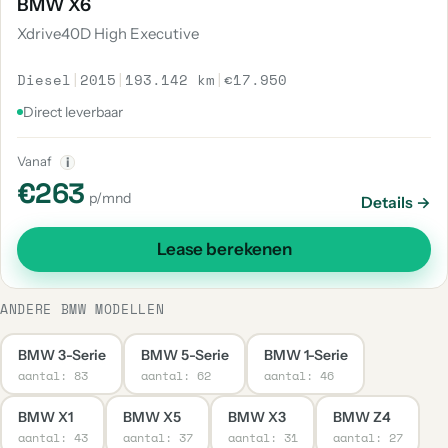
BMW X6
Xdrive40D High Executive
Diesel
|
2015
|
193.142 km
|
€17.950
Direct leverbaar
Vanaf
i
€263
p/mnd
Details →
Lease berekenen
ANDERE BMW MODELLEN
BMW 3-Serie
BMW 5-Serie
BMW 1-Serie
aantal: 83
aantal: 62
aantal: 46
BMW X1
BMW X5
BMW X3
BMW Z4
aantal: 43
aantal: 37
aantal: 31
aantal: 27