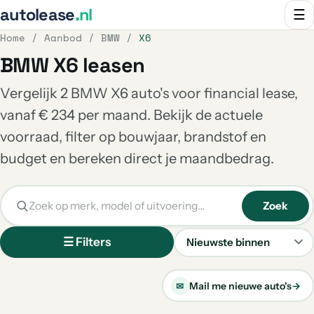
autolease
.nl
☰
Home
/
Aanbod
/
BMW
/
X6
BMW X6 leasen
Vergelijk 2 BMW X6 auto's voor financial lease,
vanaf € 234 per maand. Bekijk de actuele
voorraad, filter op bouwjaar, brandstof en
budget en bereken direct je maandbedrag.
Zoek
☰ Filters
Sorteren
Mail me nieuwe auto's
→
✉