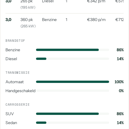
aantal: 1
3,0
265 pk
Diesel
1
€342 p/m
€575 p
(195 kW)
3,0
360 pk
Benzine
1
€380 p/m
€712 p
(265 kW)
BRANDSTOF
Benzine
86%
Diesel
14%
TRANSMISSIE
Automaat
100%
Handgeschakeld
0%
CARROSSERIE
SUV
86%
Sedan
14%