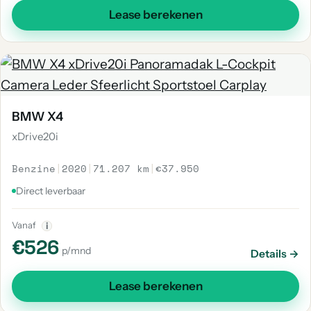
Lease berekenen
BMW X4
xDrive20i
Benzine
|
2020
|
71.207 km
|
€37.950
Direct leverbaar
Vanaf
i
€526
p/mnd
Details →
Lease berekenen