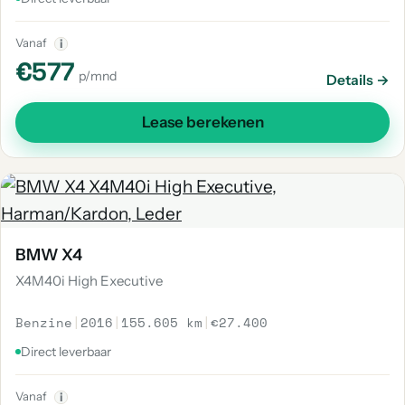
Vanaf
i
€577
p/mnd
Details →
Lease berekenen
BMW X4
X4M40i High Executive
Benzine
|
2016
|
155.605 km
|
€27.400
Direct leverbaar
Vanaf
i