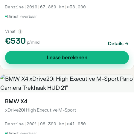
Benzine
|
2019
|
67.869 km
|
€38.000
Direct leverbaar
Vanaf
i
€530
p/mnd
Details →
Lease berekenen
BMW X4
xDrive20i High Executive M-Sport
Benzine
|
2021
|
98.390 km
|
€41.950
Direct leverbaar