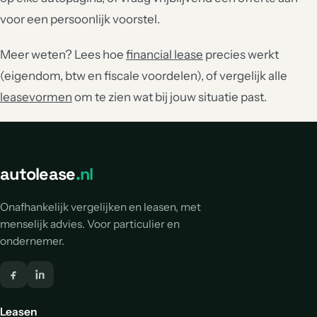
voor een persoonlijk voorstel.
Meer weten? Lees hoe
financial lease
precies werkt
(eigendom, btw en fiscale voordelen), of vergelijk alle
leasevormen
om te zien wat bij jouw situatie past.
autolease
.nl
Onafhankelijk vergelijken en leasen, met
menselijk advies. Voor particulier en
ondernemer.
Leasen