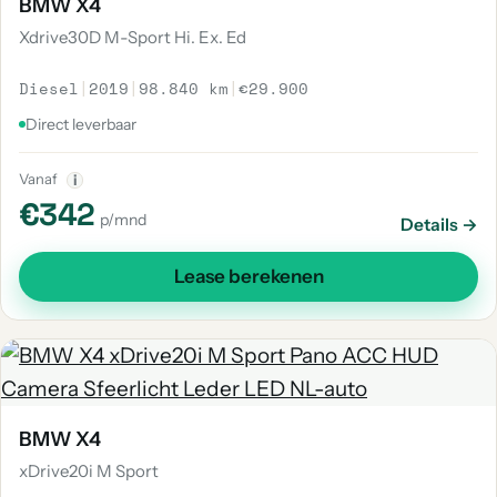
BMW X4
Xdrive30D M-Sport Hi. Ex. Ed
Diesel
|
2019
|
98.840 km
|
€29.900
Direct leverbaar
Vanaf
i
€342
p/mnd
Details →
Lease berekenen
BMW X4
xDrive20i M Sport