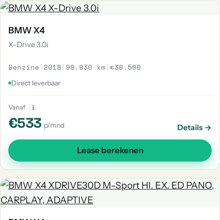
BMW X4
X-Drive 3.0i
Benzine
|
2018
|
99.930 km
|
€38.500
Direct leverbaar
Vanaf
i
€533
p/mnd
Details →
Lease berekenen