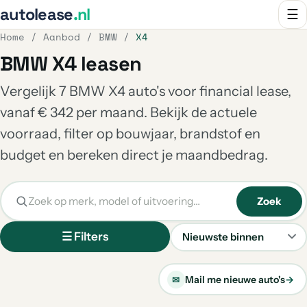
autolease
.nl
☰
Home
/
Aanbod
/
BMW
/
X4
BMW X4 leasen
Vergelijk 7 BMW X4 auto's voor financial lease,
vanaf € 342 per maand. Bekijk de actuele
voorraad, filter op bouwjaar, brandstof en
budget en bereken direct je maandbedrag.
Zoek
☰ Filters
Sorteren
Mail me nieuwe auto's
→
✉