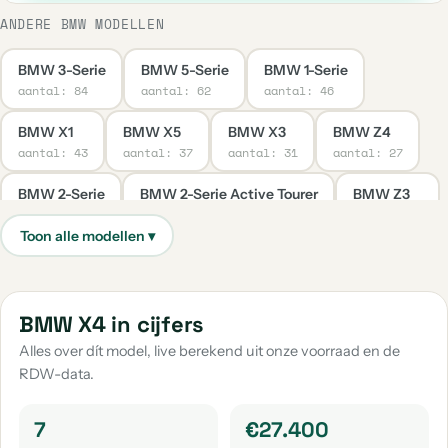
ANDERE BMW MODELLEN
BMW 3-Serie
BMW 5-Serie
BMW 1-Serie
aantal: 84
aantal: 62
aantal: 46
BMW X1
BMW X5
BMW X3
BMW Z4
aantal: 43
aantal: 37
aantal: 31
aantal: 27
BMW 2-Serie
BMW 2-Serie Active Tourer
BMW Z3
aantal: 22
aantal: 15
aantal: 11
BMW 4-Serie
BMW 6-Serie
BMW 7-Serie
aantal: 9
aantal: 8
aantal: 8
BMW M3
BMW 2-Serie Gran Coupe
BMW X4 in cijfers
aantal: 8
aantal: 7
Alles over dít model, live berekend uit onze voorraad en de
RDW-data.
BMW 2-Serie Gran Tourer
BMW 4-Serie Gran Coupe
aantal: 7
aantal: 7
7
€27.400
BMW X2
BMW Overige
BMW Ix3