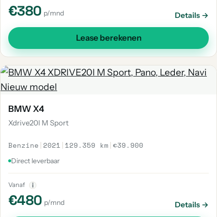
€380
p/mnd
Details →
Lease berekenen
BMW X4
Xdrive20I M Sport
Benzine
|
2021
|
129.359 km
|
€39.900
Direct leverbaar
Vanaf
i
€480
p/mnd
Details →