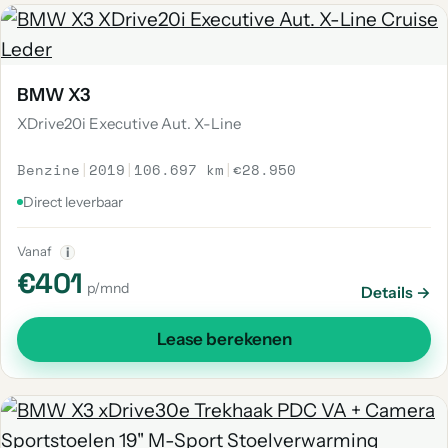
BMW X3
XDrive20i Executive Aut. X-Line
Benzine
|
2019
|
106.697 km
|
€28.950
Direct leverbaar
Vanaf
i
€401
p/mnd
Details →
Lease berekenen