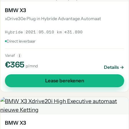
BMW X3
xDrive30e Plug in Hybride Advantage Automaat
Hybride
|
2021
|
95.010 km
|
€31.890
Direct leverbaar
Vanaf
i
€365
p/mnd
Details →
Lease berekenen
BMW X3