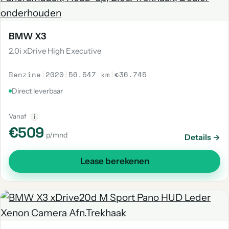
BMW X3
2.0i xDrive High Executive
Benzine
|
2020
|
56.547 km
|
€36.745
Direct leverbaar
Vanaf
i
€509
p/mnd
Details →
Lease berekenen