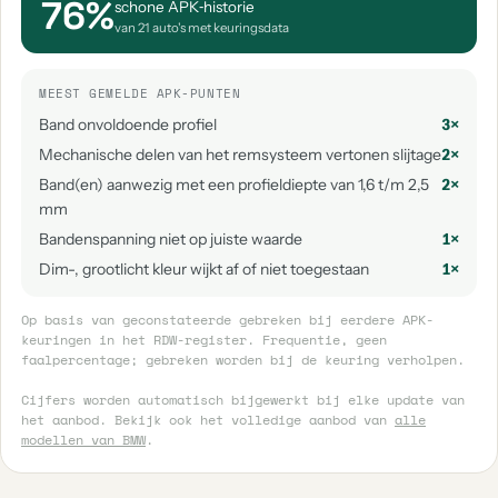
76%
schone APK‑historie
van 21 auto's met keuringsdata
MEEST GEMELDE APK-PUNTEN
Band onvoldoende profiel
3×
Mechanische delen van het remsysteem vertonen slijtage
2×
Band(en) aanwezig met een profieldiepte van 1,6 t/m 2,5
2×
mm
Bandenspanning niet op juiste waarde
1×
Dim-, grootlicht kleur wijkt af of niet toegestaan
1×
Op basis van geconstateerde gebreken bij eerdere APK-
keuringen in het RDW-register. Frequentie, geen
faalpercentage; gebreken worden bij de keuring verholpen.
Cijfers worden automatisch bijgewerkt bij elke update van
het aanbod. Bekijk ook het volledige aanbod van
alle
modellen van BMW
.