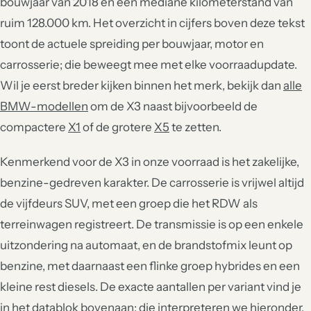
bouwjaar van 2018 en een mediane kilometerstand van
ruim 128.000 km. Het overzicht in cijfers boven deze tekst
toont de actuele spreiding per bouwjaar, motor en
carrosserie; die beweegt mee met elke voorraadupdate.
Wil je eerst breder kijken binnen het merk, bekijk dan
alle
BMW-modellen
om de X3 naast bijvoorbeeld de
compactere
X1
of de grotere
X5
te zetten.
Kenmerkend voor de X3 in onze voorraad is het zakelijke,
benzine-gedreven karakter. De carrosserie is vrijwel altijd
de vijfdeurs SUV, met een groep die het RDW als
terreinwagen registreert. De transmissie is op een enkele
uitzondering na automaat, en de brandstofmix leunt op
benzine, met daarnaast een flinke groep hybrides en een
kleine rest diesels. De exacte aantallen per variant vind je
in het datablok bovenaan; die interpreteren we hieronder,