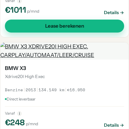
Vanaf
i
€1011
p/mnd
Details →
Lease berekenen
BMW X3
Xdrive20I High Exec
Benzine
|
2013
|
134.149 km
|
€16.950
Direct leverbaar
Vanaf
i
€248
p/mnd
Details →