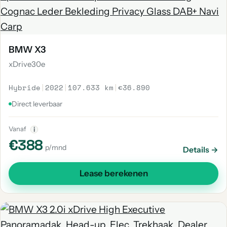
BMW X3
xDrive30e
Hybride
|
2022
|
107.633 km
|
€36.890
Direct leverbaar
Vanaf
i
€388
p/mnd
Details →
Lease berekenen