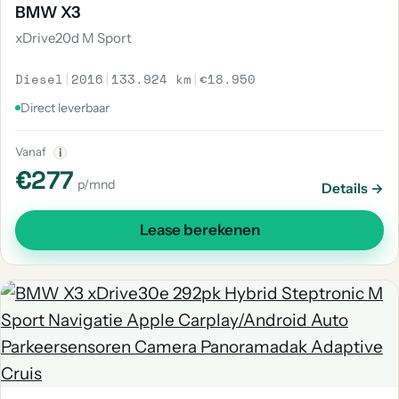
BMW X3
xDrive20d M Sport
Diesel
|
2016
|
133.924 km
|
€18.950
Direct leverbaar
Vanaf
i
€277
p/mnd
Details →
Lease berekenen