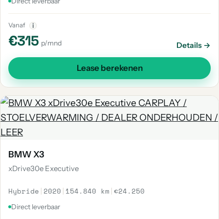
Direct leverbaar
Vanaf
i
€315
p/mnd
Details →
Lease berekenen
BMW X3
xDrive30e Executive
Hybride
|
2020
|
154.840 km
|
€24.250
Direct leverbaar