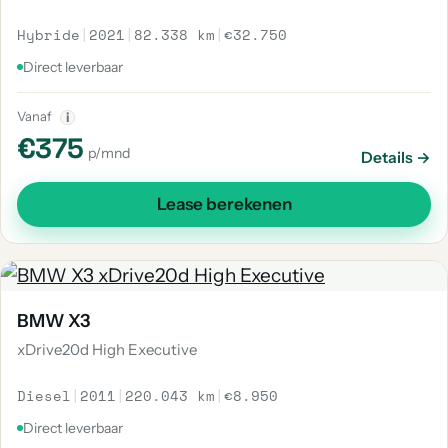
Hybride
|
2021
|
82.338 km
|
€32.750
Direct leverbaar
Vanaf
i
€375
p/mnd
Details →
Lease berekenen
BMW X3
xDrive20d High Executive
Diesel
|
2011
|
220.043 km
|
€8.950
Direct leverbaar