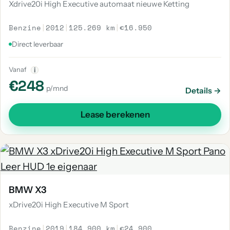
Xdrive20i High Executive automaat nieuwe Ketting
Benzine
|
2012
|
125.269 km
|
€16.950
Direct leverbaar
Vanaf
i
€248
p/mnd
Details →
Lease berekenen
BMW X3
xDrive20i High Executive M Sport
Benzine
|
2019
|
184.900 km
|
€24.900