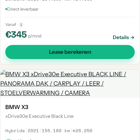
Direct leverbaar
Vanaf
i
€345
p/mnd
Details →
Lease berekenen
BMW X3
xDrive30e Executive Black Line
Hybride
|
2021
|
155.180 km
|
€26.250