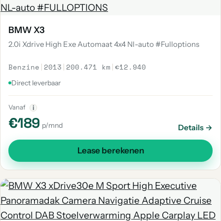
BMW X3
2.0i Xdrive High Exe Automaat 4x4 Nl-auto #Fulloptions
Benzine
|
2013
|
200.471 km
|
€12.940
Direct leverbaar
Vanaf
i
€189
p/mnd
Details →
Lease berekenen