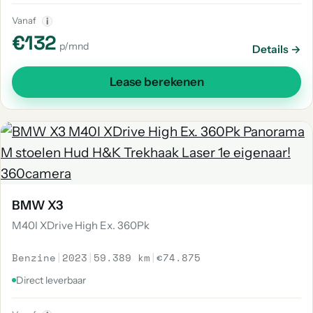
Vanaf
i
€132
p/mnd
Details →
Lease berekenen
BMW X3
M40I XDrive High Ex. 360Pk
Benzine
|
2023
|
59.389 km
|
€74.875
Direct leverbaar