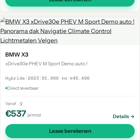
BMW X3
xDrive30e PHEV M Sport Demo auto !
Hybride
|
2023
|
81.000 km
|
€45.490
Direct leverbaar
Vanaf
i
€537
p/mnd
Details →
Lease berekenen