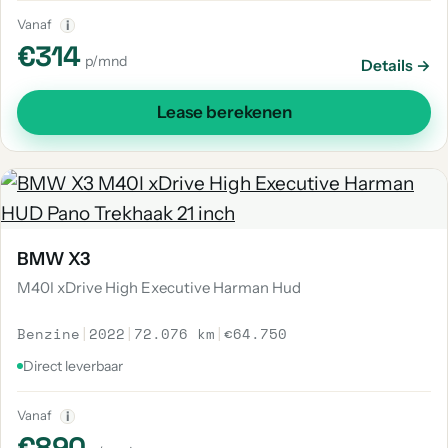
Vanaf
i
€314
p/mnd
Details →
Lease berekenen
BMW X3
M40I xDrive High Executive Harman Hud
Benzine
|
2022
|
72.076 km
|
€64.750
Direct leverbaar
Vanaf
i
€890