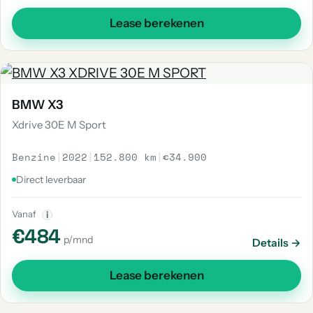
Lease berekenen
BMW X3
Xdrive 30E M Sport
Benzine
|
2022
|
152.800 km
|
€34.900
Direct leverbaar
Vanaf
i
€484
p/mnd
Details →
Lease berekenen