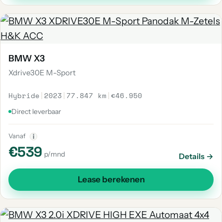
BMW X3
Xdrive30E M-Sport
Hybride
|
2023
|
77.847 km
|
€46.950
Direct leverbaar
Vanaf
i
€539
p/mnd
Details →
Lease berekenen