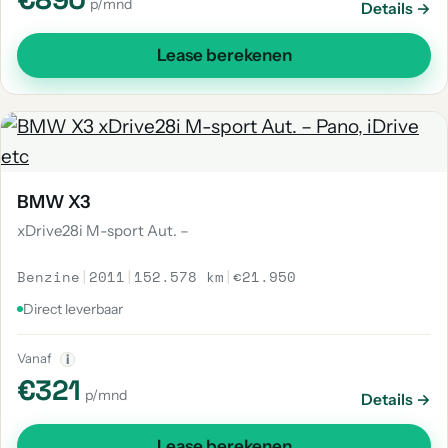
p/mnd
Details →
Lease berekenen
BMW X3
xDrive28i M-sport Aut. –
Benzine
|
2011
|
152.578 km
|
€21.950
Direct leverbaar
Vanaf
i
€321
p/mnd
Details →
Lease berekenen