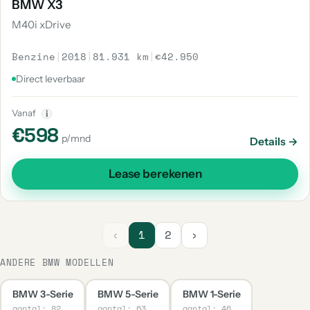
BMW X3
M40i xDrive
Benzine
|
2018
|
81.931 km
|
€42.950
Direct leverbaar
Vanaf
i
€598
p/mnd
Details →
Lease berekenen
‹
1
2
›
ANDERE BMW MODELLEN
BMW 3-Serie
BMW 5-Serie
BMW 1-Serie
aantal: 82
aantal: 63
aantal: 46