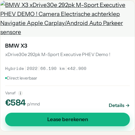
BMW X3
xDrive30e 292pk M-Sport Executive PHEV Demo !
Hybride
|
2022
|
66.190 km
|
€42.900
Direct leverbaar
Vanaf
i
€584
p/mnd
Details →
Lease berekenen