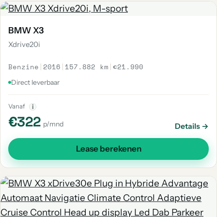
BMW X3
Xdrive20i
Benzine
|
2016
|
157.882 km
|
€21.990
Direct leverbaar
Vanaf
i
€322
p/mnd
Details →
Lease berekenen