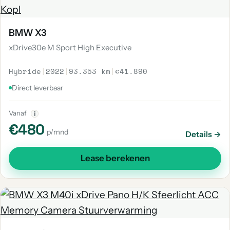
BMW X3
xDrive30e M Sport High Executive
Hybride
|
2022
|
93.353 km
|
€41.890
Direct leverbaar
Vanaf
i
€480
p/mnd
Details →
Lease berekenen