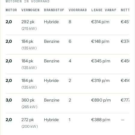
MOTOREN IN VOORRAAD
MOTOR
VERMOGEN
BRANDSTOF
VOORRAAD
LEASE VANAF
NETTO 
2,0
292 pk
Hybride
8
€314 p/m
€457 p
(215 kW)
2,0
184 pk
Benzine
6
€148 p/m
€374 p
(135 kW)
2,0
184 pk
Benzine
4
€345 p/m
€450 
(135 kW)
2,0
184 pk
Hybride
2
€319 p/m
€414 p
(135 kW)
3,0
360 pk
Benzine
2
€890 p/m
€777 p
(265 kW)
2,0
272 pk
Hybride
1
€388 p/m
—
(200 kW)