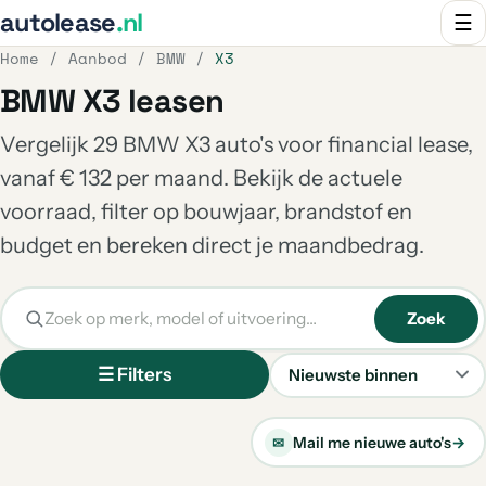
autolease
.nl
☰
Home
/
Aanbod
/
BMW
/
X3
BMW X3 leasen
Vergelijk 29 BMW X3 auto's voor financial lease,
vanaf € 132 per maand. Bekijk de actuele
voorraad, filter op bouwjaar, brandstof en
budget en bereken direct je maandbedrag.
Zoek
☰ Filters
Sorteren
Mail me nieuwe auto's
→
✉