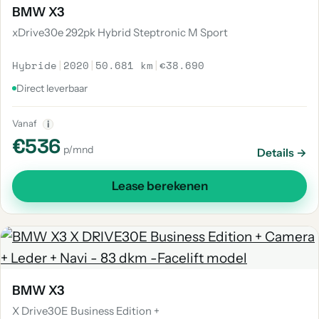
BMW X3
xDrive30e 292pk Hybrid Steptronic M Sport
Hybride
|
2020
|
50.681 km
|
€38.690
Direct leverbaar
Vanaf
i
€536
p/mnd
Details →
Lease berekenen
BMW X3
X Drive30E Business Edition +