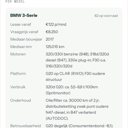
PER MODEL
BMW 3-Serie
82 op voorraad
Lease vanaf
€122 p/mnd
Vraagprijs vanaf
€8.250
Mediaan bouwjaar
2017
Mediaan km
125.015 km
Motoren
320i/330i benzine (B48), 318d/320d
diesel (B47), 330e plug-in; F30 o.a.
316i/320i/320d
Platform
G20 op CLAR (RWD); F30 oudere
structuur
Verbruik
320d G20: ca. 5,5-6,9 l/100km
(Spritmonitor)
Onderhoud
Olie/filter ca. 30.000 km of 2 jr;
distributieketting zwak punt oudere
N47-diesel, in B47 verbeterd
(AUTODOC).
Betrouwbaarheid
G20 degelijk (Consumentenbond ~8,1);