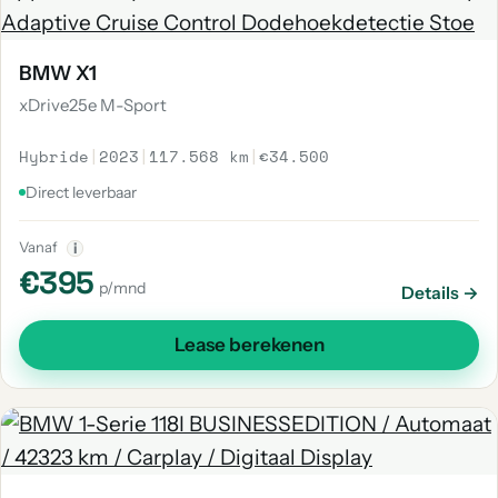
BMW X1
xDrive25e M-Sport
Hybride
|
2023
|
117.568 km
|
€34.500
Direct leverbaar
Vanaf
i
€395
p/mnd
Details →
Lease berekenen