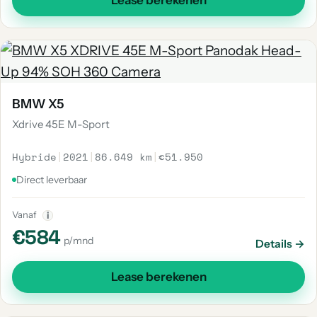
Lease berekenen
BMW X5
Xdrive 45E M-Sport
Hybride
|
2021
|
86.649 km
|
€51.950
Direct leverbaar
Vanaf
i
€584
p/mnd
Details →
Lease berekenen