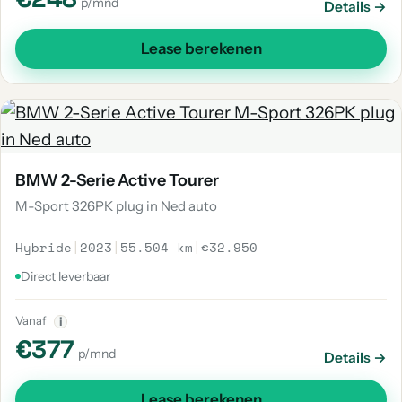
p/mnd
Details →
Lease berekenen
BMW 2-Serie Active Tourer
M-Sport 326PK plug in Ned auto
Hybride
|
2023
|
55.504 km
|
€32.950
Direct leverbaar
Vanaf
i
€377
p/mnd
Details →
Lease berekenen