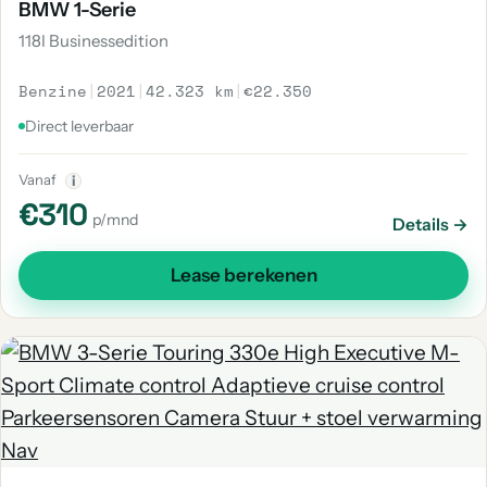
BMW 1-Serie
118I Businessedition
Benzine
|
2021
|
42.323 km
|
€22.350
Direct leverbaar
Vanaf
i
€310
p/mnd
Details →
Lease berekenen