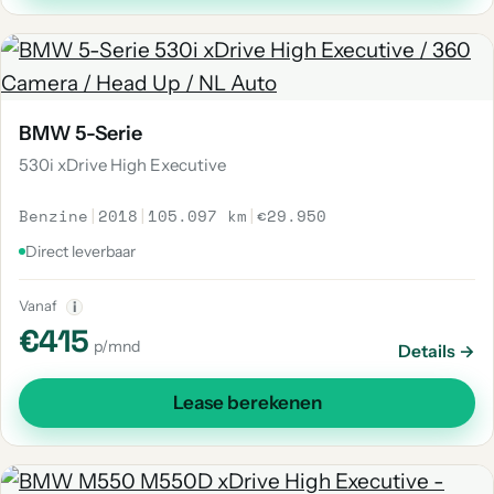
BMW 5-Serie
530i xDrive High Executive
Benzine
|
2018
|
105.097 km
|
€29.950
Direct leverbaar
Vanaf
i
€415
p/mnd
Details →
Lease berekenen