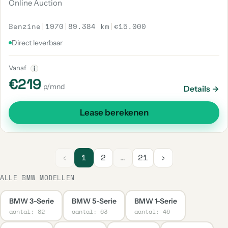
Online Auction
Benzine
|
1970
|
89.384 km
|
€15.000
Direct leverbaar
Vanaf
i
€219
p/mnd
Details →
Lease berekenen
‹
1
2
…
21
›
ALLE BMW MODELLEN
BMW 3-Serie
BMW 5-Serie
BMW 1-Serie
aantal: 82
aantal: 63
aantal: 46