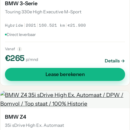
BMW 3-Serie
Touring 330e High Executive M-Sport
Hybride
|
2021
|
160.521 km
|
€21.900
Direct leverbaar
Vanaf
i
€265
p/mnd
Details →
Lease berekenen
BMW Z4
35i sDrive High Ex. Automaat