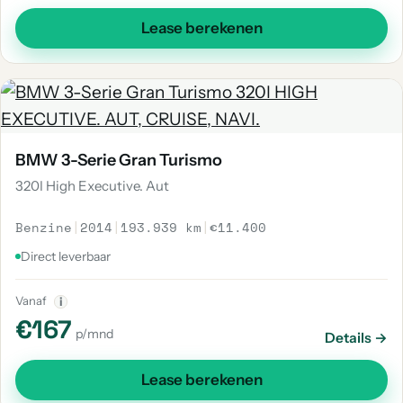
Lease berekenen
BMW 3-Serie Gran Turismo
320I High Executive. Aut
Benzine
|
2014
|
193.939 km
|
€11.400
Direct leverbaar
Vanaf
i
€167
p/mnd
Details →
Lease berekenen