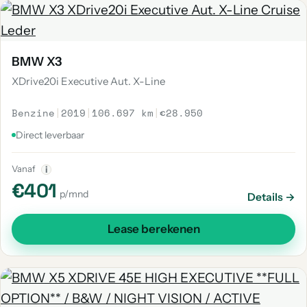
BMW X3
XDrive20i Executive Aut. X-Line
Benzine
|
2019
|
106.697 km
|
€28.950
Direct leverbaar
Vanaf
i
€401
p/mnd
Details →
Lease berekenen