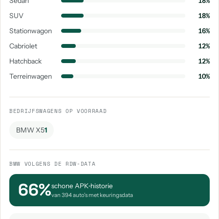
Sedan
18%
SUV
18%
Stationwagon
16%
Cabriolet
12%
Hatchback
12%
Terreinwagen
10%
BEDRIJFSWAGENS OP VOORRAAD
BMW X5
1
BMW VOLGENS DE RDW-DATA
66%
schone APK‑historie
van 394 auto's met keuringsdata