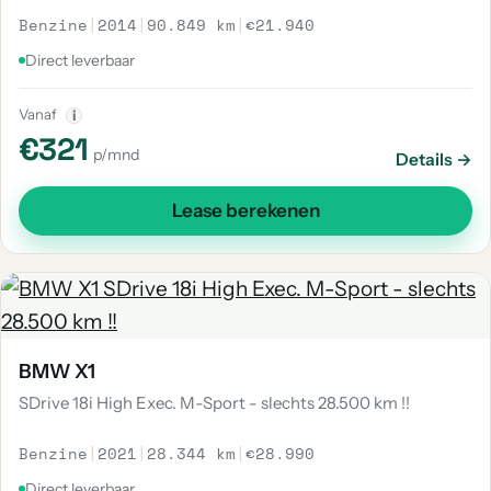
Benzine
|
2014
|
90.849 km
|
€21.940
Direct leverbaar
Vanaf
i
€321
p/mnd
Details →
Lease berekenen
BMW X1
SDrive 18i High Exec. M-Sport - slechts 28.500 km !!
Benzine
|
2021
|
28.344 km
|
€28.990
Direct leverbaar