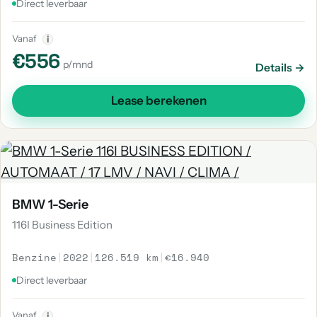
Direct leverbaar
Vanaf
i
€556
p/mnd
Details →
Lease berekenen
BMW 1-Serie
116I Business Edition
Benzine
|
2022
|
126.519 km
|
€16.940
Direct leverbaar
Vanaf
i