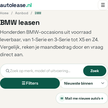
autolease
.nl
☰
Home
/
Aanbod
/
BMW
BMW leasen
Honderden BMW-occasions uit voorraad
leverbaar, van 1-Serie en 3-Serie tot X5 en Z4.
Vergelijk, reken je maandbedrag door en vraag
direct aan.
Zoek
☰ Filters
Sorteren
Mail me nieuwe auto's
→
✉