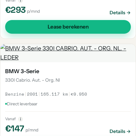
Vanaf
i
€293
p/mnd
Details →
Lease berekenen
BMW 3-Serie
330I Cabrio. Aut. - Org. Nl
Benzine
|
2001
|
165.117 km
|
€9.950
Direct leverbaar
Vanaf
i
€147
p/mnd
Details →