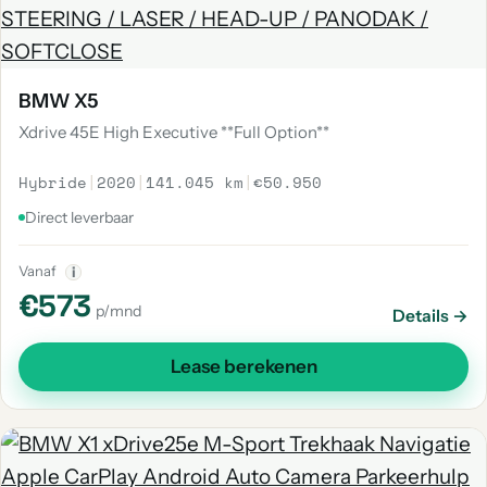
BMW X5
Xdrive 45E High Executive **Full Option**
Hybride
|
2020
|
141.045 km
|
€50.950
Direct leverbaar
Vanaf
i
€573
p/mnd
Details →
Lease berekenen