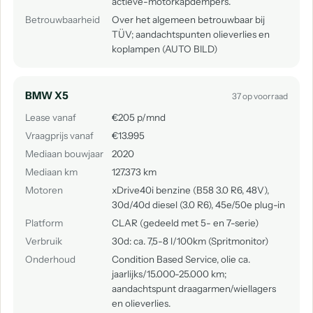
actieve-motorkapdempers.
Betrouwbaarheid
Over het algemeen betrouwbaar bij
TÜV; aandachtspunten olieverlies en
koplampen (AUTO BILD)
BMW X5
37 op voorraad
Lease vanaf
€205 p/mnd
Vraagprijs vanaf
€13.995
Mediaan bouwjaar
2020
Mediaan km
127.373 km
Motoren
xDrive40i benzine (B58 3.0 R6, 48V),
30d/40d diesel (3.0 R6), 45e/50e plug-in
Platform
CLAR (gedeeld met 5- en 7-serie)
Verbruik
30d: ca. 7,5-8 l/100km (Spritmonitor)
Onderhoud
Condition Based Service, olie ca.
jaarlijks/15.000-25.000 km;
aandachtspunt draagarmen/wiellagers
en olieverlies.