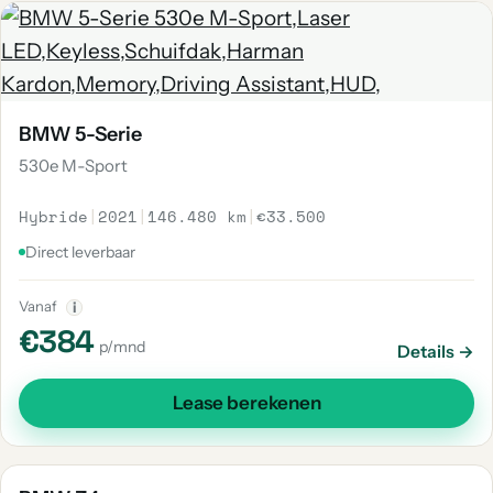
BMW 5-Serie
530e M-Sport
Hybride
|
2021
|
146.480 km
|
€33.500
Direct leverbaar
Vanaf
i
€384
p/mnd
Details →
Lease berekenen