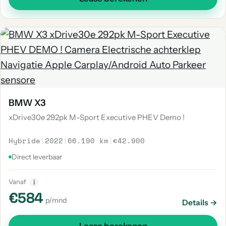
BMW X3
xDrive30e 292pk M-Sport Executive PHEV Demo !
Hybride
|
2022
|
66.190 km
|
€42.900
Direct leverbaar
Vanaf
i
€584
p/mnd
Details →