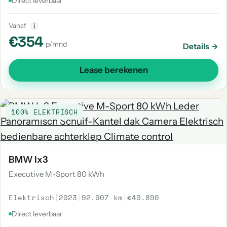
Direct leverbaar
Vanaf
i
€354
p/mnd
Details →
Lease berekenen
100% ELEKTRISCH
BMW Ix3
Executive M-Sport 80 kWh
Elektrisch
|
2023
|
92.907 km
|
€40.890
Direct leverbaar