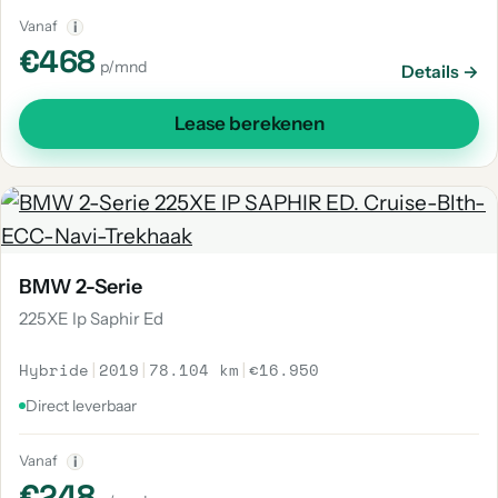
Vanaf
i
€468
p/mnd
Details →
Lease berekenen
BMW 2-Serie
225XE Ip Saphir Ed
Hybride
|
2019
|
78.104 km
|
€16.950
Direct leverbaar
Vanaf
i
€248