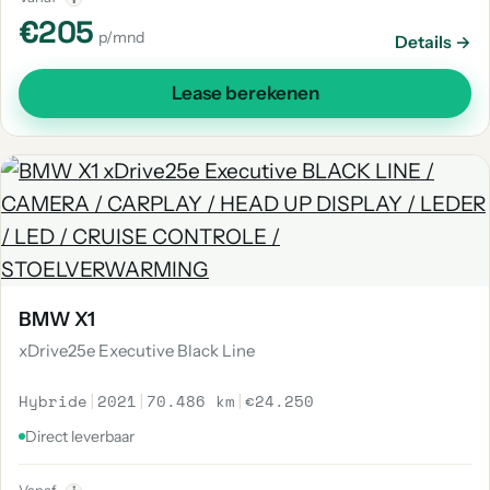
€205
p/mnd
Details →
Lease berekenen
BMW X1
xDrive25e Executive Black Line
Hybride
|
2021
|
70.486 km
|
€24.250
Direct leverbaar