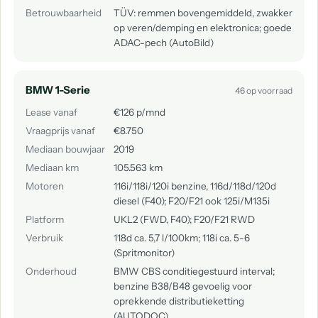
Betrouwbaarheid
TÜV: remmen bovengemiddeld, zwakker
op veren/demping en elektronica; goede
ADAC-pech (AutoBild)
BMW 1-Serie
46 op voorraad
Lease vanaf
€126 p/mnd
Vraagprijs vanaf
€8.750
Mediaan bouwjaar
2019
Mediaan km
105.563 km
Motoren
116i/118i/120i benzine, 116d/118d/120d
diesel (F40); F20/F21 ook 125i/M135i
Platform
UKL2 (FWD, F40); F20/F21 RWD
Verbruik
118d ca. 5,7 l/100km; 118i ca. 5-6
(Spritmonitor)
Onderhoud
BMW CBS conditiegestuurd interval;
benzine B38/B48 gevoelig voor
oprekkende distributieketting
(AUTODOC).