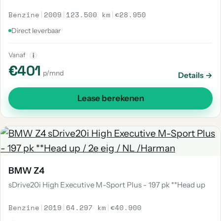
Benzine
|
2009
|
123.500 km
|
€28.950
Direct leverbaar
Vanaf
i
€401
p/mnd
Details →
Lease berekenen
BMW Z4
sDrive20i High Executive M-Sport Plus - 197 pk **Head up
Benzine
|
2019
|
64.297 km
|
€40.900