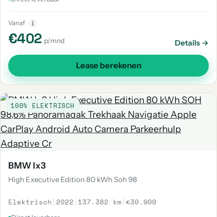
Vanaf
i
€402
p/mnd
Details →
Lease berekenen
100% ELEKTRISCH
BMW Ix3
High Executive Edition 80 kWh Soh 98
Elektrisch
|
2022
|
137.382 km
|
€30.900