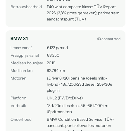
Betrouwbaarheid
F40 wint compacte klasse TÜV Report
2026 (3,3% grote gebreken); parkeerrem
aandachtspunt (TÜV)
BMW X1
43 op voorraad
Lease vanaf
€122 p/mnd
Vraagprijs vanaf
€8.250
Mediaan bouwjaar
2019
Mediaan km
92.784 km
Motoren
sDrive18i/20i benzine (deels mild-
hybrid), 18d/20d/23d diesel, 25e/30e
plug-in
Platform
UKL2 (FWD/xDrive)
Verbruik
18d/20d diesel: ca. 5,5-6,5 l/100km
(Spritmonitor)
Onderhoud
BMW Condition Based Service; TÜV-
aandachtspunt: olieverlies motor en