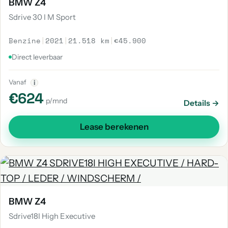
BMW Z4
Sdrive 30 I M Sport
Benzine
|
2021
|
21.518 km
|
€45.900
Direct leverbaar
Vanaf
i
€624
p/mnd
Details →
Lease berekenen
BMW Z4
Sdrive18I High Executive