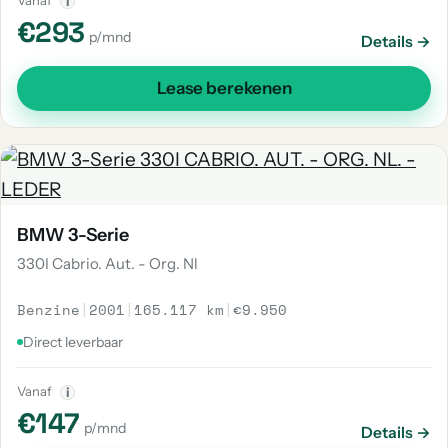
Vanaf
i
€293
p/mnd
Details →
Lease berekenen
BMW 3-Serie
330I Cabrio. Aut. - Org. Nl
Benzine
|
2001
|
165.117 km
|
€9.950
Direct leverbaar
Vanaf
i
€147
p/mnd
Details →