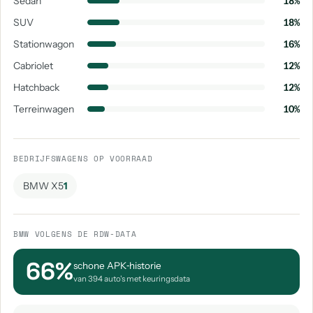
Sedan
18%
SUV
18%
Stationwagon
16%
Cabriolet
12%
Hatchback
12%
Terreinwagen
10%
BEDRIJFSWAGENS OP VOORRAAD
BMW X5
1
BMW VOLGENS DE RDW-DATA
66%
schone APK‑historie
van 394 auto's met keuringsdata