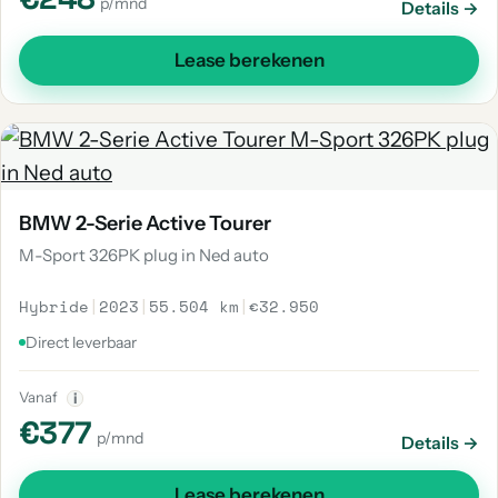
p/mnd
Details →
Lease berekenen
BMW 2-Serie Active Tourer
M-Sport 326PK plug in Ned auto
Hybride
|
2023
|
55.504 km
|
€32.950
Direct leverbaar
Vanaf
i
€377
p/mnd
Details →
Lease berekenen