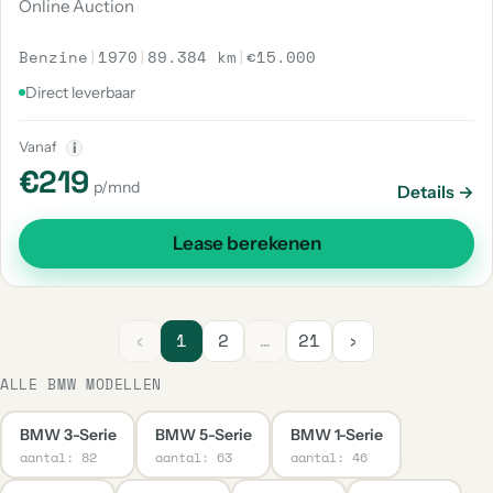
Online Auction
Benzine
|
1970
|
89.384 km
|
€15.000
Direct leverbaar
Vanaf
i
€219
p/mnd
Details →
Lease berekenen
‹
1
2
…
21
›
ALLE BMW MODELLEN
BMW 3-Serie
BMW 5-Serie
BMW 1-Serie
aantal: 82
aantal: 63
aantal: 46