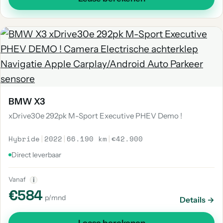
BMW X3
xDrive30e 292pk M-Sport Executive PHEV Demo !
Hybride
|
2022
|
66.190 km
|
€42.900
Direct leverbaar
Vanaf
i
€584
p/mnd
Details →