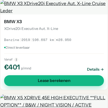
BMW X3
XDrive20i Executive Aut. X-Line
Benzine
|
2019
|
106.697 km
|
€28.950
Direct leverbaar
Vanaf
i
€401
p/mnd
Details →
Lease berekenen