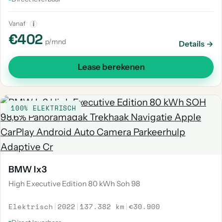
Vanaf
i
€402
p/mnd
Details →
Lease berekenen
100% ELEKTRISCH
BMW Ix3
High Executive Edition 80 kWh Soh 98
Elektrisch
|
2022
|
137.382 km
|
€30.900