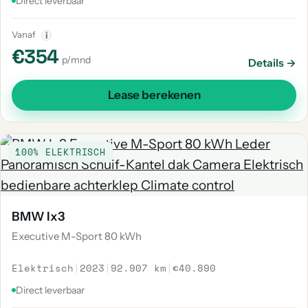
Direct leverbaar
Vanaf
i
€354
p/mnd
Details →
Lease berekenen
100% ELEKTRISCH
BMW Ix3
Executive M-Sport 80 kWh
Elektrisch
|
2023
|
92.907 km
|
€40.890
Direct leverbaar