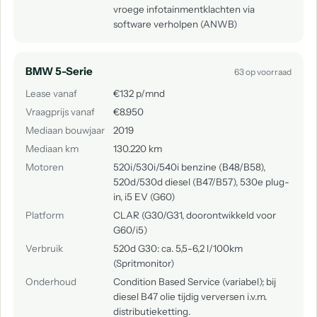
vroege infotainmentklachten via
software verholpen (ANWB)
BMW 5-Serie
63 op voorraad
Lease vanaf
€132 p/mnd
Vraagprijs vanaf
€8.950
Mediaan bouwjaar
2019
Mediaan km
130.220 km
Motoren
520i/530i/540i benzine (B48/B58),
520d/530d diesel (B47/B57), 530e plug-
in, i5 EV (G60)
Platform
CLAR (G30/G31, doorontwikkeld voor
G60/i5)
Verbruik
520d G30: ca. 5,5-6,2 l/100km
(Spritmonitor)
Onderhoud
Condition Based Service (variabel); bij
diesel B47 olie tijdig verversen i.v.m.
distributieketting.