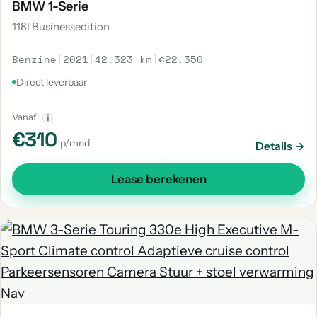
BMW 1-Serie
118I Businessedition
Benzine
|
2021
|
42.323 km
|
€22.350
Direct leverbaar
Vanaf
i
€310
p/mnd
Details →
Lease berekenen