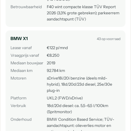
Betrouwbaarheid
F40 wint compacte klasse TÜV Report
2026 (3,3% grote gebreken); parkeerrem
aandachtspunt (TÜV)
BMW X1
43 op voorraad
Lease vanaf
€122 p/mnd
Vraagprijs vanaf
€8.250
Mediaan bouwjaar
2019
Mediaan km
92.784 km
Motoren
sDrive18i/20i benzine (deels mild-
hybrid), 18d/20d/23d diesel, 25e/30e
plug-in
Platform
UKL2 (FWD/xDrive)
Verbruik
18d/20d diesel: ca. 5,5-6,5 l/100km
(Spritmonitor)
Onderhoud
BMW Condition Based Service; TÜV-
aandachtspunt: olieverlies motor en