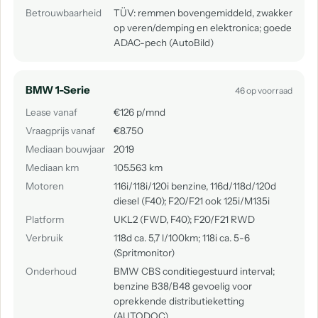
Betrouwbaarheid
TÜV: remmen bovengemiddeld, zwakker
op veren/demping en elektronica; goede
ADAC-pech (AutoBild)
BMW 1-Serie
46 op voorraad
Lease vanaf
€126 p/mnd
Vraagprijs vanaf
€8.750
Mediaan bouwjaar
2019
Mediaan km
105.563 km
Motoren
116i/118i/120i benzine, 116d/118d/120d
diesel (F40); F20/F21 ook 125i/M135i
Platform
UKL2 (FWD, F40); F20/F21 RWD
Verbruik
118d ca. 5,7 l/100km; 118i ca. 5-6
(Spritmonitor)
Onderhoud
BMW CBS conditiegestuurd interval;
benzine B38/B48 gevoelig voor
oprekkende distributieketting
(AUTODOC).