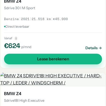
BMW Z4
Sdrive 30 I M Sport
Benzine
|
2021
|
21.518 km
|
€45.900
Direct leverbaar
Vanaf
i
€624
p/mnd
Details →
Lease berekenen
BMW Z4
Sdrive18I High Executive