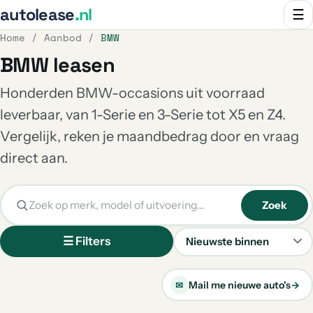
autolease
.nl
☰
Home
/
Aanbod
/
BMW
BMW leasen
Honderden BMW-occasions uit voorraad
leverbaar, van 1-Serie en 3-Serie tot X5 en Z4.
Vergelijk, reken je maandbedrag door en vraag
direct aan.
Zoek
☰ Filters
Sorteren
Mail me nieuwe auto's
→
✉