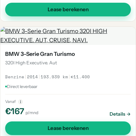
Lease berekenen
BMW 3-Serie Gran Turismo
320I High Executive. Aut
Benzine
|
2014
|
193.939 km
|
€11.400
Direct leverbaar
Vanaf
i
€167
p/mnd
Details →
Lease berekenen