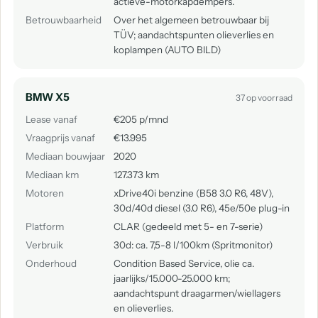
actieve-motorkapdempers.
Betrouwbaarheid
Over het algemeen betrouwbaar bij
TÜV; aandachtspunten olieverlies en
koplampen (AUTO BILD)
BMW X5
37 op voorraad
Lease vanaf
€205 p/mnd
Vraagprijs vanaf
€13.995
Mediaan bouwjaar
2020
Mediaan km
127.373 km
Motoren
xDrive40i benzine (B58 3.0 R6, 48V),
30d/40d diesel (3.0 R6), 45e/50e plug-in
Platform
CLAR (gedeeld met 5- en 7-serie)
Verbruik
30d: ca. 7,5-8 l/100km (Spritmonitor)
Onderhoud
Condition Based Service, olie ca.
jaarlijks/15.000-25.000 km;
aandachtspunt draagarmen/wiellagers
en olieverlies.