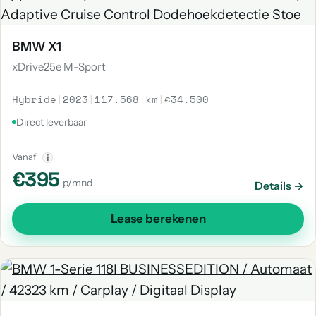
BMW X1
xDrive25e M-Sport
Hybride
|
2023
|
117.568 km
|
€34.500
Direct leverbaar
Vanaf
i
€395
p/mnd
Details →
Lease berekenen