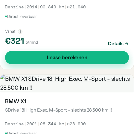
Benzine
|
2014
|
90.849 km
|
€21.940
Direct leverbaar
Vanaf
i
€321
p/mnd
Details →
Lease berekenen
BMW X1
SDrive 18i High Exec. M-Sport - slechts 28.500 km !!
Benzine
|
2021
|
28.344 km
|
€28.990
Direct leverbaar