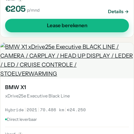
€205
p/mnd
Details →
Lease berekenen
BMW X1
xDrive25e Executive Black Line
Hybride
|
2021
|
70.486 km
|
€24.250
Direct leverbaar