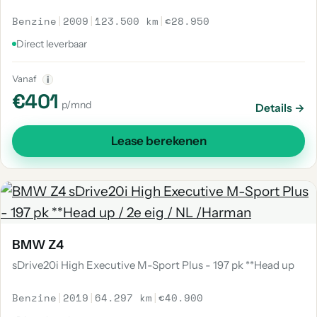
Benzine
|
2009
|
123.500 km
|
€28.950
Direct leverbaar
Vanaf
i
€401
p/mnd
Details →
Lease berekenen
BMW Z4
sDrive20i High Executive M-Sport Plus - 197 pk **Head up
Benzine
|
2019
|
64.297 km
|
€40.900