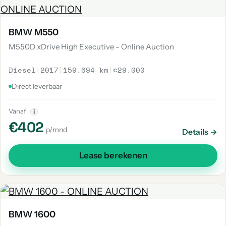
BMW M550
M550D xDrive High Executive - Online Auction
Diesel
|
2017
|
159.694 km
|
€29.000
Direct leverbaar
Vanaf
i
€402
p/mnd
Details →
Lease berekenen
BMW 1600