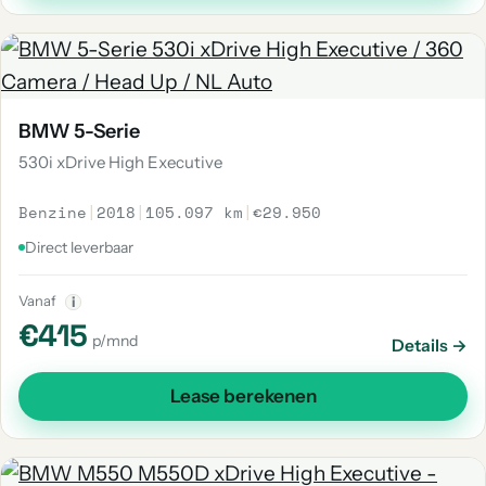
BMW 5-Serie
530i xDrive High Executive
Benzine
|
2018
|
105.097 km
|
€29.950
Direct leverbaar
Vanaf
i
€415
p/mnd
Details →
Lease berekenen