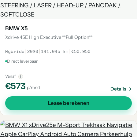
BMW X5
Xdrive 45E High Executive **Full Option**
Hybride
|
2020
|
141.045 km
|
€50.950
Direct leverbaar
Vanaf
i
€573
p/mnd
Details →
Lease berekenen