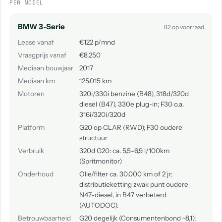
PER MODEL
BMW 3-Serie
82 op voorraad
Lease vanaf
€122 p/mnd
Vraagprijs vanaf
€8.250
Mediaan bouwjaar
2017
Mediaan km
125.015 km
Motoren
320i/330i benzine (B48), 318d/320d
diesel (B47), 330e plug-in; F30 o.a.
316i/320i/320d
Platform
G20 op CLAR (RWD); F30 oudere
structuur
Verbruik
320d G20: ca. 5,5-6,9 l/100km
(Spritmonitor)
Onderhoud
Olie/filter ca. 30.000 km of 2 jr;
distributieketting zwak punt oudere
N47-diesel, in B47 verbeterd
(AUTODOC).
Betrouwbaarheid
G20 degelijk (Consumentenbond ~8,1);