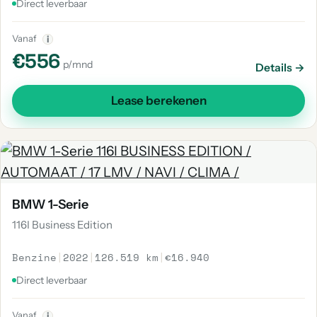
Direct leverbaar
Vanaf
i
€556
p/mnd
Details →
Lease berekenen
BMW 1-Serie
116I Business Edition
Benzine
|
2022
|
126.519 km
|
€16.940
Direct leverbaar
Vanaf
i