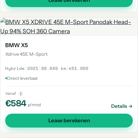
Lease berekenen
BMW X5
Xdrive 45E M-Sport
Hybride
|
2021
|
86.649 km
|
€51.950
Direct leverbaar
Vanaf
i
€584
p/mnd
Details →
Lease berekenen