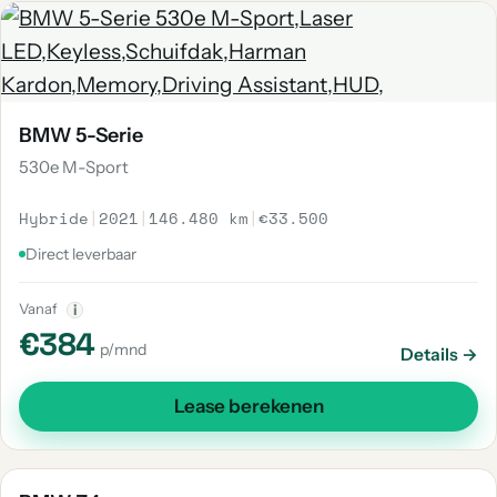
BMW 5-Serie
530e M-Sport
Hybride
|
2021
|
146.480 km
|
€33.500
Direct leverbaar
Vanaf
i
€384
p/mnd
Details →
Lease berekenen