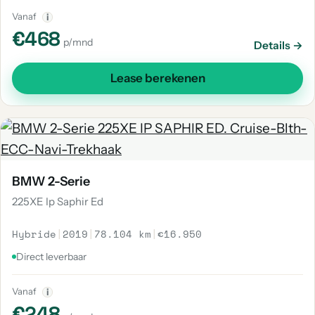
Vanaf
i
€468
p/mnd
Details →
Lease berekenen
BMW 2-Serie
225XE Ip Saphir Ed
Hybride
|
2019
|
78.104 km
|
€16.950
Direct leverbaar
Vanaf
i
€248