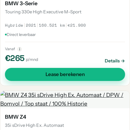
BMW 3-Serie
Touring 330e High Executive M-Sport
Hybride
|
2021
|
160.521 km
|
€21.900
Direct leverbaar
Vanaf
i
€265
p/mnd
Details →
Lease berekenen
BMW Z4
35i sDrive High Ex. Automaat