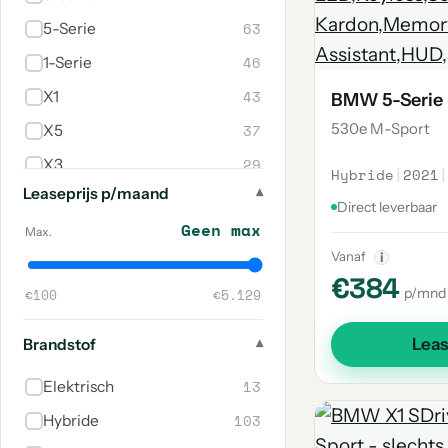
63
5-Serie
46
1-Serie
43
X1
BMW 5-Serie
530e M-Sport
37
X5
29
X3
Hybride
|
2021
|
Leaseprijs p/maand
28
Z4
Direct leverbaar
Geen max
23
2-Serie
Max.
Vanaf
i
16
2-Serie Active Tourer
€384
p/mnd
€100
€5.129
11
Z3
8
M3
Lea
Brandstof
8
4-Serie
13
Elektrisch
8
6-Serie
103
Hybride
8
7-Serie