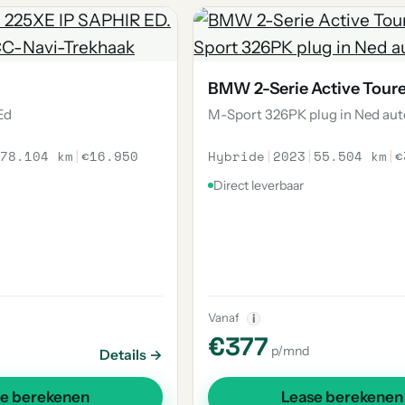
BMW 2-Serie Active Tour
Ed
M-Sport 326PK plug in Ned au
78.104 km
|
€16.950
Hybride
|
2023
|
55.504 km
|
€
Direct leverbaar
Vanaf
i
€377
p/mnd
Details →
se berekenen
Lease berekenen