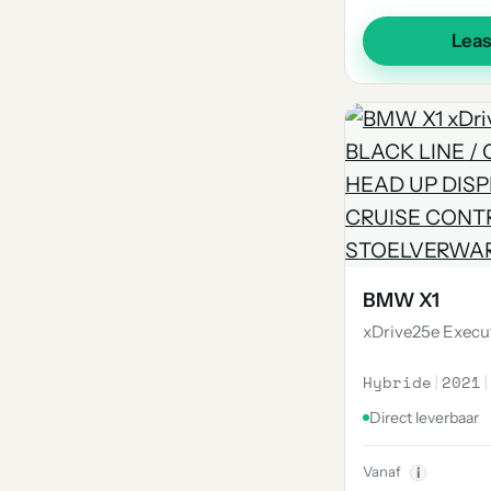
Lea
BMW X1
xDrive25e Execut
Hybride
|
2021
|
Direct leverbaar
Vanaf
i