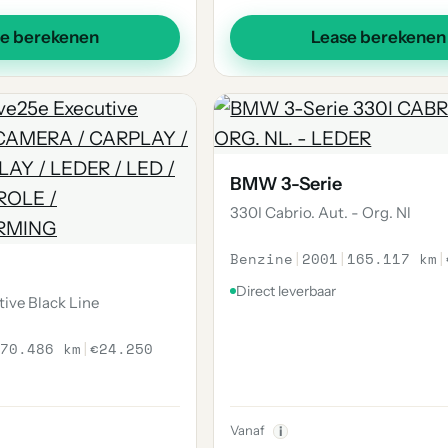
se berekenen
Lease berekenen
BMW 3-Serie
330I Cabrio. Aut. - Org. Nl
Benzine
|
2001
|
165.117 km
|
Direct leverbaar
ive Black Line
70.486 km
|
€24.250
Vanaf
i