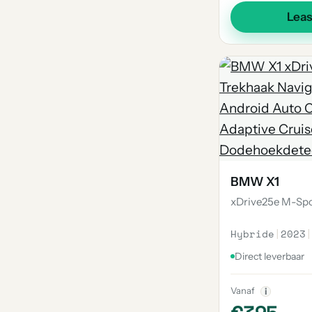
Lea
BMW X1
xDrive25e M-Sp
Hybride
|
2023
|
Direct leverbaar
Vanaf
i