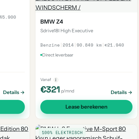
45.900
BMW Z4
Sdrive18I High Executive
Benzine
|
2014
|
90.849 km
|
€21.940
Direct leverbaar
Vanaf
i
€321
p/mnd
Details →
Details →
Lease berekenen
100% ELEKTRISCH