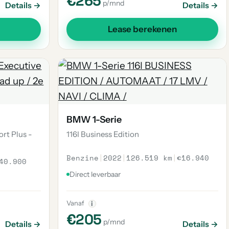
€265
p/mnd
Details →
Details →
Lease berekenen
BMW 1-Serie
rt Plus -
116I Business Edition
Benzine
|
2022
|
126.519 km
|
€16.940
40.900
Direct leverbaar
Vanaf
i
€205
p/mnd
Details →
Details →