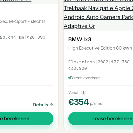
Exec. M-Sport - slechts
28.344 km
|
€28.990
BMW Ix3
High Executive Edition 80 kWh
Elektrisch
|
2022
|
137.382 
€30.900
Direct leverbaar
Vanaf
i
€354
p/mnd
Details →
se berekenen
Lease berekenen