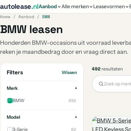
autolease
.nl
Aanbod
Alle merken
Leasevormen
Home
/
Aanbod
/
BMW
BMW leasen
Honderden BMW-occasions uit voorraad leverbaar, 
reken je maandbedrag door en vraag direct aan.
492
resultaten
Filters
Wissen
Merk
492
BMW
Model
82
3-Serie