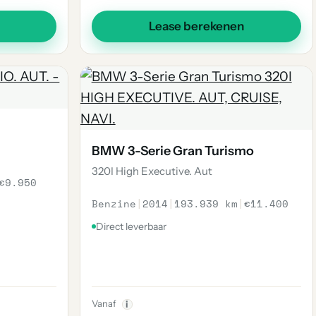
Lease berekenen
BMW 3-Serie Gran Turismo
320I High Executive. Aut
€9.950
Benzine
|
2014
|
193.939 km
|
€11.400
Direct leverbaar
Vanaf
i