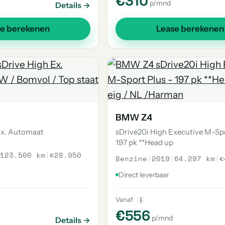
€310
p/mnd
Details →
se berekenen
Lease berekenen
BMW Z4
Ex. Automaat
sDrive20i High Executive M-Spo
197 pk **Head up
123.500 km
|
€28.950
Benzine
|
2019
|
64.297 km
|
€
Direct leverbaar
Vanaf
i
€556
p/mnd
Details →