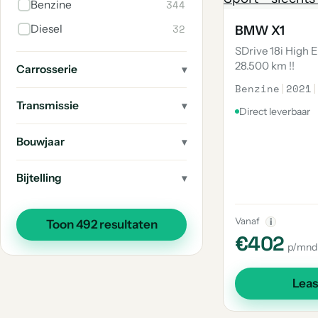
344
Benzine
7
2-Serie Gran Coupe
32
Diesel
BMW X1
7
X2
SDrive 18i High 
7
2-Serie Gran Tourer
28.500 km !!
Carrosserie
6
Benzine
|
2021
|
Ix3
Transmissie
6
Direct leverbaar
X4
6
4-Serie Gran Coupe
Bouwjaar
5
Overige
Bijtelling
3
M4
3
3-Serie Gran Turismo
Vanaf
i
Toon 492 resultaten
3
Ix1
€402
p/mnd
3
M2
2
X6
Lea
2
2002