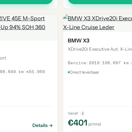
BMW X3
XDrive20i Executive Aut. X-Lin
ort
Benzine
|
2019
|
106.697 km
|
86.649 km
|
€51.950
Direct leverbaar
Vanaf
i
€401
p/mnd
Details →