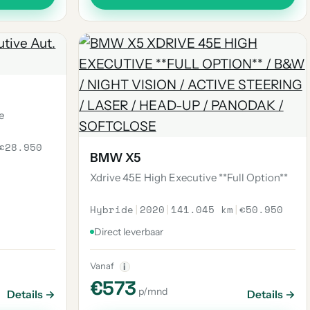
e
€28.950
BMW X5
Xdrive 45E High Executive **Full Option**
Hybride
|
2020
|
141.045 km
|
€50.950
Direct leverbaar
Vanaf
i
€573
p/mnd
Details →
Details →