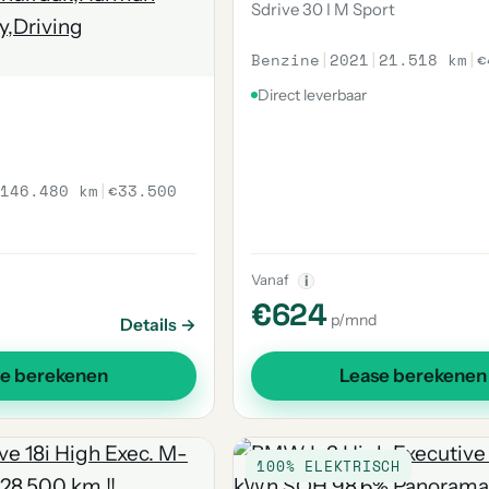
Sdrive 30 I M Sport
Benzine
|
2021
|
21.518 km
|
€
Direct leverbaar
146.480 km
|
€33.500
Vanaf
i
€624
p/mnd
Details →
se berekenen
Lease berekenen
100% ELEKTRISCH