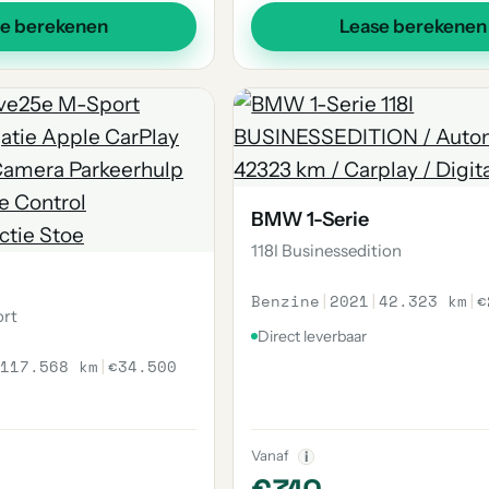
se berekenen
Lease berekenen
BMW 1-Serie
118I Businessedition
Benzine
|
2021
|
42.323 km
|
€
ort
Direct leverbaar
117.568 km
|
€34.500
Vanaf
i