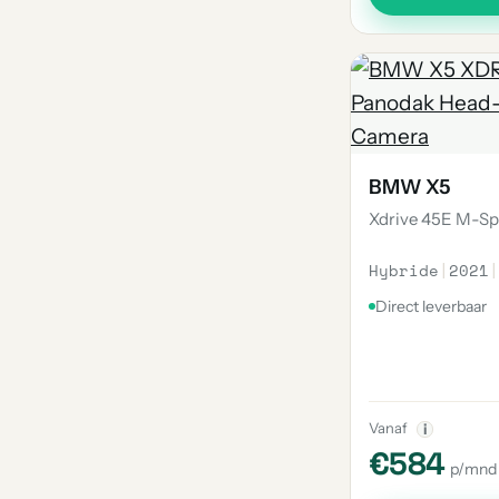
BMW X5
Xdrive 45E M-Sp
Hybride
|
2021
|
Direct leverbaar
Vanaf
i
€584
p/mnd