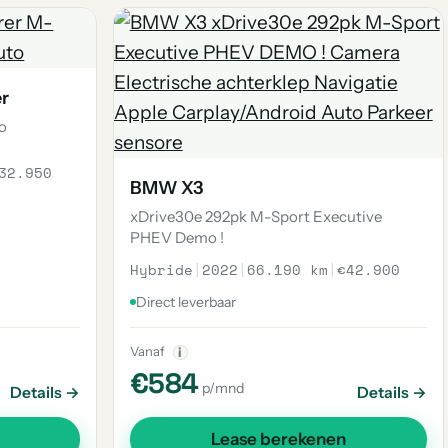
er
to
32.950
BMW X3
xDrive30e 292pk M-Sport Executive
PHEV Demo !
Hybride
|
2022
|
66.190 km
|
€42.900
Direct leverbaar
Vanaf
i
€584
p/mnd
Details →
Details →
Lease berekenen