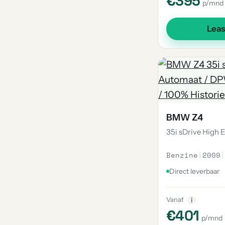
€395
p/mnd
Lea
BMW Z4
35i sDrive High 
Benzine
|
2009
|
Direct leverbaar
Vanaf
i
€401
p/mnd