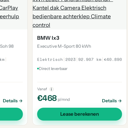
BMW Ix3
 Soh 98
Executive M-Sport 80 kWh
km
|
Elektrisch
|
2023
|
92.907 km
|
€40.890
Direct leverbaar
Vanaf
i
€468
p/mnd
Details →
Details →
Lease berekenen