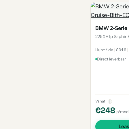
2
8-Serie
2
I5
2
X4 M
BMW 2-Serie
2
X7
225XE Ip Saphir 
2
Xm
Hybride
|
2019
|
1
X2 M
Direct leverbaar
1
I8
1
I7
1
8-Serie Gran Coupe
1
I3
Vanaf
i
1
X5 M50
€248
p/mnd
1
1600
1
635
Lea