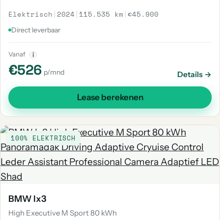
Elektrisch
|
2024
|
115.535 km
|
€45.900
Direct leverbaar
Vanaf
i
€526
p/mnd
Details →
Lease berekenen
100% ELEKTRISCH
BMW Ix3
High Executive M Sport 80 kWh