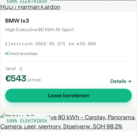
100% ELEKTRISCH
BMW Ix3
High Executive 80 kWh M-Sport
Elektrisch
|
2022
|
81.371 km
|
€39.950
Direct leverbaar
Vanaf
i
€543
p/mnd
Details →
Lease berekenen
100% ELEKTRISCH