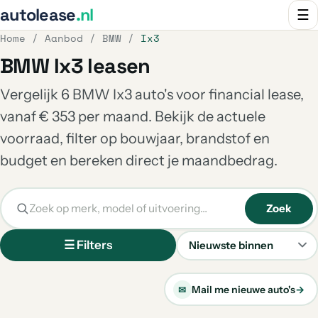
autolease
.nl
☰
Home
/
Aanbod
/
BMW
/
Ix3
BMW Ix3 leasen
Vergelijk 6 BMW Ix3 auto's voor financial lease,
vanaf € 353 per maand. Bekijk de actuele
voorraad, filter op bouwjaar, brandstof en
budget en bereken direct je maandbedrag.
Zoek
☰ Filters
Sorteren
Mail me nieuwe auto's
→
✉