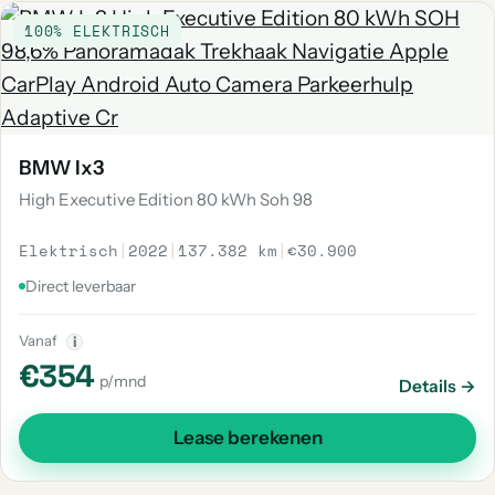
100% ELEKTRISCH
BMW Ix3
High Executive Edition 80 kWh Soh 98
Elektrisch
|
2022
|
137.382 km
|
€30.900
Direct leverbaar
Vanaf
i
€354
p/mnd
Details →
Lease berekenen