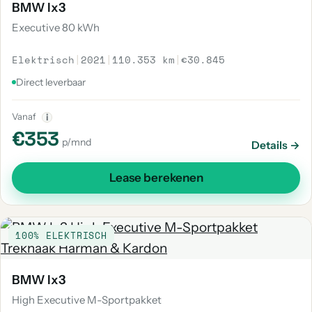
BMW Ix3
Executive 80 kWh
Elektrisch
|
2021
|
110.353 km
|
€30.845
Direct leverbaar
Vanaf
i
€353
p/mnd
Details →
Lease berekenen
100% ELEKTRISCH
BMW Ix3
High Executive M-Sportpakket