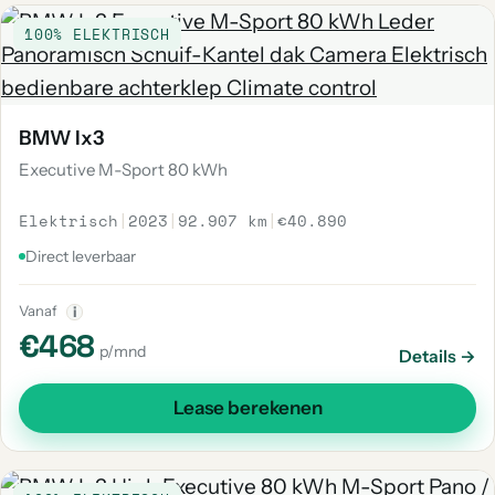
100% ELEKTRISCH
BMW Ix3
Executive M-Sport 80 kWh
Elektrisch
|
2023
|
92.907 km
|
€40.890
Direct leverbaar
Vanaf
i
€468
p/mnd
Details →
Lease berekenen