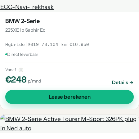
BMW 2-Serie
225XE Ip Saphir Ed
Hybride
|
2019
|
78.104 km
|
€16.950
Direct leverbaar
Vanaf
i
€248
p/mnd
Details →
Lease berekenen