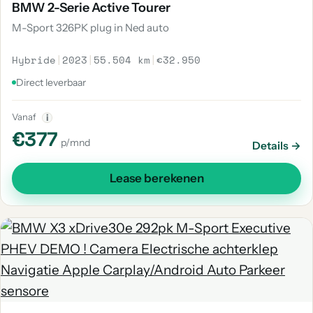
BMW 2-Serie Active Tourer
M-Sport 326PK plug in Ned auto
Hybride
|
2023
|
55.504 km
|
€32.950
Direct leverbaar
Vanaf
i
€377
p/mnd
Details →
Lease berekenen