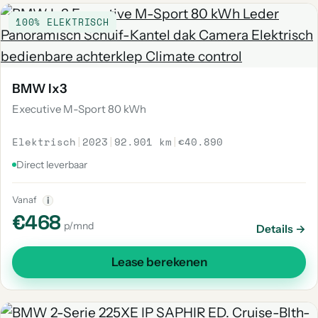
100% ELEKTRISCH
BMW Ix3
Executive M-Sport 80 kWh
Elektrisch
|
2023
|
92.901 km
|
€40.890
Direct leverbaar
Vanaf
i
€468
p/mnd
Details →
Lease berekenen