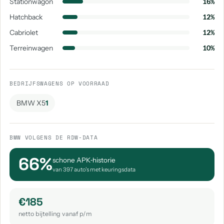
Stationwagon
16%
Hatchback
12%
Cabriolet
12%
Terreinwagen
10%
BEDRIJFSWAGENS OP VOORRAAD
BMW X5
1
BMW VOLGENS DE RDW-DATA
66%
schone APK‑historie
van 397 auto's met keuringsdata
€185
netto bijtelling vanaf p/m