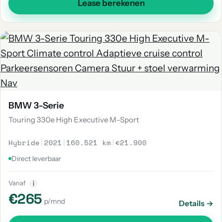
Lease berekenen
BMW 3-Serie
Touring 330e High Executive M-Sport
Hybride
|
2021
|
160.521 km
|
€21.900
Direct leverbaar
Vanaf
i
€265
p/mnd
Details →