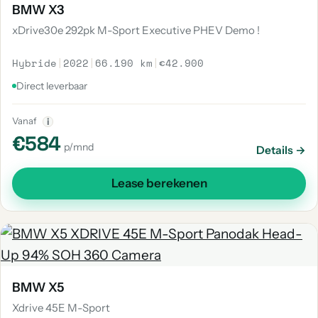
BMW X3
xDrive30e 292pk M-Sport Executive PHEV Demo !
Hybride
|
2022
|
66.190 km
|
€42.900
Direct leverbaar
Vanaf
i
€584
p/mnd
Details →
Lease berekenen
BMW X5
Xdrive 45E M-Sport