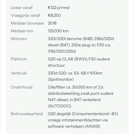
Lease vanaf
€122 p/mnd
Vraagprijs vanaf
€8.250
Mediaan bouwjaar
2018
Mediaan km
125.030 km
Motoren
320i/330i benzine (B48), 318d/320d
diesel (B47), 330e plug-in; F30 o.a.
316i/320i/320d
Platform
G20 op CLAR (RWD); F30 oudere
structuur
Verbruik
320d G20: ca. 5,5-6,9 l/100km
(Spritmonitor)
Onderhoud
Olie/filter ca. 30.000 km of 2 jr;
distributieketting zwak punt oudere
N47-diesel, in B47 verbeterd
(AUTODOC).
Betrouwbaarheid
G20 degelijk (Consumentenbond ~8,1);
vroege infotainmentklachten via
software verholpen (ANWB)