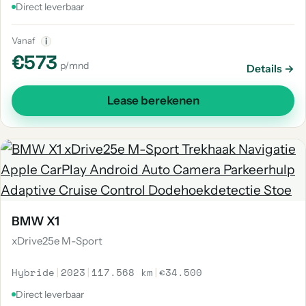
Direct leverbaar
Vanaf
i
€573
p/mnd
Details →
Lease berekenen
BMW X1
xDrive25e M-Sport
Hybride
|
2023
|
117.568 km
|
€34.500
Direct leverbaar