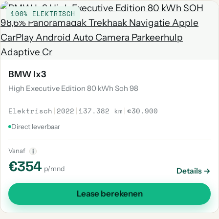
100% ELEKTRISCH
BMW Ix3
High Executive Edition 80 kWh Soh 98
Elektrisch
|
2022
|
137.382 km
|
€30.900
Direct leverbaar
Vanaf
i
€354
p/mnd
Details →
Lease berekenen