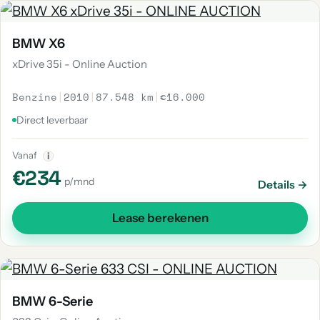
BMW X6
xDrive 35i - Online Auction
Benzine
|
2010
|
87.548 km
|
€16.000
Direct leverbaar
Vanaf
i
€234
p/mnd
Details →
Lease berekenen
BMW 6-Serie