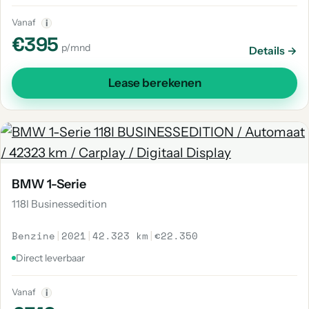
Vanaf
i
€395
p/mnd
Details →
Lease berekenen
BMW 1-Serie
118I Businessedition
Benzine
|
2021
|
42.323 km
|
€22.350
Direct leverbaar
Vanaf
i