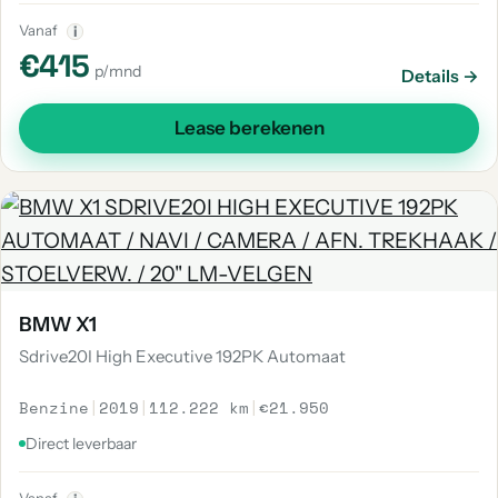
Vanaf
i
€415
p/mnd
Details →
Lease berekenen
BMW X1
Sdrive20I High Executive 192PK Automaat
Benzine
|
2019
|
112.222 km
|
€21.950
Direct leverbaar