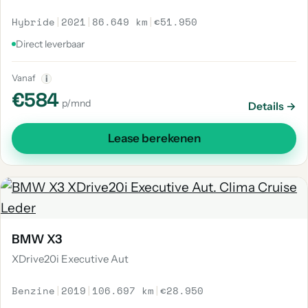
Hybride
|
2021
|
86.649 km
|
€51.950
Direct leverbaar
Vanaf
i
€584
p/mnd
Details →
Lease berekenen
BMW X3
XDrive20i Executive Aut
Benzine
|
2019
|
106.697 km
|
€28.950