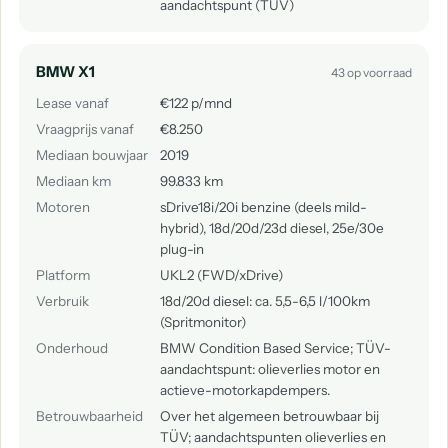
aandachtspunt (TÜV)
BMW X1
43 op voorraad
Lease vanaf
€122 p/mnd
Vraagprijs vanaf
€8.250
Mediaan bouwjaar
2019
Mediaan km
99.833 km
Motoren
sDrive18i/20i benzine (deels mild-
hybrid), 18d/20d/23d diesel, 25e/30e
plug-in
Platform
UKL2 (FWD/xDrive)
Verbruik
18d/20d diesel: ca. 5,5-6,5 l/100km
(Spritmonitor)
Onderhoud
BMW Condition Based Service; TÜV-
aandachtspunt: olieverlies motor en
actieve-motorkapdempers.
Betrouwbaarheid
Over het algemeen betrouwbaar bij
TÜV; aandachtspunten olieverlies en