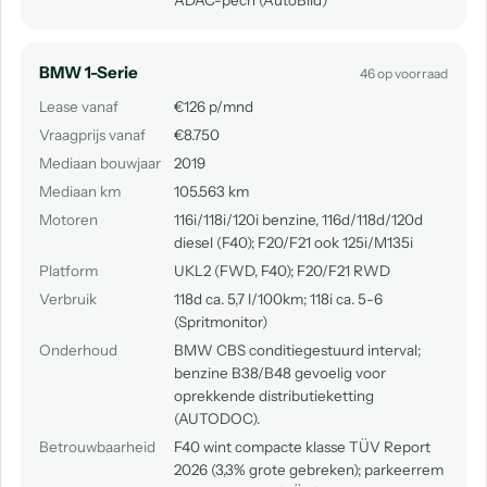
ADAC-pech (AutoBild)
BMW 1-Serie
46 op voorraad
Lease vanaf
€126 p/mnd
Vraagprijs vanaf
€8.750
Mediaan bouwjaar
2019
Mediaan km
105.563 km
Motoren
116i/118i/120i benzine, 116d/118d/120d
diesel (F40); F20/F21 ook 125i/M135i
Platform
UKL2 (FWD, F40); F20/F21 RWD
Verbruik
118d ca. 5,7 l/100km; 118i ca. 5-6
(Spritmonitor)
Onderhoud
BMW CBS conditiegestuurd interval;
benzine B38/B48 gevoelig voor
oprekkende distributieketting
(AUTODOC).
Betrouwbaarheid
F40 wint compacte klasse TÜV Report
2026 (3,3% grote gebreken); parkeerrem