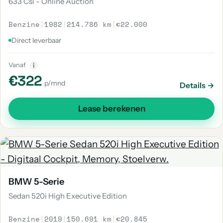
633 Csi - Online Auction
Benzine
|
1982
|
214.786 km
|
€22.000
Direct leverbaar
Vanaf
i
€322
p/mnd
Details →
Lease berekenen
BMW 5-Serie
Sedan 520i High Executive Edition
Benzine
|
2019
|
150.691 km
|
€20.845