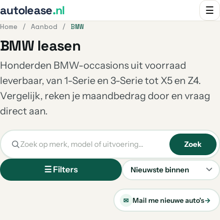
autolease
.nl
☰
Home
/
Aanbod
/
BMW
BMW leasen
Honderden BMW-occasions uit voorraad
leverbaar, van 1-Serie en 3-Serie tot X5 en Z4.
Vergelijk, reken je maandbedrag door en vraag
direct aan.
Zoek
☰ Filters
Sorteren
Mail me nieuwe auto's
→
✉