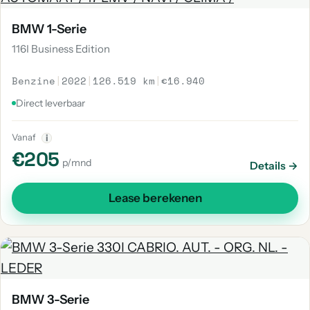
BMW 1-Serie
116I Business Edition
Benzine
|
2022
|
126.519 km
|
€16.940
Direct leverbaar
Vanaf
i
€205
p/mnd
Details →
Lease berekenen
BMW 3-Serie