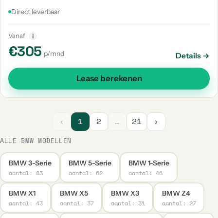
Direct leverbaar
Vanaf
i
€305
p/mnd
Details →
Lease berekenen
‹
1
2
…
21
›
ALLE BMW MODELLEN
BMW 3-Serie
BMW 5-Serie
BMW 1-Serie
aantal: 83
aantal: 62
aantal: 46
BMW X1
BMW X5
BMW X3
BMW Z4
aantal: 43
aantal: 37
aantal: 31
aantal: 27