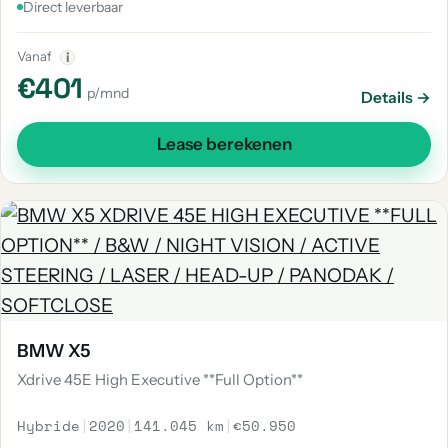
Direct leverbaar
Vanaf
i
€401
p/mnd
Details →
Lease berekenen
BMW X5
Xdrive 45E High Executive **Full Option**
Hybride
|
2020
|
141.045 km
|
€50.950