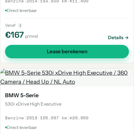
Benzine
|
2014
|
193.939 km
|
€11.400
Direct leverbaar
Vanaf
i
€167
p/mnd
Details →
Lease berekenen
BMW 5-Serie
530i xDrive High Executive
Benzine
|
2018
|
105.097 km
|
€29.950
Direct leverbaar