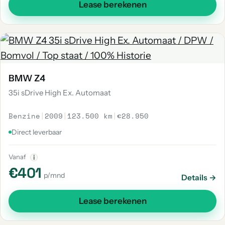
Lease berekenen
BMW Z4
35i sDrive High Ex. Automaat
Benzine
|
2009
|
123.500 km
|
€28.950
Direct leverbaar
Vanaf
i
€401
p/mnd
Details →
Lease berekenen