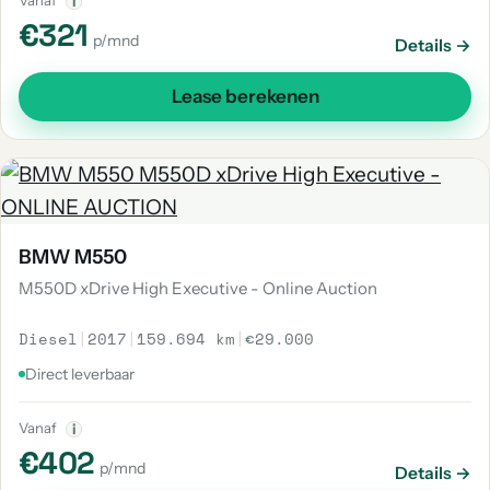
Vanaf
i
€321
p/mnd
Details →
Lease berekenen
BMW M550
M550D xDrive High Executive - Online Auction
Diesel
|
2017
|
159.694 km
|
€29.000
Direct leverbaar
Vanaf
i
€402
p/mnd
Details →