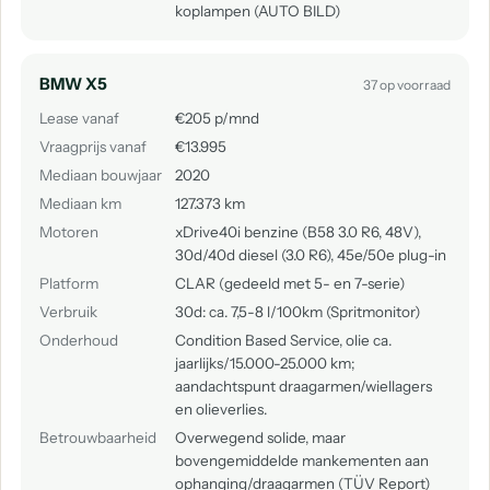
koplampen (AUTO BILD)
BMW X5
37 op voorraad
Lease vanaf
€205 p/mnd
Vraagprijs vanaf
€13.995
Mediaan bouwjaar
2020
Mediaan km
127.373 km
Motoren
xDrive40i benzine (B58 3.0 R6, 48V),
30d/40d diesel (3.0 R6), 45e/50e plug-in
Platform
CLAR (gedeeld met 5- en 7-serie)
Verbruik
30d: ca. 7,5-8 l/100km (Spritmonitor)
Onderhoud
Condition Based Service, olie ca.
jaarlijks/15.000-25.000 km;
aandachtspunt draagarmen/wiellagers
en olieverlies.
Betrouwbaarheid
Overwegend solide, maar
bovengemiddelde mankementen aan
ophanging/draagarmen (TÜV Report)