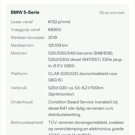
BMW 5-Serie
62 op voorraad
Lease vanaf
€132 p/mnd
Vraagprijs vanaf
€8.950
Mediaan bouwjaar
2019
Mediaan km
125.109 km
Motoren
520i/530i/540i benzine (B48/B58),
520d/530d diesel (B47/B57), 530e plug-
in, i5 EV (G60)
Platform
CLAR (G30/G31, doorontwikkeld voor
G60/i5)
Verbruik
520d G30: ca. 5,5-6,2 l/100km
(Spritmonitor)
Onderhoud
Condition Based Service (variabel); bij
diesel B47 olie tijdig verversen i.v.m.
distributieketting.
Betrouwbaarheid
TÜV: remmen bovengemiddeld, zwakker
op veren/demping en elektronica; goede