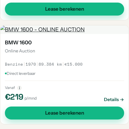
Lease berekenen
BMW 1600
Online Auction
Benzine
|
1970
|
89.384 km
|
€15.000
Direct leverbaar
Vanaf
i
€219
p/mnd
Details →
Lease berekenen