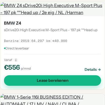
BMW Z4
sDrive20i High Executive M-Sport Plus - 197 pk **Head up
Benzine
|
2019
|
64.297 km
|
€40.900
Direct leverbaar
Vanaf
i
€556
p/mnd
Details →
Lease berekenen