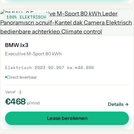
100% ELEKTRISCH
BMW Ix3
Executive M-Sport 80 kWh
Elektrisch
|
2023
|
92.907 km
|
€40.890
Direct leverbaar
Vanaf
i
€468
p/mnd
Details →
Lease berekenen