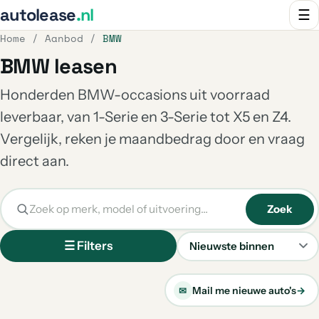
autolease
.nl
☰
Home
/
Aanbod
/
BMW
BMW leasen
Honderden BMW-occasions uit voorraad
leverbaar, van 1-Serie en 3-Serie tot X5 en Z4.
Vergelijk, reken je maandbedrag door en vraag
direct aan.
Zoek
☰ Filters
Sorteren
Mail me nieuwe auto's
→
✉