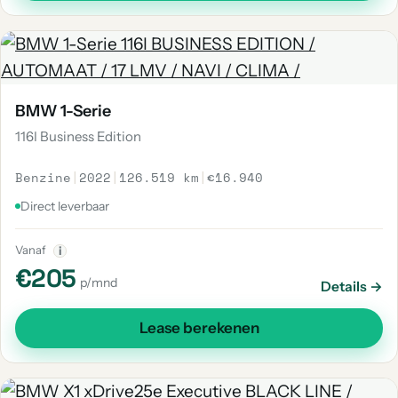
BMW 1-Serie
116I Business Edition
Benzine
|
2022
|
126.519 km
|
€16.940
Direct leverbaar
Vanaf
i
€205
p/mnd
Details →
Lease berekenen