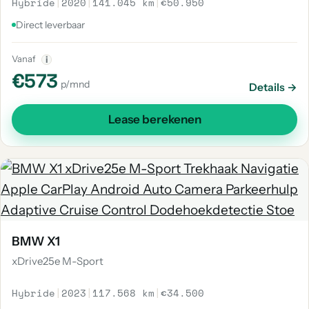
Hybride
|
2020
|
141.045 km
|
€50.950
Direct leverbaar
Vanaf
i
€573
p/mnd
Details →
Lease berekenen
BMW X1
xDrive25e M-Sport
Hybride
|
2023
|
117.568 km
|
€34.500