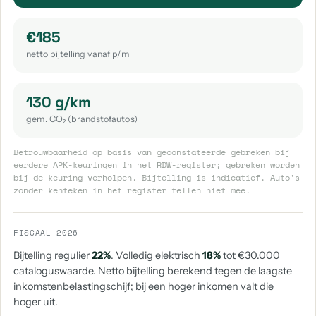
€185
netto bijtelling vanaf p/m
130 g/km
gem. CO₂ (brandstofauto's)
Betrouwbaarheid op basis van geconstateerde gebreken bij
eerdere APK-keuringen in het RDW-register; gebreken worden
bij de keuring verholpen. Bijtelling is indicatief. Auto's
zonder kenteken in het register tellen niet mee.
FISCAAL 2026
Bijtelling regulier
22%
. Volledig elektrisch
18%
tot €30.000
cataloguswaarde. Netto bijtelling berekend tegen de laagste
inkomstenbelastingschijf; bij een hoger inkomen valt die
hoger uit.