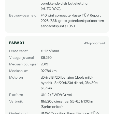
oprekkende distributieketting
(AUTODOC).
Betrouwbaarheid
F40 wint compacte klasse TÜV Report
2026 (3,3% grote gebreken); parkeerrem
aandachtspunt (TÜV)
BMW X1
43 op voorraad
Lease vanaf
€122 p/mnd
Vraagprijs vanaf
€8.250
Mediaan bouwjaar
2019
Mediaan km
92.784 km
Motoren
sDrive18i/20i benzine (deels mild-
hybrid), 18d/20d/23d diesel, 25e/30e
plug-in
Platform
UKL2 (FWD/xDrive)
Verbruik
18d/20d diesel: ca. 5,5-6,5 l/100km
(Spritmonitor)
Onderhoud
BMW Condition Based Service; TÜV-