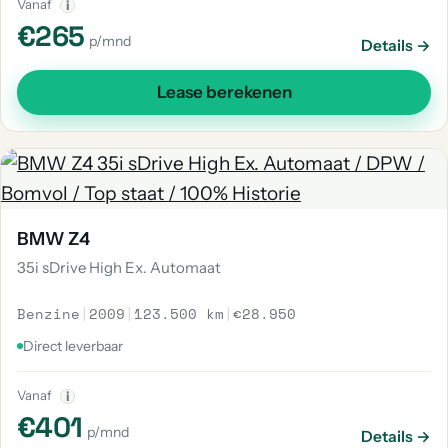
Vanaf
i
€265
p/mnd
Details →
Lease berekenen
BMW Z4
35i sDrive High Ex. Automaat
Benzine
|
2009
|
123.500 km
|
€28.950
Direct leverbaar
Vanaf
i
€401
p/mnd
Details →