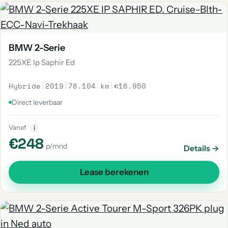
BMW 2-Serie
225XE Ip Saphir Ed
Hybride
|
2019
|
78.104 km
|
€16.950
Direct leverbaar
Vanaf
i
€248
p/mnd
Details →
Lease berekenen