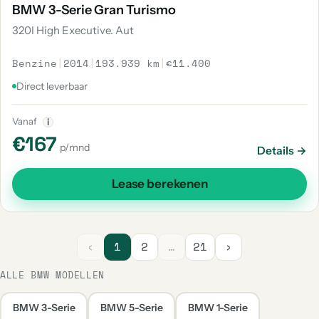
BMW 3-Serie Gran Turismo
320I High Executive. Aut
Benzine
|
2014
|
193.939 km
|
€11.400
Direct leverbaar
Vanaf
i
€167
p/mnd
Details →
Lease berekenen
‹
1
2
…
21
›
ALLE BMW MODELLEN
BMW 3-Serie
BMW 5-Serie
BMW 1-Serie