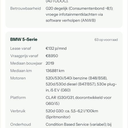
(AUTODOC).
Betrouwbaarheid
G20 degelijk (Consumentenbond ~8,1);
vroege infotainmentklachten via
software verholpen (ANWB)
BMW 5-Serie
63 op voorraad
Lease vanaf
€132 p/mnd
Vraagprijs vanaf
€8.950
Mediaan bouwjaar
2019
Mediaan km
136.881 km
Motoren
520i/530i/540i benzine (B48/B58),
520d/530d diesel (B47/B57), 530e plug-
in, i5 EV (G60)
Platform
CLAR (G30/G31, doorontwikkeld voor
G60/i5)
Verbruik
520d G30: ca. 5,5-6,2 l/100km
(Spritmonitor)
Onderhoud
Condition Based Service (variabel); bij