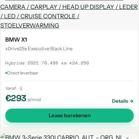
BMW X1
xDrive25e Executive Black Line
Hybride
|
2021
|
70.486 km
|
€24.250
Direct leverbaar
Vanaf
i
€293
p/mnd
Details →
Lease berekenen