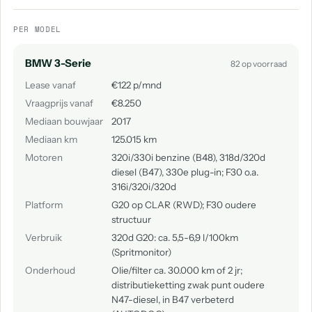
PER MODEL
BMW 3-Serie
82 op voorraad
Lease vanaf
€122 p/mnd
Vraagprijs vanaf
€8.250
Mediaan bouwjaar
2017
Mediaan km
125.015 km
Motoren
320i/330i benzine (B48), 318d/320d
diesel (B47), 330e plug-in; F30 o.a.
316i/320i/320d
Platform
G20 op CLAR (RWD); F30 oudere
structuur
Verbruik
320d G20: ca. 5,5-6,9 l/100km
(Spritmonitor)
Onderhoud
Olie/filter ca. 30.000 km of 2 jr;
distributieketting zwak punt oudere
N47-diesel, in B47 verbeterd