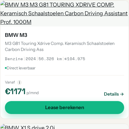
BMW M3
M3 G81 Touring Xdrive Comp. Keramisch Schaalstoelen
Carbon Driving Ass
Benzine
|
2024
|
56.326 km
|
€104.975
Direct leverbaar
Vanaf
i
€1171
p/mnd
Details →
Lease berekenen