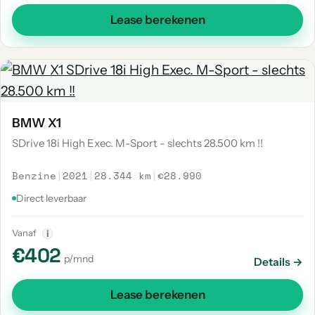
Lease berekenen
BMW X1
SDrive 18i High Exec. M-Sport - slechts 28.500 km !!
Benzine
|
2021
|
28.344 km
|
€28.990
Direct leverbaar
Vanaf
i
€402
p/mnd
Details →
Lease berekenen