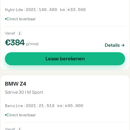
Hybride
|
2021
|
146.480 km
|
€33.500
Direct leverbaar
Vanaf
i
€384
p/mnd
Details →
Lease berekenen
BMW Z4
Sdrive 30 I M Sport
Benzine
|
2021
|
21.518 km
|
€45.900
Direct leverbaar
Vanaf
i