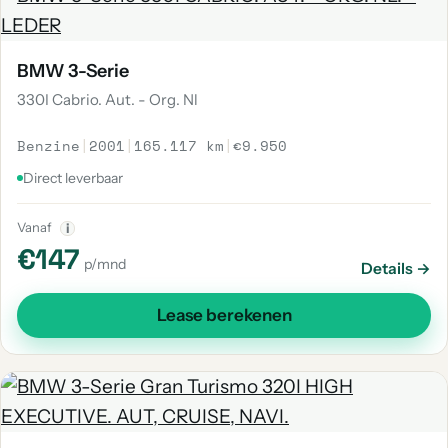
BMW 3-Serie
330I Cabrio. Aut. - Org. Nl
Benzine
|
2001
|
165.117 km
|
€9.950
Direct leverbaar
Vanaf
i
€147
p/mnd
Details →
Lease berekenen