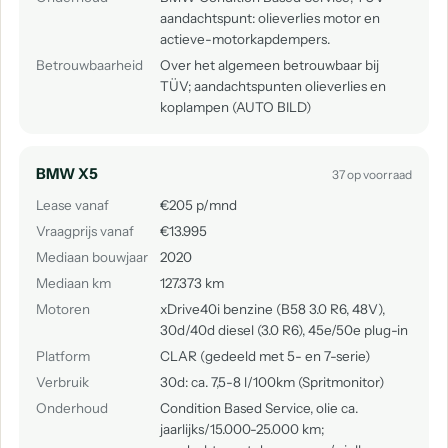
aandachtspunt: olieverlies motor en
actieve-motorkapdempers.
Betrouwbaarheid
Over het algemeen betrouwbaar bij
TÜV; aandachtspunten olieverlies en
koplampen (AUTO BILD)
BMW X5
37 op voorraad
Lease vanaf
€205 p/mnd
Vraagprijs vanaf
€13.995
Mediaan bouwjaar
2020
Mediaan km
127.373 km
Motoren
xDrive40i benzine (B58 3.0 R6, 48V),
30d/40d diesel (3.0 R6), 45e/50e plug-in
Platform
CLAR (gedeeld met 5- en 7-serie)
Verbruik
30d: ca. 7,5-8 l/100km (Spritmonitor)
Onderhoud
Condition Based Service, olie ca.
jaarlijks/15.000-25.000 km;