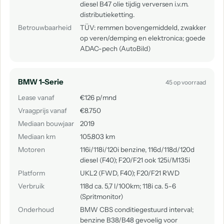
diesel B47 olie tijdig verversen i.v.m.
distributieketting.
Betrouwbaarheid
TÜV: remmen bovengemiddeld, zwakker
op veren/demping en elektronica; goede
ADAC-pech (AutoBild)
BMW 1-Serie
45 op voorraad
Lease vanaf
€126 p/mnd
Vraagprijs vanaf
€8.750
Mediaan bouwjaar
2019
Mediaan km
105.803 km
Motoren
116i/118i/120i benzine, 116d/118d/120d
diesel (F40); F20/F21 ook 125i/M135i
Platform
UKL2 (FWD, F40); F20/F21 RWD
Verbruik
118d ca. 5,7 l/100km; 118i ca. 5-6
(Spritmonitor)
Onderhoud
BMW CBS conditiegestuurd interval;
benzine B38/B48 gevoelig voor