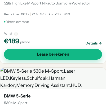
528i High Exe M-Sport Nl-auto Bomvol #Wowfactor
Benzine
|
2012
|
215.939 km
|
€12.940
Direct leverbaar
Vanaf
i
€189
p/mnd
Details →
Lease berekenen
BMW 5-Serie
530e M-Sport