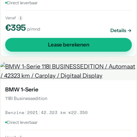
Direct leverbaar
Vanaf
i
€395
p/mnd
Details →
Lease berekenen
BMW 1-Serie
118I Businessedition
Benzine
|
2021
|
42.323 km
|
€22.350
Direct leverbaar