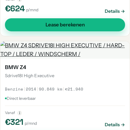
€624
p/mnd
Details →
Lease berekenen
BMW Z4
Sdrive18I High Executive
Benzine
|
2014
|
90.849 km
|
€21.940
Direct leverbaar
Vanaf
i
€321
p/mnd
Details →