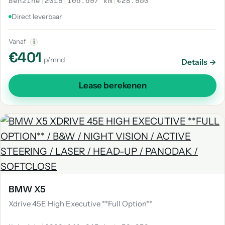
Benzine
|
2019
|
106.697 km
|
€28.950
Direct leverbaar
Vanaf
i
€401
p/mnd
Details →
Lease berekenen
BMW X5
Xdrive 45E High Executive **Full Option**