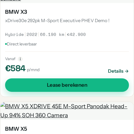
BMW X3
xDrive30e 292pk M-Sport Executive PHEV Demo !
Hybride
|
2022
|
66.190 km
|
€42.900
Direct leverbaar
Vanaf
i
€584
p/mnd
Details →
Lease berekenen
BMW X5