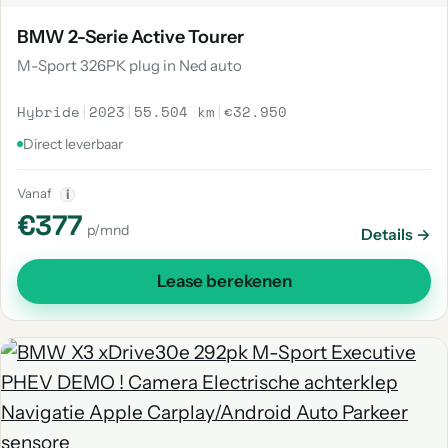
BMW 2-Serie Active Tourer
M-Sport 326PK plug in Ned auto
Hybride
|
2023
|
55.504 km
|
€32.950
Direct leverbaar
Vanaf
i
€377
p/mnd
Details →
Lease berekenen