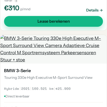
Vanaf
i
€310
p/mnd
Details →
Lease berekenen
BMW 3-Serie
Touring 330e High Executive M-Sport Surround View
Hybride
|
2021
|
160.521 km
|
€21.900
Direct leverbaar