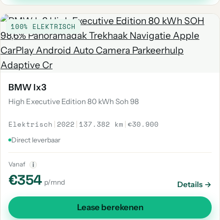
100% ELEKTRISCH
BMW Ix3
High Executive Edition 80 kWh Soh 98
Elektrisch
|
2022
|
137.382 km
|
€30.900
Direct leverbaar
Vanaf
i
€354
p/mnd
Details →
Lease berekenen