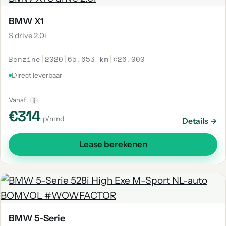
BMW X1
S drive 2.0i
Benzine
|
2020
|
65.653 km
|
€26.000
Direct leverbaar
Vanaf
i
€314
p/mnd
Details →
Lease berekenen
BMW 5-Serie