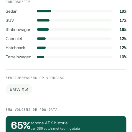
CARROSSERIE
Sedan
19%
SUV
17%
Stationwagon
16%
Cabriolet
12%
Hatchback
12%
Terreinwagen
10%
BEDRIJFSWAGENS OP VOORRAAD
BMW X5
1
BMW VOLGENS DE RDW-DATA
65%
schone APK‑historie
van 389 auto's met keuringsdata