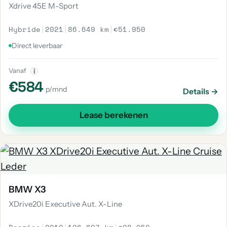
Xdrive 45E M-Sport
Hybride
|
2021
|
86.649 km
|
€51.950
Direct leverbaar
Vanaf
i
€584
p/mnd
Details →
Lease berekenen
BMW X3
XDrive20i Executive Aut. X-Line