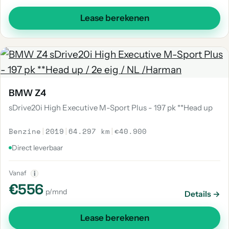
Lease berekenen
BMW Z4
sDrive20i High Executive M-Sport Plus - 197 pk **Head up
Benzine
|
2019
|
64.297 km
|
€40.900
Direct leverbaar
Vanaf
i
€556
p/mnd
Details →
Lease berekenen