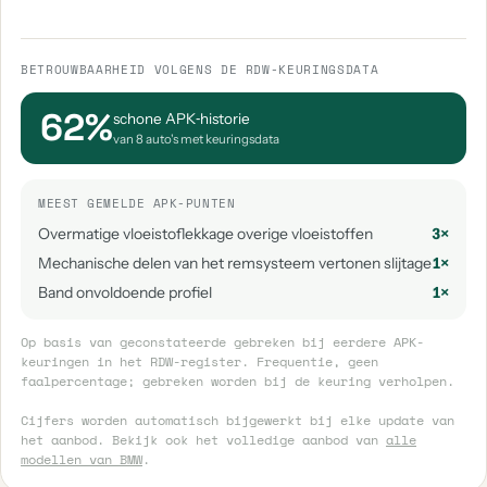
BETROUWBAARHEID VOLGENS DE RDW-KEURINGSDATA
62%
schone APK‑historie
van 8 auto's met keuringsdata
MEEST GEMELDE APK-PUNTEN
Overmatige vloeistoflekkage overige vloeistoffen
3×
Mechanische delen van het remsysteem vertonen slijtage
1×
Band onvoldoende profiel
1×
Op basis van geconstateerde gebreken bij eerdere APK-
keuringen in het RDW-register. Frequentie, geen
faalpercentage; gebreken worden bij de keuring verholpen.
Cijfers worden automatisch bijgewerkt bij elke update van
het aanbod. Bekijk ook het volledige aanbod van
alle
modellen van BMW
.