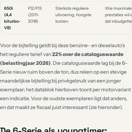
650i
F12/F13
Sterkste reguliere
Wie maximale
(4,4
(2011-
uitvoering, hoogste
prestaties wil 
biturbo-
2018)
kosten
dat inbudgette
V8)
Voor de bijtelling geldt bij deze benzine- en dieselauto's
het reguliere tarief van
22% over de cataloguswaarde
(belastingjaar 2026)
. Die cataloguswaarde lag bij de 6-
Serie nieuw ruim boven de ton, dus reken op een stevige
maandelijkse bijtelling bij privégebruik van een jonger
exemplaar; het datablok hierboven toont per motorvariant
een indicatie. Voor de oudste exemplaren ligt dat anders,
en dat maakt ze fiscaal juist interessant (zie hieronder).
De 6-Serie als youngtimer: