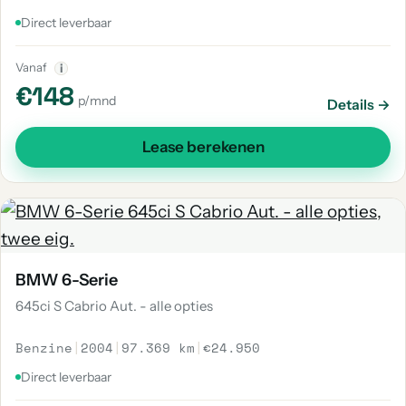
Direct leverbaar
Vanaf
i
€148
p/mnd
Details →
Lease berekenen
BMW 6-Serie
645ci S Cabrio Aut. - alle opties
Benzine
|
2004
|
97.369 km
|
€24.950
Direct leverbaar