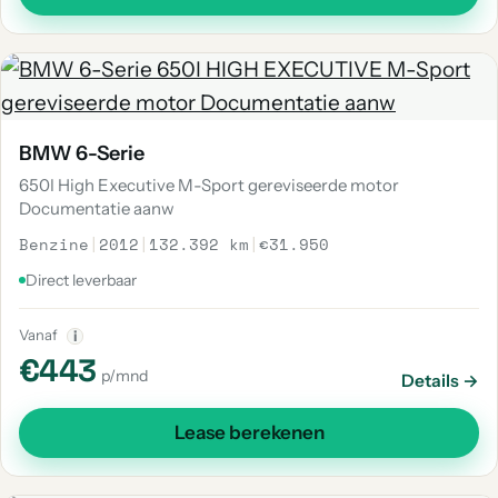
BMW 6-Serie
650I High Executive M-Sport gereviseerde motor
Documentatie aanw
Benzine
|
2012
|
132.392 km
|
€31.950
Direct leverbaar
Vanaf
i
€443
p/mnd
Details →
Lease berekenen