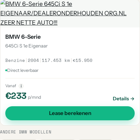
BMW 6-Serie
645Ci S 1e Eigenaar
Benzine
|
2004
|
117.453 km
|
€15.950
Direct leverbaar
Vanaf
i
€233
p/mnd
Details →
Lease berekenen
ANDERE BMW MODELLEN