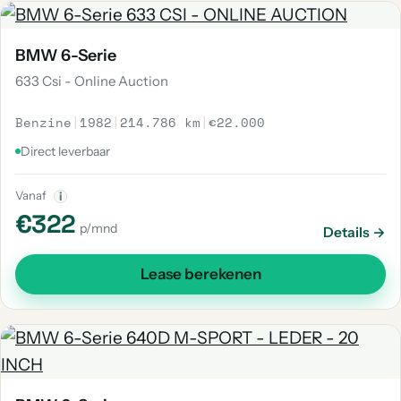
BMW 6-Serie
633 Csi - Online Auction
Benzine
|
1982
|
214.786 km
|
€22.000
Direct leverbaar
Vanaf
i
€322
p/mnd
Details →
Lease berekenen