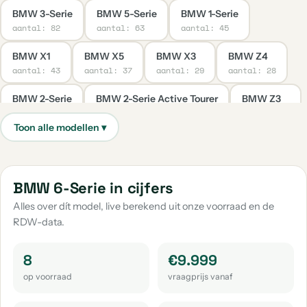
BMW 3-Serie
BMW 5-Serie
BMW 1-Serie
aantal: 82
aantal: 63
aantal: 45
BMW X1
BMW X5
BMW X3
BMW Z4
aantal: 43
aantal: 37
aantal: 29
aantal: 28
BMW 2-Serie
BMW 2-Serie Active Tourer
BMW Z3
aantal: 22
aantal: 15
aantal: 10
BMW M3
BMW 4-Serie
BMW 7-Serie
aantal: 9
aantal: 8
aantal: 8
BMW 2-Serie Gran Coupe
BMW 2-Serie Gran Tourer
BMW 6-Serie in cijfers
aantal: 7
aantal: 7
Alles over dít model, live berekend uit onze voorraad en de
RDW-data.
BMW X2
BMW 4-Serie Gran Coupe
BMW Ix3
aantal: 7
aantal: 6
aantal: 6
8
€9.999
BMW X4
BMW Overige
BMW 3-Serie Gran Turismo
op voorraad
vraagprijs vanaf
aantal: 6
aantal: 5
aantal: 3