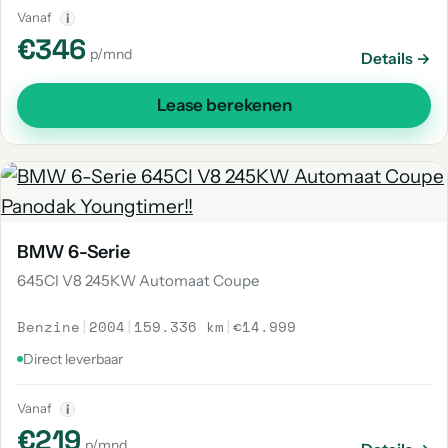
Vanaf
i
€346
p/mnd
Details →
Lease berekenen
BMW 6-Serie
645CI V8 245KW Automaat Coupe
Benzine
|
2004
|
159.336 km
|
€14.999
Direct leverbaar
Vanaf
i
€219
p/mnd