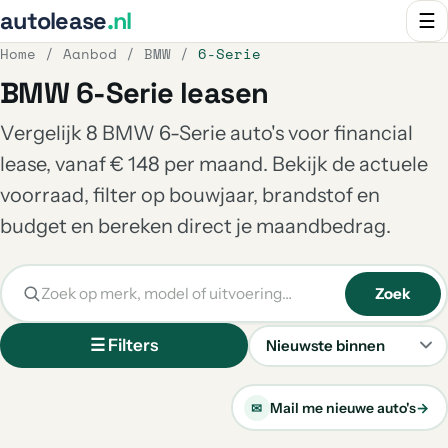
autolease
.nl
☰
Home
/
Aanbod
/
BMW
/
6-Serie
BMW 6-Serie leasen
Vergelijk 8 BMW 6-Serie auto's voor financial
lease, vanaf € 148 per maand. Bekijk de actuele
voorraad, filter op bouwjaar, brandstof en
budget en bereken direct je maandbedrag.
Zoek
☰ Filters
Sorteren
Mail me nieuwe auto's
→
✉