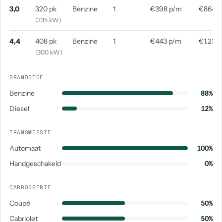
3,0
320 pk
Benzine
1
€398 p/m
€864 
(235 kW)
4,4
408 pk
Benzine
1
€443 p/m
€1.235
(300 kW)
BRANDSTOF
Benzine
88%
Diesel
12%
TRANSMISSIE
Automaat
100%
Handgeschakeld
0%
CARROSSERIE
Coupé
50%
Cabriolet
50%