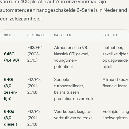
van ruim 400 pk. Alle auto's in onze voorraad zijn
automaten; een handgeschakelde 6-Serie is in Nederland
een zeldzaamheid.
MOTOR
GENERATIE
KARAKTER
PAST BIJ
E63/E64
Atmosferische V8,
Liefhebber,
645Ci
(2003-
klassiek GT-gevoel,
zakelijke rijder
(4,4 V8)
2010)
youngtimer-
op dagwaarde
potentieel
bijtelt
640i
F12/F13
Soepele
Allround keuze
(3,0
(2011-
turbozescilinder,
financial lease
zes-in-
2018)
balans tussen
lijn)
prestaties en verbruik
640d
F12/F13
Veel koppel, laagste
Veelrijder, lan
(3,0
(2011-
verbruik van de reeks
snelwegritten
diesel)
2018)