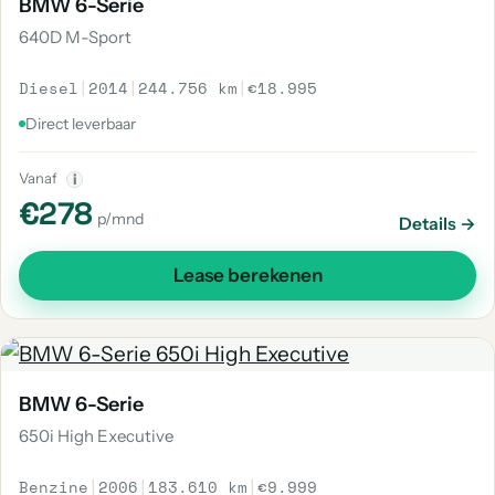
BMW 6-Serie
640D M-Sport
Diesel
|
2014
|
244.756 km
|
€18.995
Direct leverbaar
Vanaf
i
€278
p/mnd
Details →
Lease berekenen
BMW 6-Serie
650i High Executive
Benzine
|
2006
|
183.610 km
|
€9.999