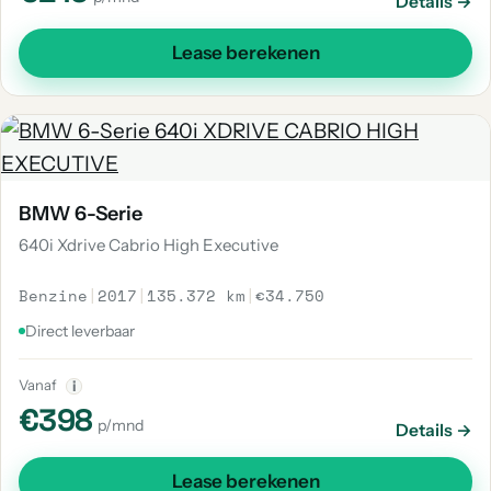
Details →
Lease berekenen
BMW 6-Serie
640i Xdrive Cabrio High Executive
Benzine
|
2017
|
135.372 km
|
€34.750
Direct leverbaar
Vanaf
i
€398
p/mnd
Details →
Lease berekenen