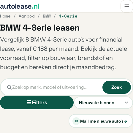
autolease
.nl
☰
Home
/
Aanbod
/
BMW
/
4-Serie
BMW 4-Serie leasen
Vergelijk 8 BMW 4-Serie auto's voor financial
lease, vanaf € 188 per maand. Bekijk de actuele
voorraad, filter op bouwjaar, brandstof en
budget en bereken direct je maandbedrag.
Zoek
☰ Filters
Sorteren
Mail me nieuwe auto's
→
✉