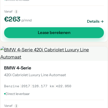
Vanaf
i
€263
p/mnd
Details →
Lease berekenen
BMW 4-Serie
420i Cabriolet Luxury Line Automaat
Benzine
|
2017
|
126.177 km
|
€22.950
Direct leverbaar
Vanaf
i