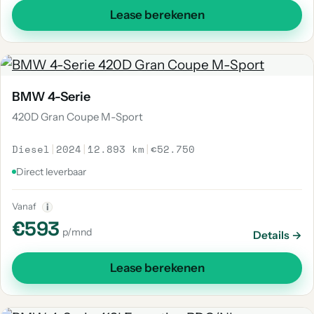
Lease berekenen
BMW 4-Serie
420D Gran Coupe M-Sport
Diesel
|
2024
|
12.893 km
|
€52.750
Direct leverbaar
Vanaf
i
€593
p/mnd
Details →
Lease berekenen