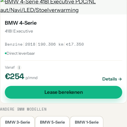
BMW 4-Serie
418I Executive
Benzine
|
2018
|
190.306 km
|
€17.350
Direct leverbaar
Vanaf
i
€254
p/mnd
Details →
Lease berekenen
ANDERE BMW MODELLEN
BMW 3-Serie
BMW 5-Serie
BMW 1-Serie