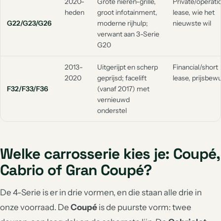
2020-
Grote nieren-grille,
Private/operati
heden
groot infotainment,
lease, wie het
G22/G23/G26
moderne rijhulp;
nieuwste wil
verwant aan 3-Serie
G20
2013-
Uitgerijpt en scherp
Financial/short
2020
geprijsd; facelift
lease, prijsbew
F32/F33/F36
(vanaf 2017) met
vernieuwd
onderstel
Welke carrosserie kies je: Coupé,
Cabrio of Gran Coupé?
De 4-Serie is er in drie vormen, en die staan alle drie in
onze voorraad. De
Coupé
is de puurste vorm: twee