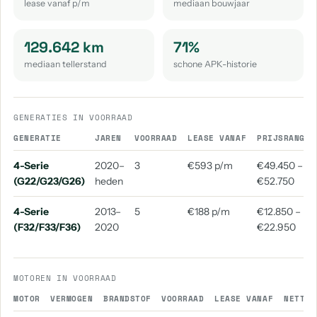
lease vanaf p/m
mediaan bouwjaar
BMW 8-Serie
BMW I5
BMW X6
BMW X7
aantal: 2
aantal: 2
aantal: 2
aantal: 2
129.642 km
71%
mediaan tellerstand
schone APK-historie
BMW Xm
BMW 1600
BMW 635
aantal: 2
aantal: 1
aantal: 1
BMW 8-Serie Gran Coupe
BMW I3
BMW I7
GENERATIES IN VOORRAAD
aantal: 1
aantal: 1
aantal: 1
GENERATIE
JAREN
VOORRAAD
LEASE VANAF
PRIJSRANGE
BMW I8
BMW Ix
BMW M5
BMW M550
4-Serie
2020–
3
€593 p/m
€49.450 –
aantal: 1
aantal: 1
aantal: 1
aantal: 1
(G22/G23/G26)
heden
€52.750
BMW X2 M
BMW X4 M
BMW X5 M50
4-Serie
2013–
5
€188 p/m
€12.850 –
aantal: 1
aantal: 1
aantal: 1
(F32/F33/F36)
2020
€22.950
BMW Z4 M
aantal: 1
MOTOREN IN VOORRAAD
MOTOR
VERMOGEN
BRANDSTOF
VOORRAAD
LEASE VANAF
NETTO 