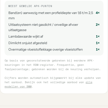
MEEST GEMELDE APK-PUNTEN
Band(en) aanwezig met een profieldiepte van 1,6 t/m 2,5
4×
mm
Uitlaatsysteem niet gasdicht / onveilige afvoer
2×
uitlaatgasse
Lambdawaarde wijkt af
1×
Dimlicht onjuist afgesteld
1×
Overmatige vloeistoflekkage overige vloeistoffen
1×
Op basis van geconstateerde gebreken bij eerdere APK-
keuringen in het RDW-register. Frequentie, geen
faalpercentage; gebreken worden bij de keuring verholpen.
Cijfers worden automatisch bijgewerkt bij elke update van
het aanbod. Bekijk ook het volledige aanbod van
alle
modellen van BMW
.