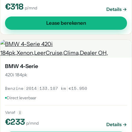
€318
p/mnd
Details →
Lease berekenen
BMW 4-Serie
420i 184pk
Benzine
|
2014
|
133.107 km
|
€15.950
Direct leverbaar
Vanaf
i
€233
p/mnd
Details →