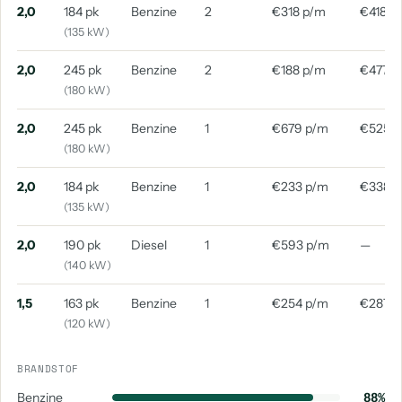
2,0
184 pk
Benzine
2
€318 p/m
€418 p
(135 kW)
2,0
245 pk
Benzine
2
€188 p/m
€477 p
(180 kW)
2,0
245 pk
Benzine
1
€679 p/m
€525 
(180 kW)
2,0
184 pk
Benzine
1
€233 p/m
€338 
(135 kW)
2,0
190 pk
Diesel
1
€593 p/m
—
(140 kW)
1,5
163 pk
Benzine
1
€254 p/m
€287 p
(120 kW)
BRANDSTOF
Benzine
88%