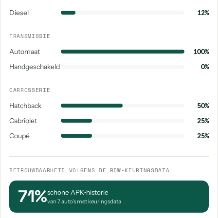
Diesel
12%
TRANSMISSIE
Automaat
100%
Handgeschakeld
0%
CARROSSERIE
Hatchback
50%
Cabriolet
25%
Coupé
25%
BETROUWBAARHEID VOLGENS DE RDW-KEURINGSDATA
71%
schone APK‑historie
van 7 auto's met keuringsdata