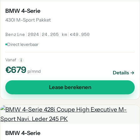
BMW 4-Serie
430I M-Sport Pakket
Benzine
|
2024
|
24.265 km
|
€49.950
Direct leverbaar
Vanaf
i
€679
p/mnd
Details →
Lease berekenen
BMW 4-Serie