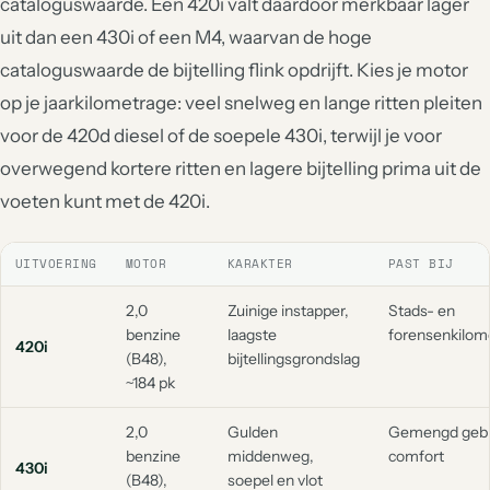
cataloguswaarde. Een 420i valt daardoor merkbaar lager
uit dan een 430i of een M4, waarvan de hoge
cataloguswaarde de bijtelling flink opdrijft. Kies je motor
op je jaarkilometrage: veel snelweg en lange ritten pleiten
voor de 420d diesel of de soepele 430i, terwijl je voor
overwegend kortere ritten en lagere bijtelling prima uit de
voeten kunt met de 420i.
UITVOERING
MOTOR
KARAKTER
PAST BIJ
2,0
Zuinige instapper,
Stads- en
benzine
laagste
forensenkilom
420i
(B48),
bijtellingsgrondslag
~184 pk
2,0
Gulden
Gemengd gebr
benzine
middenweg,
comfort
430i
(B48),
soepel en vlot