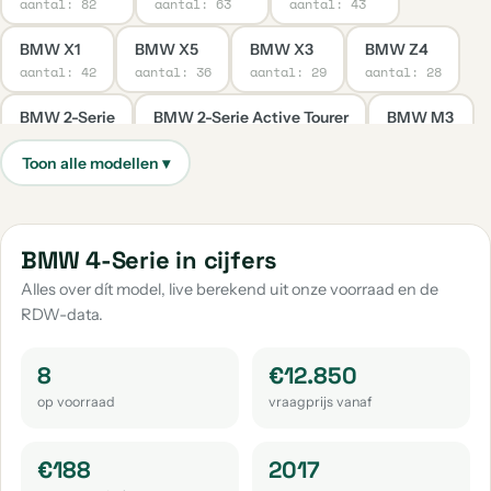
aantal: 82
aantal: 63
aantal: 43
BMW X1
BMW X5
BMW X3
BMW Z4
aantal: 42
aantal: 36
aantal: 29
aantal: 28
BMW 2-Serie
BMW 2-Serie Active Tourer
BMW M3
aantal: 22
aantal: 15
aantal: 9
BMW Z3
BMW 6-Serie
BMW 7-Serie
aantal: 9
aantal: 8
aantal: 8
BMW 2-Serie Gran Coupe
BMW 2-Serie Gran Tourer
BMW 4-Serie in cijfers
aantal: 7
aantal: 7
Alles over dít model, live berekend uit onze voorraad en de
RDW-data.
BMW X2
BMW 4-Serie Gran Coupe
BMW Ix3
aantal: 7
aantal: 6
aantal: 6
8
€12.850
BMW X4
BMW Overige
BMW 3-Serie Gran Turismo
op voorraad
vraagprijs vanaf
aantal: 6
aantal: 5
aantal: 3
BMW Ix1
BMW M2
BMW M4
BMW 2002
€188
2017
aantal: 3
aantal: 3
aantal: 3
aantal: 2