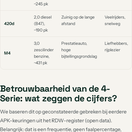
~245 pk
2,0 diesel
Zuinig op de lange
Veelrijders,
420d
(B47),
afstand
snelweg
~190 pk
3,0
Prestatieauto,
Liefhebbers,
zescilinder
hoge
rijplezier
M4
benzine,
bijtellingsgrondslag
~431 pk
Betrouwbaarheid van de 4-
Serie: wat zeggen de cijfers?
We baseren dit op geconstateerde gebreken bij eerdere
APK-keuringen uit het RDW-register (open data).
Belangrijk: dat is een frequentie, geen faalpercentage,