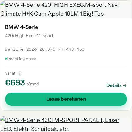
BMW 4-Serie
420i High Exec.M-sport
Benzine
|
2023
|
28.970 km
|
€49.450
Direct leverbaar
Vanaf
i
€693
p/mnd
Details →
Lease berekenen