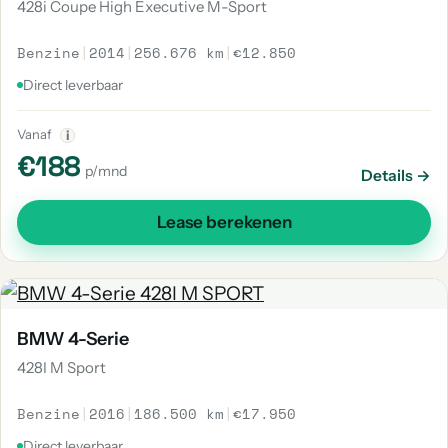
428i Coupe High Executive M-Sport
Benzine
|
2014
|
256.676 km
|
€12.850
Direct leverbaar
Vanaf
i
€188
p/mnd
Details →
Lease berekenen
BMW 4-Serie
428I M Sport
Benzine
|
2016
|
186.500 km
|
€17.950
Direct leverbaar