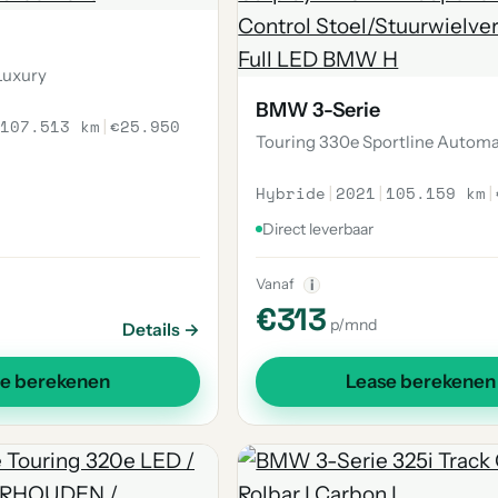
Luxury
BMW 3-Serie
107.513 km
|
€25.950
Touring 330e Sportline Autom
Hybride
|
2021
|
105.159 km
|
Direct leverbaar
Vanaf
i
€313
p/mnd
Details →
se berekenen
Lease berekenen