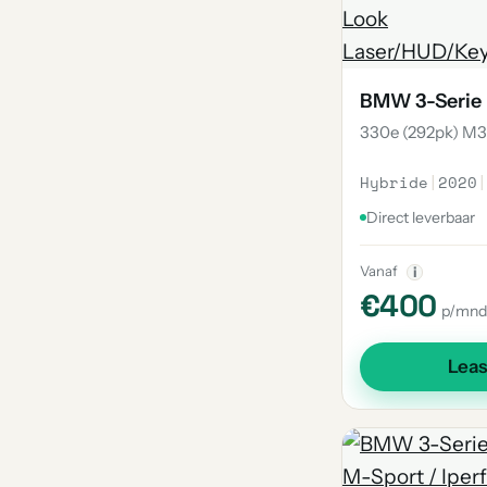
BMW 3-Serie
330e (292pk) M3
Hybride
|
2020
|
Direct leverbaar
Vanaf
i
€400
p/mnd
Lea