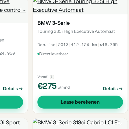
BMW 3-Serie
Touring 335i High Executive Automaat
ren
Benzine
|
2013
|
112.124 km
|
€18.795
24.950
Direct leverbaar
Vanaf
i
€275
p/mnd
Details →
Details →
Lease berekenen