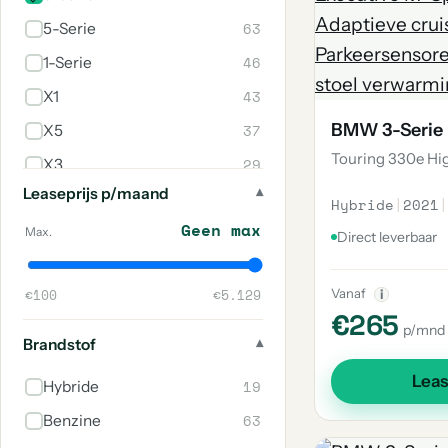
63
5-Serie
46
1-Serie
43
X1
BMW 3-Serie
37
X5
Touring 330e Hi
29
X3
Leaseprijs p/maand
28
Z4
Hybride
|
2021
|
Geen max
23
2-Serie
Max.
Direct leverbaar
16
2-Serie Active Tourer
€100
€5.129
Vanaf
i
11
Z3
€265
p/mnd
8
M3
Brandstof
8
4-Serie
Lea
19
Hybride
8
6-Serie
63
Benzine
8
7-Serie