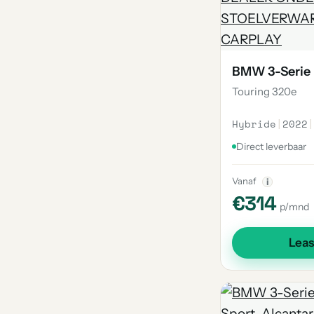
BMW 3-Serie
Touring 320e
Hybride
|
2022
|
Direct leverbaar
Vanaf
i
€314
p/mnd
Lea