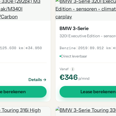
BMW 3-Serie
320I Executive Edition - senso
125.030 km
|
€34.950
Benzine
|
2019
|
89.912 km
|
€
Direct leverbaar
Vanaf
i
€346
p/mnd
Details →
se berekenen
Lease berekenen