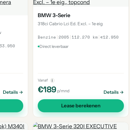
BMW 3-Serie
318ci Cabrio Lci Ed. Excl. – 1e eig
w
Benzine
|
2005
|
112.270 km
|
€12.950
33.950
Direct leverbaar
Vanaf
i
€189
p/mnd
Details →
Details →
Lease berekenen