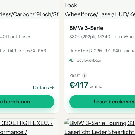
BMW 3-Serie
40I Look Laser
330e (292pk) M340I Look Whee
97.949 km
|
€34.950
Hybride
|
2020
|
97.949 km
|
€
Direct leverbaar
Vanaf
i
€417
p/mnd
Details →
se berekenen
Lease berekenen