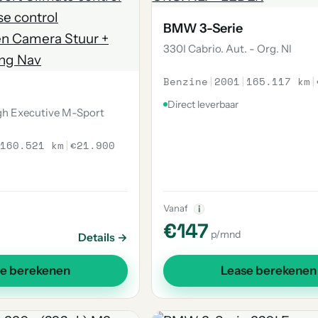
BMW 3-Serie
330I Cabrio. Aut. - Org. Nl
Benzine
|
2001
|
165.117 km
|
Direct leverbaar
gh Executive M-Sport
160.521 km
|
€21.900
Vanaf
i
€147
p/mnd
Details →
se berekenen
Lease berekenen