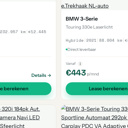
BMW 3-Serie
Touring 330e Laserlicht
232.957 km
|
€12.445
Hybride
|
2021
|
88.004 km
|
€
Direct leverbaar
Vanaf
i
€443
p/mnd
Details →
se berekenen
Lease berekenen