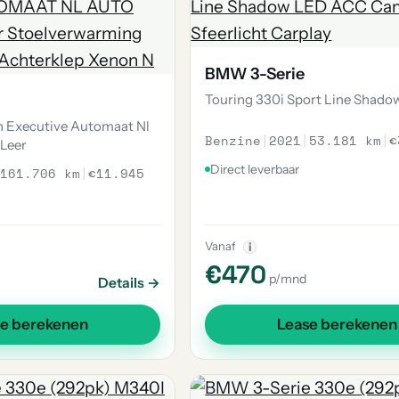
BMW 3-Serie
Touring 330i Sport Line Shado
h Executive Automaat Nl
Benzine
|
2021
|
53.181 km
|
€
 Leer
Direct leverbaar
161.706 km
|
€11.945
Vanaf
i
€470
p/mnd
Details →
se berekenen
Lease berekenen