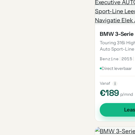
2
8-Serie
2
I5
2
X4 M
BMW 3-Serie
2
X7
Touring 316i Hig
2
Xm
Auto Sport-Line
1
X2 M
Benzine
|
2015
|
1
I8
Direct leverbaar
1
I7
Vanaf
i
1
8-Serie Gran Coupe
€189
p/mnd
1
I3
1
X5 M50
Lea
1
1600
1
635