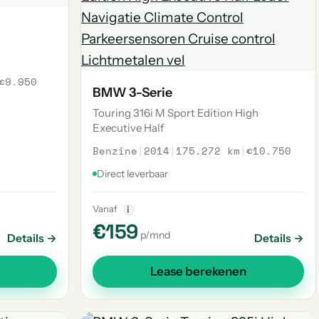
€9.950
BMW 3-Serie
Touring 316i M Sport Edition High
Executive Half
Benzine
|
2014
|
175.272 km
|
€10.750
Direct leverbaar
Vanaf
i
€159
p/mnd
Details →
Details →
Lease berekenen