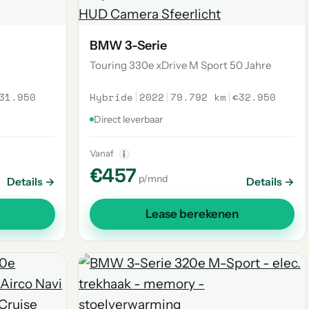
BMW 3-Serie
Touring 330e xDrive M Sport 50 Jahre
31.950
Hybride
|
2022
|
79.792 km
|
€32.950
Direct leverbaar
Vanaf
i
€457
p/mnd
Details →
Details →
Lease berekenen