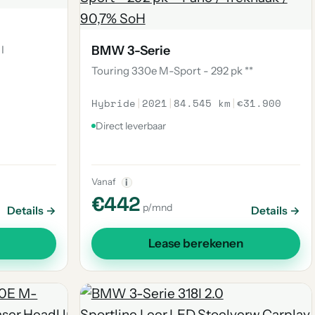
I
BMW 3-Serie
Touring 330e M-Sport - 292 pk **
Hybride
|
2021
|
84.545 km
|
€31.900
Direct leverbaar
Vanaf
i
€442
p/mnd
Details →
Details →
Lease berekenen