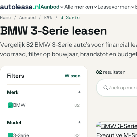
autolease
.nl
Aanbod
Alle merken
Leasevormen
Home
/
Aanbod
/
BMW
/
3-Serie
BMW 3-Serie leasen
Vergelijk 82 BMW 3-Serie auto's voor financial le
voorraad, filter op bouwjaar, brandstof en budg
82
resultaten
Filters
Wissen
Merk
82
BMW
Model
82
3-Serie