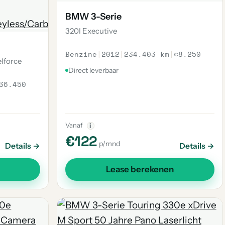
BMW 3-Serie
320I Executive
Benzine
|
2012
|
234.403 km
|
€8.250
lforce
Direct leverbaar
36.450
Vanaf
i
€122
p/mnd
Details →
Details →
Lease berekenen