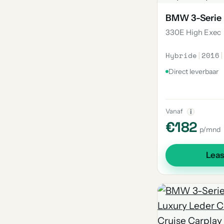
BMW 3-Serie
330E High Exec
Hybride
|
2016
|
Direct leverbaar
Vanaf
i
€182
p/mnd
Lea