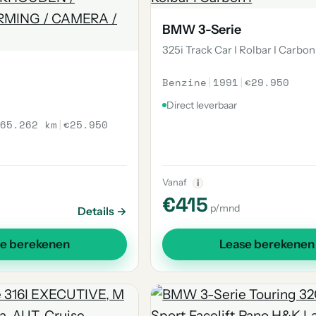
BMW 3-Serie
325i Track Car I Rolbar I Carbon 
Benzine
|
1991
|
€29.950
Direct leverbaar
65.262 km
|
€25.950
Vanaf
i
€415
p/mnd
Details →
se berekenen
Lease berekenen