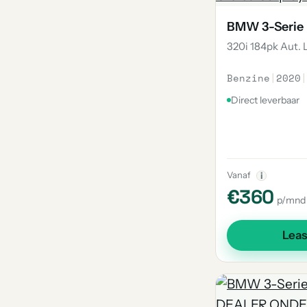
BMW 3-Serie
320i 184pk Aut. 
Benzine
|
2020
|
Direct leverbaar
Vanaf
i
€360
p/mnd
Lea