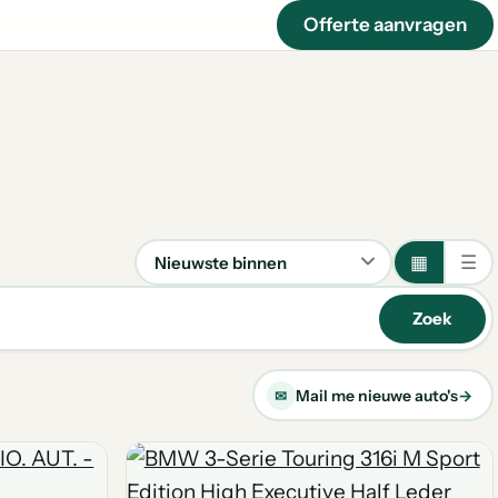
Offerte aanvragen
▦
☰
Sorteren
Zoek
Mail me nieuwe auto's
→
✉