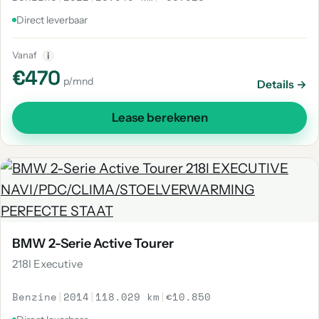
Direct leverbaar
Vanaf
i
€470
p/mnd
Details →
Lease berekenen
BMW 2-Serie Active Tourer
218I Executive
Benzine
|
2014
|
118.029 km
|
€10.850