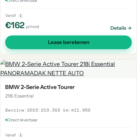
Direct leverbaar
Vanaf
i
€162
p/mnd
Details →
Lease berekenen
BMW 2-Serie Active Tourer
218i Essential
Benzine
|
2015
|
210.303 km
|
€11.950
Direct leverbaar
Vanaf
i