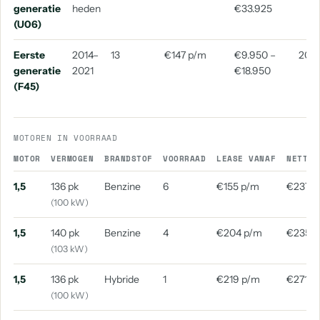
generatie
heden
€33.925
(U06)
BMW X2 M
BMW X5 M50
BMW Z4 M
aantal: 1
aantal: 1
aantal: 1
Eerste
2014–
13
€147 p/m
€9.950 –
2017
generatie
2021
€18.950
(F45)
MOTOREN IN VOORRAAD
MOTOR
VERMOGEN
BRANDSTOF
VOORRAAD
LEASE VANAF
NETTO 
1,5
136 pk
Benzine
6
€155 p/m
€237 p
(100 kW)
1,5
140 pk
Benzine
4
€204 p/m
€235 
(103 kW)
1,5
136 pk
Hybride
1
€219 p/m
€271 p
(100 kW)