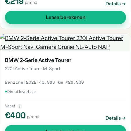
€219
p/mnd
Details →
Lease berekenen
BMW 2-Serie Active Tourer
220I Active Tourer M-Sport
Benzine
|
2022
|
45.988 km
|
€28.900
Direct leverbaar
Vanaf
i
€400
p/mnd
Details →