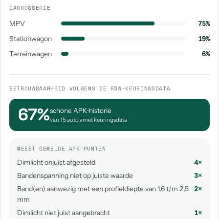
CARROSSERIE
MPV
75%
Stationwagon
19%
Terreinwagen
6%
BETROUWBAARHEID VOLGENS DE RDW-KEURINGSDATA
67%
schone APK‑historie
van 15 auto's met keuringsdata
MEEST GEMELDE APK-PUNTEN
Dimlicht onjuist afgesteld
4×
Bandenspanning niet op juiste waarde
3×
Band(en) aanwezig met een profieldiepte van 1,6 t/m 2,5
2×
mm
Dimlicht niet juist aangebracht
1×