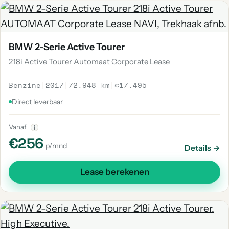
BMW 2-Serie Active Tourer
218i Active Tourer Automaat Corporate Lease
Benzine
|
2017
|
72.948 km
|
€17.495
Direct leverbaar
Vanaf
i
€256
p/mnd
Details →
Lease berekenen