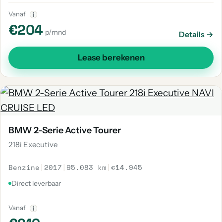
Vanaf
i
€204
p/mnd
Details →
Lease berekenen
BMW 2-Serie Active Tourer
218i Executive
Benzine
|
2017
|
95.083 km
|
€14.945
Direct leverbaar
Vanaf
i