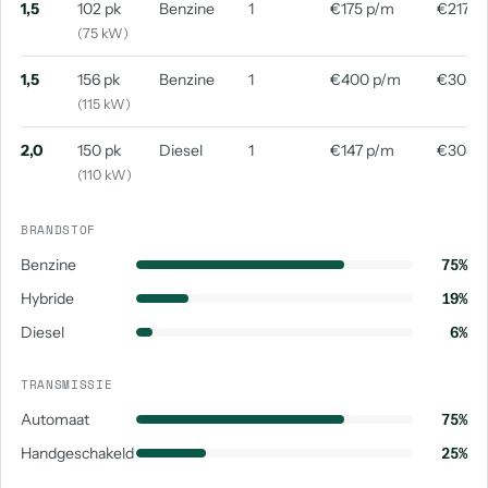
1,5
102 pk
Benzine
1
€175 p/m
€217 p
(75 kW)
1,5
156 pk
Benzine
1
€400 p/m
€305 
(115 kW)
2,0
150 pk
Diesel
1
€147 p/m
€303 
(110 kW)
BRANDSTOF
Benzine
75%
Hybride
19%
Diesel
6%
TRANSMISSIE
Automaat
75%
Handgeschakeld
25%