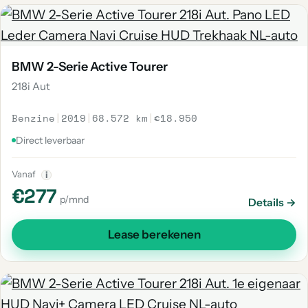
BMW 2-Serie Active Tourer
218i Aut
Benzine
|
2019
|
68.572 km
|
€18.950
Direct leverbaar
Vanaf
i
€277
p/mnd
Details →
Lease berekenen