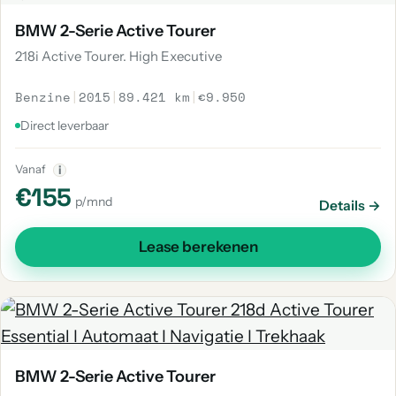
BMW 2-Serie Active Tourer
218i Active Tourer. High Executive
Benzine
|
2015
|
89.421 km
|
€9.950
Direct leverbaar
Vanaf
i
€155
p/mnd
Details →
Lease berekenen
BMW 2-Serie Active Tourer