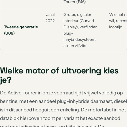
Tourer (F46)
vanaf
Groter, digitaler
Wie het n
2022
interieur (Curved
wil, recen
Tweede generatie
Display), verfijnder
looptijd
(U06)
plug-
inhybridesysteem,
alleen vijfzits
Welke motor of uitvoering kies
je?
De Active Tourer in onze voorraad rijdt vrijwel volledig op
benzine, met een aandeel plug-inhybride daarnaast; diesel
is in dit aanbod hooguit een enkeling. De motortabel in het
datablok hierboven toont per variant het exacte aanbod
met een indicatieve lease- en bijtellingsprijs. De