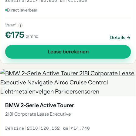
Benzine
|
2017
|
95.855 km
|
€11.950
Direct leverbaar
Vanaf
i
€175
p/mnd
Details →
Lease berekenen
BMW 2-Serie Active Tourer
218i Corporate Lease Executive
Benzine
|
2018
|
120.132 km
|
€14.740