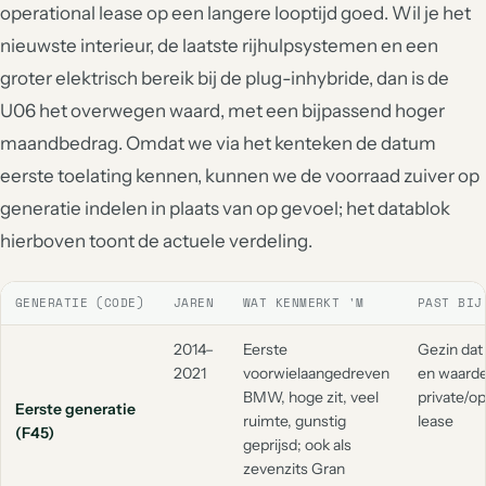
operational lease op een langere looptijd goed. Wil je het
nieuwste interieur, de laatste rijhulpsystemen en een
groter elektrisch bereik bij de plug-inhybride, dan is de
U06 het overwegen waard, met een bijpassend hoger
maandbedrag. Omdat we via het kenteken de datum
eerste toelating kennen, kunnen we de voorraad zuiver op
generatie indelen in plaats van op gevoel; het datablok
hierboven toont de actuele verdeling.
GENERATIE (CODE)
JAREN
WAT KENMERKT 'M
PAST BIJ
2014–
Eerste
Gezin dat
2021
voorwielaangedreven
en waarde
BMW, hoge zit, veel
private/op
Eerste generatie
ruimte, gunstig
lease
(F45)
geprijsd; ook als
zevenzits Gran