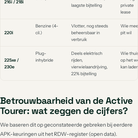
216i / 218i
laagste bijtelling
private
lease
Benzine (4-
Vlotter, nog steeds
Wie mee
220i
cil.)
beheersbaar in
pit wil
verbruik
Plug-
Deels elektrisch
Wie thuis
225xe /
inhybride
rijden,
op het w
230e
vierwielaandrijving,
kan lade
22% bijtelling
Betrouwbaarheid van de Active
Tourer: wat zeggen de cijfers?
We baseren dit op geconstateerde gebreken bij eerdere
APK-keuringen uit het RDW-register (open data).