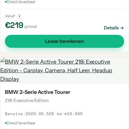
Direct leverbaar
Vanaf
i
€219
p/mnd
Details →
Lease berekenen
BMW 2-Serie Active Tourer
218i Executive Edition
Benzine
|
2020
|
95.525 km
|
€16.845
Direct leverbaar