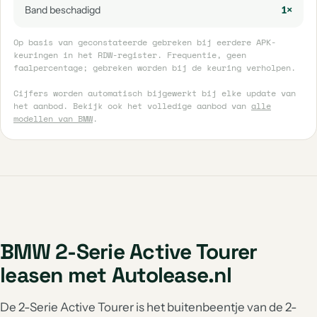
Band beschadigd
1×
Op basis van geconstateerde gebreken bij eerdere APK-
keuringen in het RDW-register. Frequentie, geen
faalpercentage; gebreken worden bij de keuring verholpen.
Cijfers worden automatisch bijgewerkt bij elke update van
het aanbod. Bekijk ook het volledige aanbod van
alle
modellen van BMW
.
BMW 2-Serie Active Tourer
leasen met Autolease.nl
De 2-Serie Active Tourer is het buitenbeentje van de 2-