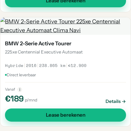
Lease berekenen
BMW 2-Serie Active Tourer
225xe Centennial Executive Automaat
Hybride
|
2016
|
238.865 km
|
€12.900
Direct leverbaar
Vanaf
i
€189
p/mnd
Details →
Lease berekenen