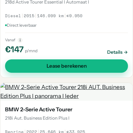
218d Active Tourer Essential I Automaat I
Diesel
|
2015
|
146.099 km
|
€9.950
Direct leverbaar
Vanaf
i
€147
p/mnd
Details →
Lease berekenen
BMW 2-Serie Active Tourer
218i Aut. Business Edition Plus I
Benzine
|
2022
|
25.646 km
|
€33.925