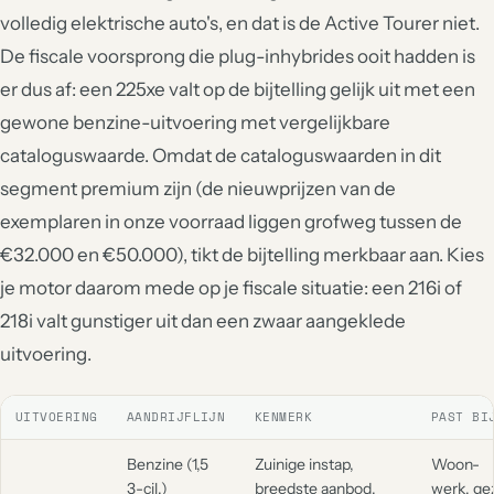
volledig elektrische auto's, en dat is de Active Tourer niet.
De fiscale voorsprong die plug-inhybrides ooit hadden is
er dus af: een 225xe valt op de bijtelling gelijk uit met een
gewone benzine-uitvoering met vergelijkbare
cataloguswaarde. Omdat de cataloguswaarden in dit
segment premium zijn (de nieuwprijzen van de
exemplaren in onze voorraad liggen grofweg tussen de
€32.000 en €50.000), tikt de bijtelling merkbaar aan. Kies
je motor daarom mede op je fiscale situatie: een 216i of
218i valt gunstiger uit dan een zwaar aangeklede
uitvoering.
UITVOERING
AANDRIJFLIJN
KENMERK
PAST BI
Benzine (1,5
Zuinige instap,
Woon-
3-cil.)
breedste aanbod,
werk, gez