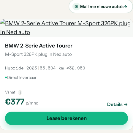
Mail me nieuwe auto's
→
✉
BMW 2-Serie Active Tourer
M-Sport 326PK plug in Ned auto
Hybride
|
2023
|
55.504 km
|
€32.950
Direct leverbaar
Vanaf
i
€377
p/mnd
Details →
Lease berekenen