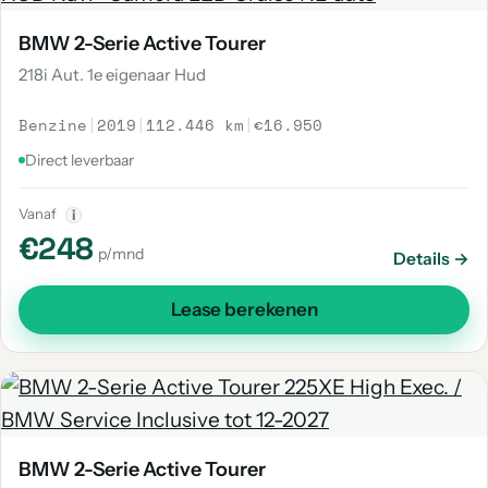
BMW 2-Serie Active Tourer
218i Aut. 1e eigenaar Hud
Benzine
|
2019
|
112.446 km
|
€16.950
Direct leverbaar
Vanaf
i
€248
p/mnd
Details →
Lease berekenen
BMW 2-Serie Active Tourer