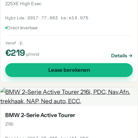
225XE High Exec
Hybride
|
2017
|
77.663 km
|
€14.975
Direct leverbaar
Vanaf
i
€219
p/mnd
Details →
Lease berekenen
BMW 2-Serie Active Tourer
216i