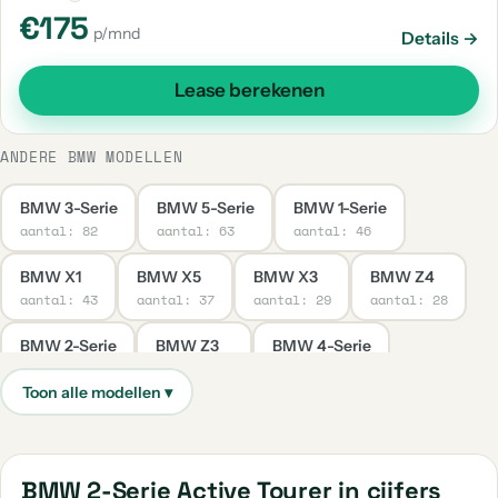
€175
p/mnd
Details →
Lease berekenen
ANDERE BMW MODELLEN
BMW 3-Serie
BMW 5-Serie
BMW 1-Serie
aantal: 82
aantal: 63
aantal: 46
BMW X1
BMW X5
BMW X3
BMW Z4
aantal: 43
aantal: 37
aantal: 29
aantal: 28
BMW 2-Serie
BMW Z3
BMW 4-Serie
aantal: 23
aantal: 11
aantal: 8
BMW 6-Serie
BMW 7-Serie
BMW M3
aantal: 8
aantal: 8
aantal: 8
BMW 2-Serie Gran Coupe
BMW 2-Serie Gran Tourer
BMW 2-Serie Active Tourer in cijfers