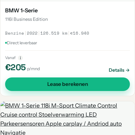
BMW 1-Serie
116I Business Edition
Benzine
|
2022
|
126.519 km
|
€16.940
Direct leverbaar
Vanaf
i
€205
p/mnd
Details →
Lease berekenen