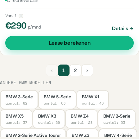
Direct leverbaar
Vanaf
i
€290
p/mnd
Details →
Lease berekenen
‹
1
2
›
ANDERE BMW MODELLEN
BMW 3-Serie
BMW 5-Serie
BMW X1
aantal: 82
aantal: 63
aantal: 43
BMW X5
BMW X3
BMW Z4
BMW 2-Serie
aantal: 37
aantal: 29
aantal: 28
aantal: 23
BMW 2-Serie Active Tourer
BMW Z3
BMW 4-Serie