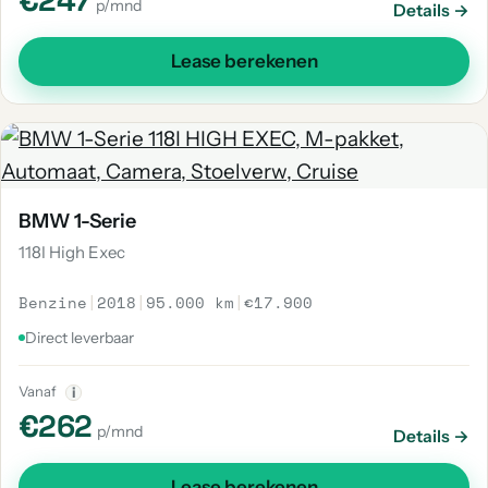
€247
p/mnd
Details →
Lease berekenen
BMW 1-Serie
118I High Exec
Benzine
|
2018
|
95.000 km
|
€17.900
Direct leverbaar
Vanaf
i
€262
p/mnd
Details →
Lease berekenen