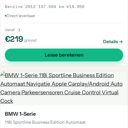
Benzine
|
2012
|
187.064 km
|
€14.950
Direct leverbaar
Vanaf
i
€219
p/mnd
Details →
Lease berekenen
BMW 1-Serie
118i Sportline Business Edition Automaat