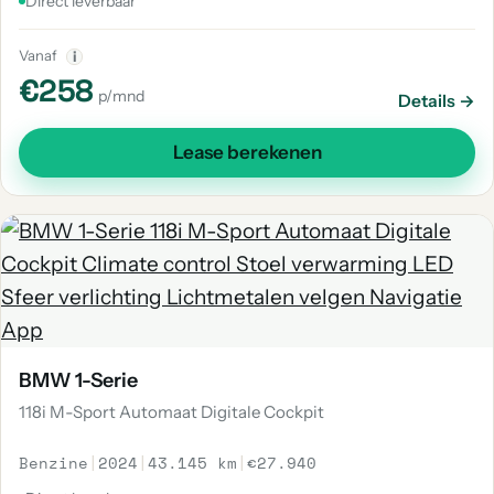
Direct leverbaar
Vanaf
i
€258
p/mnd
Details →
Lease berekenen
BMW 1-Serie
118i M-Sport Automaat Digitale Cockpit
Benzine
|
2024
|
43.145 km
|
€27.940