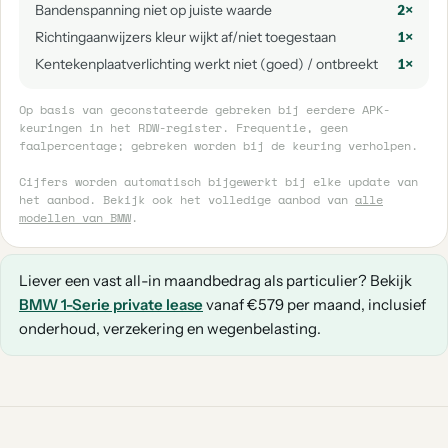
Bandenspanning niet op juiste waarde
2×
Richtingaanwijzers kleur wijkt af/niet toegestaan
1×
Kentekenplaatverlichting werkt niet (goed) / ontbreekt
1×
Op basis van geconstateerde gebreken bij eerdere APK-
keuringen in het RDW-register. Frequentie, geen
faalpercentage; gebreken worden bij de keuring verholpen.
Cijfers worden automatisch bijgewerkt bij elke update van
het aanbod. Bekijk ook het volledige aanbod van
alle
modellen van BMW
.
Liever een vast all-in maandbedrag als particulier? Bekijk
BMW 1-Serie private lease
vanaf €579 per maand, inclusief
onderhoud, verzekering en wegenbelasting.