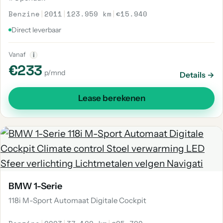
Benzine
|
2011
|
123.959 km
|
€15.940
Direct leverbaar
Vanaf
i
€233
p/mnd
Details →
Lease berekenen
BMW 1-Serie
118i M-Sport Automaat Digitale Cockpit