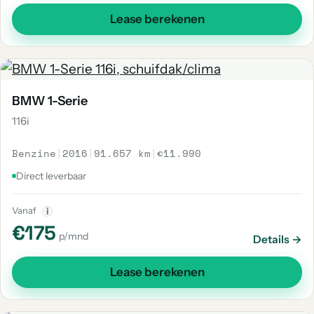
Lease berekenen
BMW 1-Serie
116i
Benzine
|
2016
|
91.657 km
|
€11.990
Direct leverbaar
Vanaf
i
€175
p/mnd
Details →
Lease berekenen