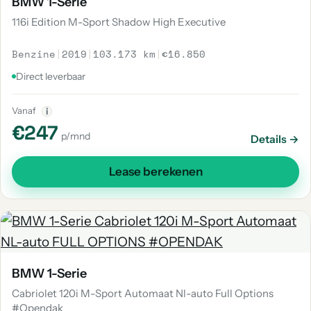
BMW 1-Serie
116i Edition M-Sport Shadow High Executive
Benzine
|
2019
|
103.173 km
|
€16.850
Direct leverbaar
Vanaf
i
€247
p/mnd
Details →
Lease berekenen
BMW 1-Serie
Cabriolet 120i M-Sport Automaat Nl-auto Full Options
#Opendak