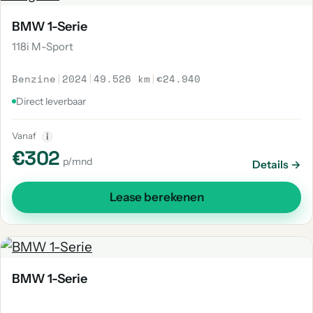
BMW 1-Serie
118i M-Sport
Benzine
|
2024
|
49.526 km
|
€24.940
Direct leverbaar
Vanaf
i
€302
p/mnd
Details →
Lease berekenen
BMW 1-Serie