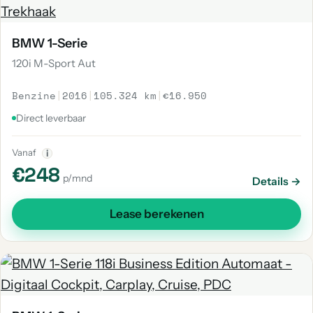
BMW 1-Serie
120i M-Sport Aut
Benzine
|
2016
|
105.324 km
|
€16.950
Direct leverbaar
Vanaf
i
€248
p/mnd
Details →
Lease berekenen