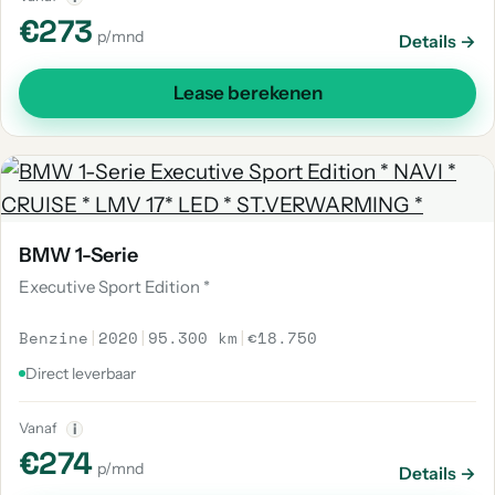
€273
p/mnd
Details →
Lease berekenen
BMW 1-Serie
Executive Sport Edition *
Benzine
|
2020
|
95.300 km
|
€18.750
Direct leverbaar
Vanaf
i
€274
p/mnd
Details →