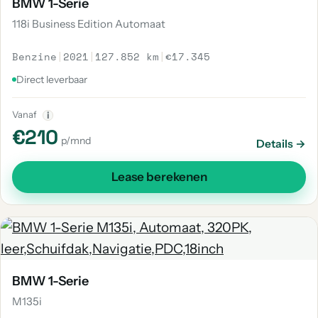
BMW 1-Serie
118i Business Edition Automaat
Benzine
|
2021
|
127.852 km
|
€17.345
Direct leverbaar
Vanaf
i
€210
p/mnd
Details →
Lease berekenen
BMW 1-Serie
M135i