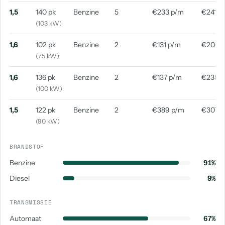
1,5
140 pk
Benzine
5
€233 p/m
€241 p
(103 kW)
1,6
102 pk
Benzine
2
€131 p/m
€200 
(75 kW)
1,6
136 pk
Benzine
2
€137 p/m
€235 
(100 kW)
1,5
122 pk
Benzine
2
€389 p/m
€307 p
(90 kW)
BRANDSTOF
Benzine
91%
Diesel
9%
TRANSMISSIE
Automaat
67%