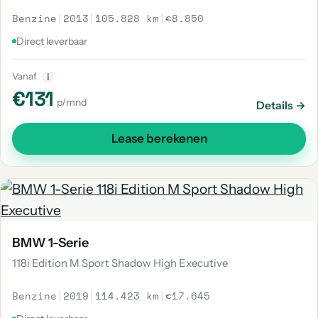
Benzine
|
2013
|
105.828 km
|
€8.850
Direct leverbaar
Vanaf
i
€131
p/mnd
Details →
Lease berekenen
BMW 1-Serie
118i Edition M Sport Shadow High Executive
Benzine
|
2019
|
114.423 km
|
€17.645