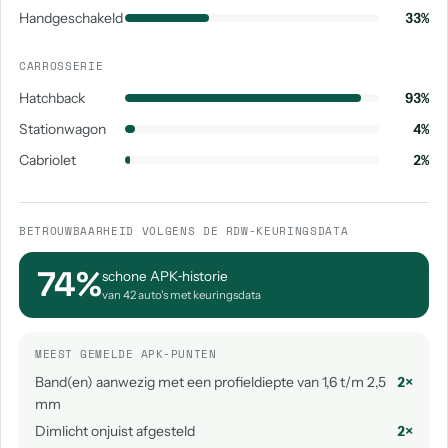
Handgeschakeld
33%
CARROSSERIE
Hatchback
93%
Stationwagon
4%
Cabriolet
2%
BETROUWBAARHEID VOLGENS DE RDW-KEURINGSDATA
74%
schone APK‑historie
van 42 auto's met keuringsdata
MEEST GEMELDE APK-PUNTEN
Band(en) aanwezig met een profieldiepte van 1,6 t/m 2,5
2×
mm
Dimlicht onjuist afgesteld
2×