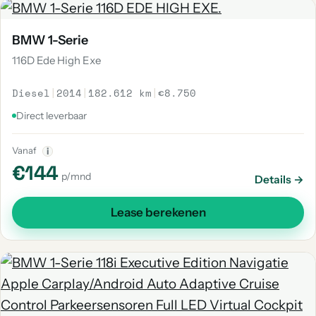
BMW 1-Serie
116D Ede High Exe
Diesel
|
2014
|
182.612 km
|
€8.750
Direct leverbaar
Vanaf
i
€144
p/mnd
Details →
Lease berekenen