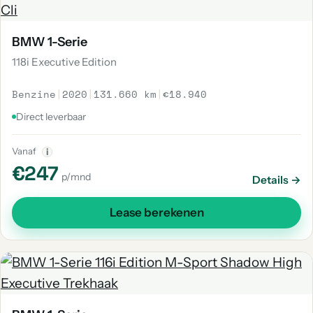
BMW 1-Serie
118i Executive Edition
Benzine
|
2020
|
131.660 km
|
€18.940
Direct leverbaar
Vanaf
i
€247
p/mnd
Details →
Lease berekenen