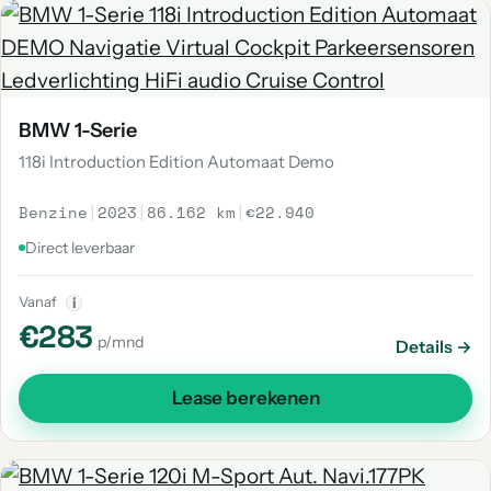
BMW 1-Serie
118i Introduction Edition Automaat Demo
Benzine
|
2023
|
86.162 km
|
€22.940
Direct leverbaar
Vanaf
i
€283
p/mnd
Details →
Lease berekenen