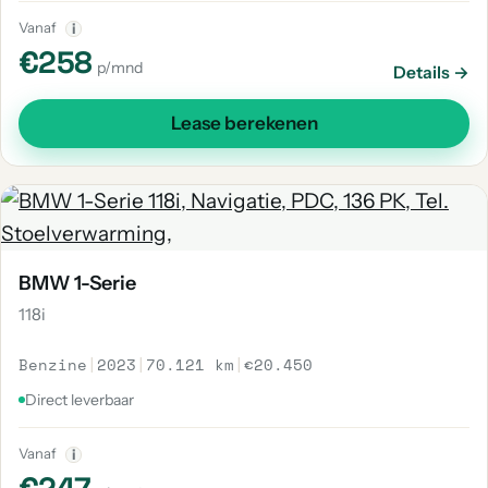
Vanaf
i
€258
p/mnd
Details →
Lease berekenen
BMW 1-Serie
118i
Benzine
|
2023
|
70.121 km
|
€20.450
Direct leverbaar
Vanaf
i