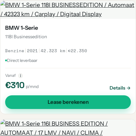
BMW 1-Serie
118I Businessedition
Benzine
|
2021
|
42.323 km
|
€22.350
Direct leverbaar
Vanaf
i
€310
p/mnd
Details →
Lease berekenen