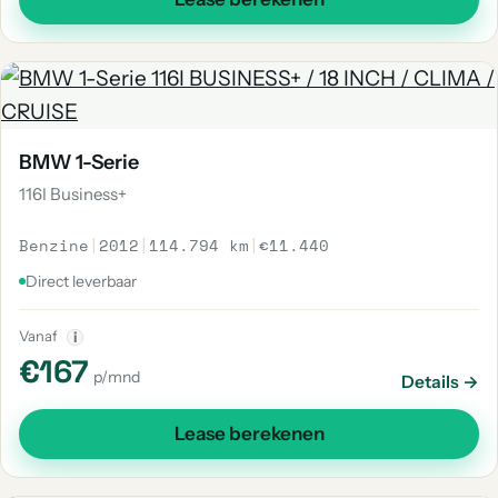
BMW 1-Serie
116I Business+
Benzine
|
2012
|
114.794 km
|
€11.440
Direct leverbaar
Vanaf
i
€167
p/mnd
Details →
Lease berekenen