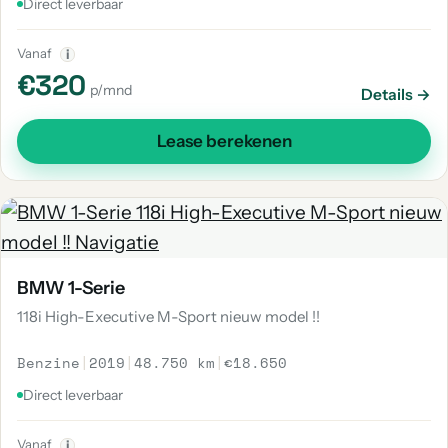
Direct leverbaar
Vanaf
i
€320
p/mnd
Details →
Lease berekenen
BMW 1-Serie
118i High-Executive M-Sport nieuw model !!
Benzine
|
2019
|
48.750 km
|
€18.650
Direct leverbaar
Vanaf
i