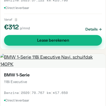
Benzine
|
2023
|
37.122 km
|
€25.790
Direct leverbaar
Vanaf
i
€312
p/mnd
Details →
Lease berekenen
BMW 1-Serie
118i Executive
Benzine
|
2020
|
70.767 km
|
€17.650
Direct leverbaar