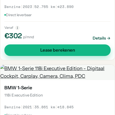
Benzine
|
2023
|
52.765 km
|
€23.890
Direct leverbaar
Vanaf
i
€302
p/mnd
Details →
Lease berekenen
BMW 1-Serie
118i Executive Edition
Benzine
|
2021
|
35.861 km
|
€18.845