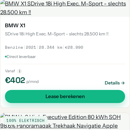
BMW X1
SDrive 18i High Exec. M-Sport - slechts 28.500 km !!
Benzine
|
2021
|
28.344 km
|
€28.990
Direct leverbaar
Vanaf
i
€402
p/mnd
Details →
Lease berekenen
100% ELEKTRISCH