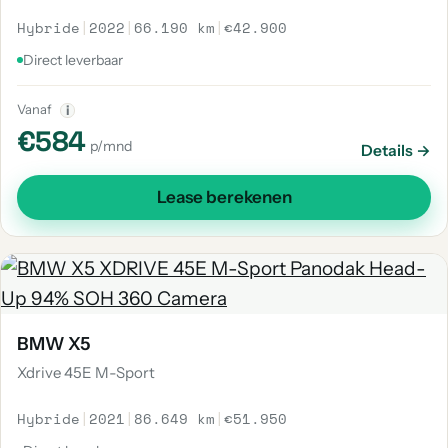
Hybride
|
2022
|
66.190 km
|
€42.900
Direct leverbaar
Vanaf
i
€584
p/mnd
Details →
Lease berekenen
BMW X5
Xdrive 45E M-Sport
Hybride
|
2021
|
86.649 km
|
€51.950