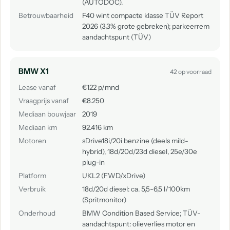
(AUTODOC).
Betrouwbaarheid
F40 wint compacte klasse TÜV Report
2026 (3,3% grote gebreken); parkeerrem
aandachtspunt (TÜV)
BMW X1
42 op voorraad
Lease vanaf
€122 p/mnd
Vraagprijs vanaf
€8.250
Mediaan bouwjaar
2019
Mediaan km
92.416 km
Motoren
sDrive18i/20i benzine (deels mild-
hybrid), 18d/20d/23d diesel, 25e/30e
plug-in
Platform
UKL2 (FWD/xDrive)
Verbruik
18d/20d diesel: ca. 5,5-6,5 l/100km
(Spritmonitor)
Onderhoud
BMW Condition Based Service; TÜV-
aandachtspunt: olieverlies motor en