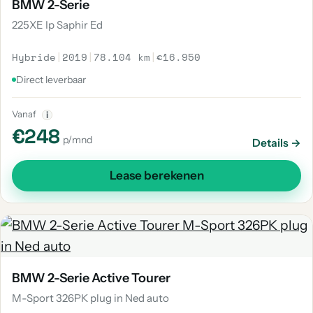
BMW 2-Serie
225XE Ip Saphir Ed
Hybride
|
2019
|
78.104 km
|
€16.950
Direct leverbaar
Vanaf
i
€248
p/mnd
Details →
Lease berekenen
BMW 2-Serie Active Tourer
M-Sport 326PK plug in Ned auto