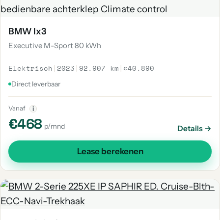
BMW Ix3
Executive M-Sport 80 kWh
Elektrisch
|
2023
|
92.907 km
|
€40.890
Direct leverbaar
Vanaf
i
€468
p/mnd
Details →
Lease berekenen