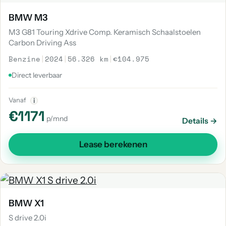
BMW M3
M3 G81 Touring Xdrive Comp. Keramisch Schaalstoelen
Carbon Driving Ass
Benzine
|
2024
|
56.326 km
|
€104.975
Direct leverbaar
Vanaf
i
€1171
p/mnd
Details →
Lease berekenen
BMW X1
S drive 2.0i