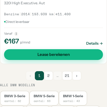
320I High Executive. Aut
Benzine
|
2014
|
193.939 km
|
€11.400
Direct leverbaar
Vanaf
i
€167
p/mnd
Details →
Lease berekenen
‹
1
2
…
21
›
ALLE BMW MODELLEN
BMW 3-Serie
BMW 5-Serie
BMW 1-Serie
aantal: 82
aantal: 63
aantal: 43