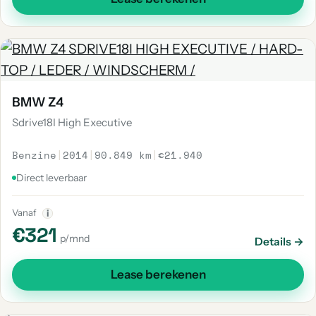
BMW Z4
Sdrive18I High Executive
Benzine
|
2014
|
90.849 km
|
€21.940
Direct leverbaar
Vanaf
i
€321
p/mnd
Details →
Lease berekenen