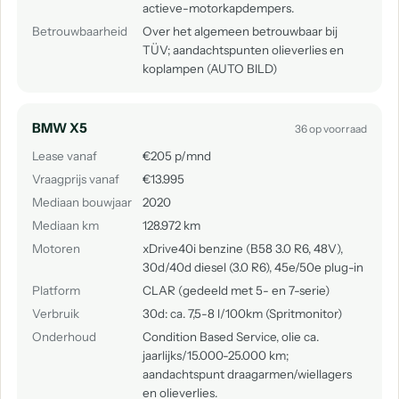
actieve-motorkapdempers.
Betrouwbaarheid
Over het algemeen betrouwbaar bij
TÜV; aandachtspunten olieverlies en
koplampen (AUTO BILD)
BMW X5
36 op voorraad
Lease vanaf
€205 p/mnd
Vraagprijs vanaf
€13.995
Mediaan bouwjaar
2020
Mediaan km
128.972 km
Motoren
xDrive40i benzine (B58 3.0 R6, 48V),
30d/40d diesel (3.0 R6), 45e/50e plug-in
Platform
CLAR (gedeeld met 5- en 7-serie)
Verbruik
30d: ca. 7,5-8 l/100km (Spritmonitor)
Onderhoud
Condition Based Service, olie ca.
jaarlijks/15.000-25.000 km;
aandachtspunt draagarmen/wiellagers
en olieverlies.