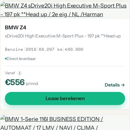
BMW Z4
sDrive20i High Executive M-Sport Plus - 197 pk **Head up
Benzine
|
2019
|
64.297 km
|
€40.900
Direct leverbaar
Vanaf
i
€556
p/mnd
Details →
Lease berekenen