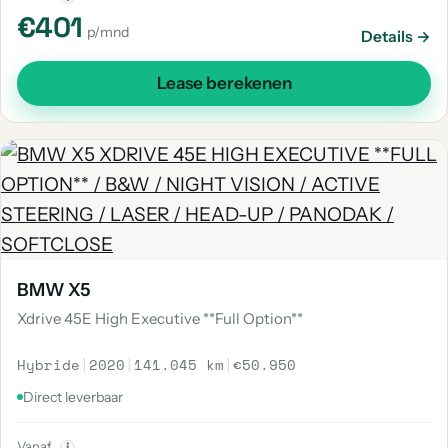
€401
p/mnd
Details →
Lease berekenen
BMW X5
Xdrive 45E High Executive **Full Option**
Hybride
|
2020
|
141.045 km
|
€50.950
Direct leverbaar
Vanaf
i