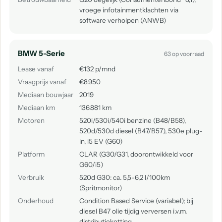
vroege infotainmentklachten via
software verholpen (ANWB)
BMW 5-Serie
63 op voorraad
Lease vanaf
€132 p/mnd
Vraagprijs vanaf
€8.950
Mediaan bouwjaar
2019
Mediaan km
136.881 km
Motoren
520i/530i/540i benzine (B48/B58),
520d/530d diesel (B47/B57), 530e plug-
in, i5 EV (G60)
Platform
CLAR (G30/G31, doorontwikkeld voor
G60/i5)
Verbruik
520d G30: ca. 5,5-6,2 l/100km
(Spritmonitor)
Onderhoud
Condition Based Service (variabel); bij
diesel B47 olie tijdig verversen i.v.m.
distributieketting.