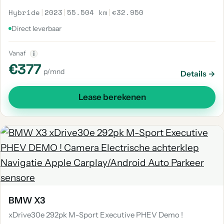
Hybride
|
2023
|
55.504 km
|
€32.950
Direct leverbaar
Vanaf
i
€377
p/mnd
Details →
Lease berekenen
BMW X3
xDrive30e 292pk M-Sport Executive PHEV Demo !