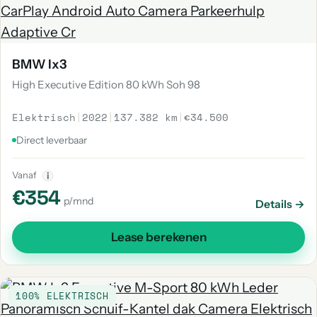
BMW Ix3
High Executive Edition 80 kWh Soh 98
Elektrisch
|
2022
|
137.382 km
|
€34.500
Direct leverbaar
Vanaf
i
€354
p/mnd
Details →
Lease berekenen
100% ELEKTRISCH