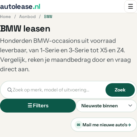
autolease
.nl
☰
Home
/
Aanbod
/
BMW
BMW leasen
Honderden BMW-occasions uit voorraad
leverbaar, van 1-Serie en 3-Serie tot X5 en Z4.
Vergelijk, reken je maandbedrag door en vraag
direct aan.
Zoek
☰ Filters
Sorteren
Mail me nieuwe auto's
→
✉