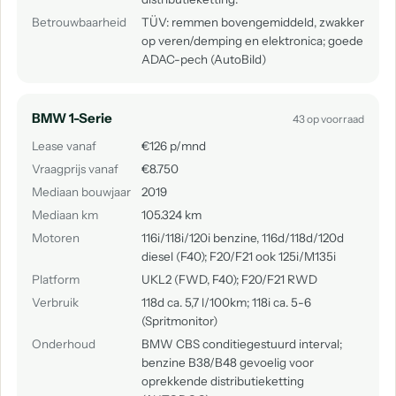
Betrouwbaarheid
TÜV: remmen bovengemiddeld, zwakker
op veren/demping en elektronica; goede
ADAC-pech (AutoBild)
BMW 1-Serie
43 op voorraad
Lease vanaf
€126 p/mnd
Vraagprijs vanaf
€8.750
Mediaan bouwjaar
2019
Mediaan km
105.324 km
Motoren
116i/118i/120i benzine, 116d/118d/120d
diesel (F40); F20/F21 ook 125i/M135i
Platform
UKL2 (FWD, F40); F20/F21 RWD
Verbruik
118d ca. 5,7 l/100km; 118i ca. 5-6
(Spritmonitor)
Onderhoud
BMW CBS conditiegestuurd interval;
benzine B38/B48 gevoelig voor
oprekkende distributieketting