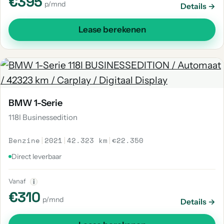
€395
p/mnd
Details →
Lease berekenen
BMW 1-Serie
118I Businessedition
Benzine
|
2021
|
42.323 km
|
€22.350
Direct leverbaar
Vanaf
i
€310
p/mnd
Details →