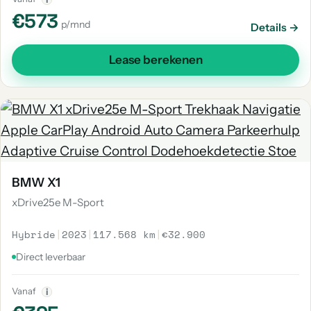
€573
p/mnd
Details →
Lease berekenen
BMW X1
xDrive25e M-Sport
Hybride
|
2023
|
117.568 km
|
€32.900
Direct leverbaar
Vanaf
i