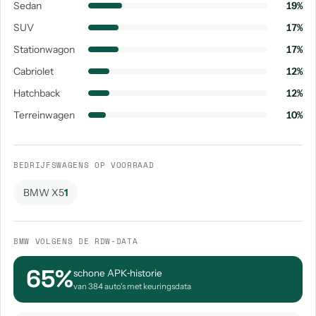
Sedan
19%
SUV
17%
Stationwagon
17%
Cabriolet
12%
Hatchback
12%
Terreinwagen
10%
BEDRIJFSWAGENS OP VOORRAAD
BMW X5
1
BMW VOLGENS DE RDW-DATA
65%
schone APK‑historie
van 384 auto's met keuringsdata