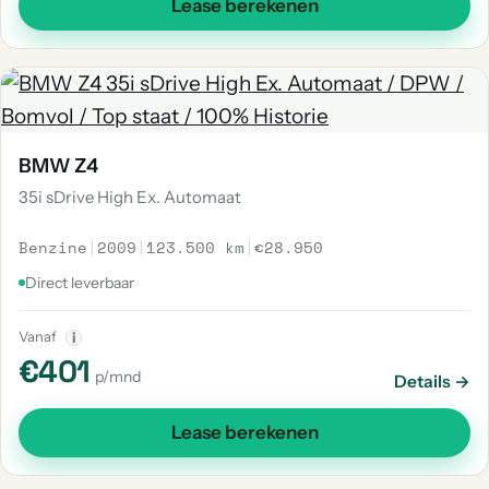
Lease berekenen
BMW Z4
35i sDrive High Ex. Automaat
Benzine
|
2009
|
123.500 km
|
€28.950
Direct leverbaar
Vanaf
i
€401
p/mnd
Details →
Lease berekenen