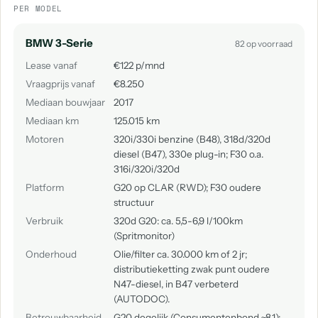
PER MODEL
BMW 3-Serie
82 op voorraad
Lease vanaf
€122 p/mnd
Vraagprijs vanaf
€8.250
Mediaan bouwjaar
2017
Mediaan km
125.015 km
Motoren
320i/330i benzine (B48), 318d/320d
diesel (B47), 330e plug-in; F30 o.a.
316i/320i/320d
Platform
G20 op CLAR (RWD); F30 oudere
structuur
Verbruik
320d G20: ca. 5,5-6,9 l/100km
(Spritmonitor)
Onderhoud
Olie/filter ca. 30.000 km of 2 jr;
distributieketting zwak punt oudere
N47-diesel, in B47 verbeterd
(AUTODOC).
Betrouwbaarheid
G20 degelijk (Consumentenbond ~8,1);