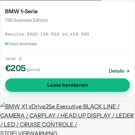
BMW 1-Serie
116I Business Edition
Benzine
|
2022
|
126.519 km
|
€16.940
Direct leverbaar
Vanaf
i
€205
p/mnd
Details →
Lease berekenen