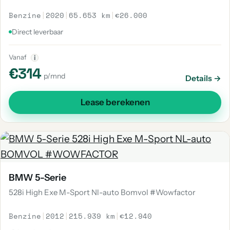
Benzine
|
2020
|
65.653 km
|
€26.000
Direct leverbaar
Vanaf
i
€314
p/mnd
Details →
Lease berekenen
BMW 5-Serie
528i High Exe M-Sport Nl-auto Bomvol #Wowfactor
Benzine
|
2012
|
215.939 km
|
€12.940