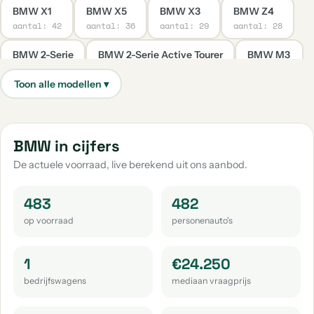
BMW X1
BMW X5
BMW X3
BMW Z4
aantal: 42
aantal: 36
aantal: 29
aantal: 28
BMW 2-Serie
BMW 2-Serie Active Tourer
BMW M3
aantal: 22
aantal: 15
aantal: 9
BMW Z3
BMW 4-Serie
BMW 6-Serie
aantal: 9
aantal: 8
aantal: 8
BMW 7-Serie
BMW 2-Serie Gran Coupe
BMW in cijfers
aantal: 8
aantal: 7
De actuele voorraad, live berekend uit ons aanbod.
BMW 2-Serie Gran Tourer
BMW X2
aantal: 7
aantal: 7
483
482
op voorraad
personenauto's
BMW 4-Serie Gran Coupe
BMW Ix3
BMW X4
aantal: 6
aantal: 6
aantal: 6
1
€24.250
BMW Overige
BMW 3-Serie Gran Turismo
BMW Ix1
bedrijfswagens
mediaan vraagprijs
aantal: 5
aantal: 3
aantal: 3