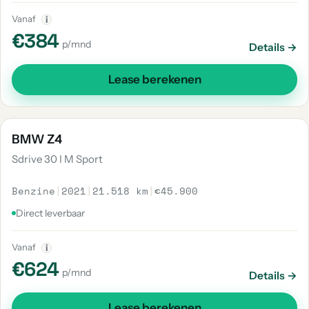
Vanaf
i
€384
p/mnd
Details →
Lease berekenen
BMW Z4
Sdrive 30 I M Sport
Benzine
|
2021
|
21.518 km
|
€45.900
Direct leverbaar
Vanaf
i
€624
p/mnd
Details →
Lease berekenen