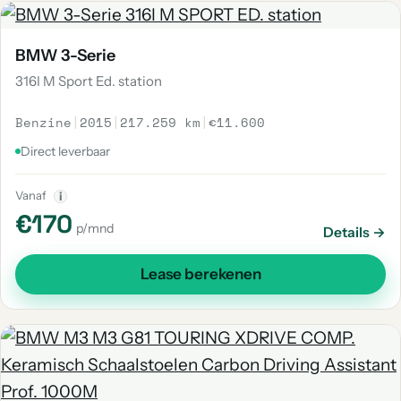
BMW 3-Serie
316I M Sport Ed. station
Benzine
|
2015
|
217.259 km
|
€11.600
Direct leverbaar
Vanaf
i
€170
p/mnd
Details →
Lease berekenen