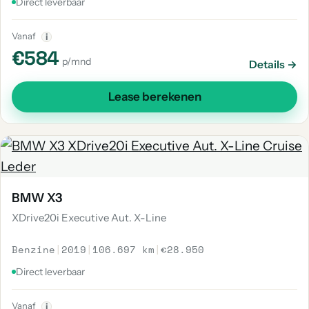
Direct leverbaar
Vanaf
i
€584
p/mnd
Details →
Lease berekenen
BMW X3
XDrive20i Executive Aut. X-Line
Benzine
|
2019
|
106.697 km
|
€28.950
Direct leverbaar
Vanaf
i