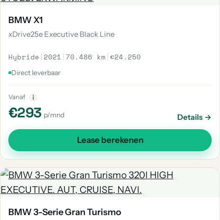
BMW X1
xDrive25e Executive Black Line
Hybride
|
2021
|
70.486 km
|
€24.250
Direct leverbaar
Vanaf
i
€293
p/mnd
Details →
Lease berekenen
BMW 3-Serie Gran Turismo