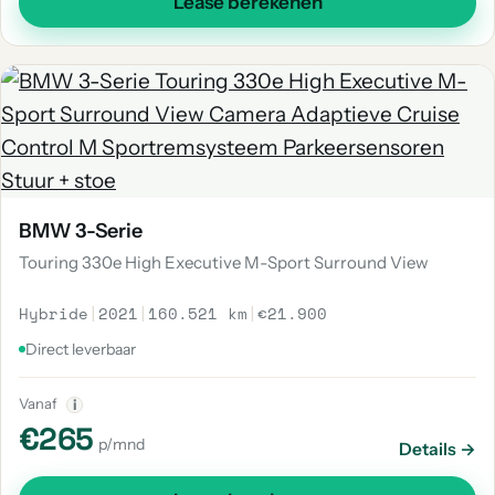
Lease berekenen
BMW 3-Serie
Touring 330e High Executive M-Sport Surround View
Hybride
|
2021
|
160.521 km
|
€21.900
Direct leverbaar
Vanaf
i
€265
p/mnd
Details →