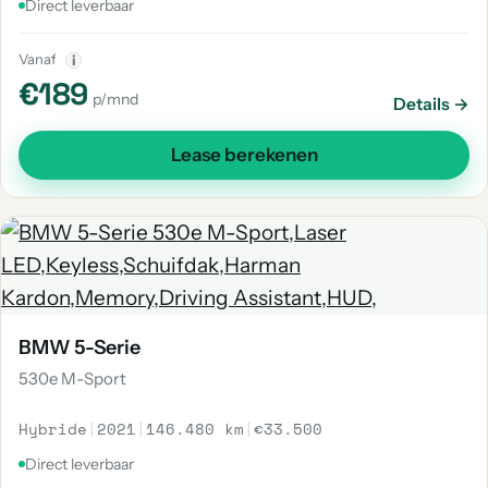
Direct leverbaar
Vanaf
i
€189
p/mnd
Details →
Lease berekenen
BMW 5-Serie
530e M-Sport
Hybride
|
2021
|
146.480 km
|
€33.500
Direct leverbaar