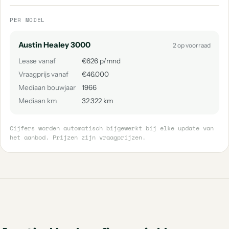
PER MODEL
Austin Healey 3000
2 op voorraad
Lease vanaf
€626 p/mnd
Vraagprijs vanaf
€46.000
Mediaan bouwjaar
1966
Mediaan km
32.322 km
Cijfers worden automatisch bijgewerkt bij elke update van
het aanbod. Prijzen zijn vraagprijzen.