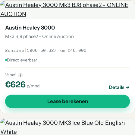
Austin Healey 3000
Mk3 Bj8 phase2 - Online Auction
Benzine
|
1966
|
50.327 km
|
€46.000
Direct leverbaar
Vanaf
i
€626
p/mnd
Details →
Lease berekenen