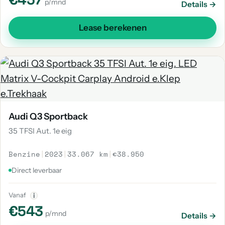
p/mnd
Details →
Lease berekenen
Audi Q3 Sportback
35 TFSI Aut. 1e eig
Benzine
|
2023
|
33.067 km
|
€38.950
Direct leverbaar
Vanaf
i
€543
p/mnd
Details →