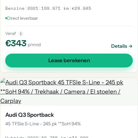
Benzine
|
2021
|
109.971 km
|
€29.945
Direct leverbaar
Vanaf
i
€343
p/mnd
Details →
Lease berekenen
Audi Q3 Sportback
45 TFSIe S-Line - 245 pk **SoH 94%
Hybride
|
2022
|
80.755 km
|
€34.900