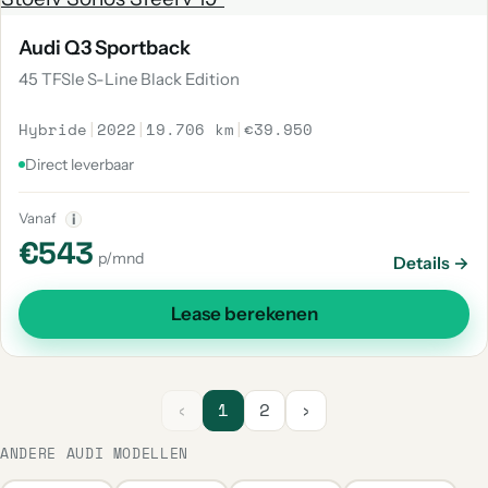
Audi Q3 Sportback
45 TFSIe S-Line Black Edition
Hybride
|
2022
|
19.706 km
|
€39.950
Direct leverbaar
Vanaf
i
€543
p/mnd
Details →
Lease berekenen
‹
1
2
›
ANDERE AUDI MODELLEN