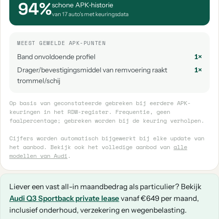
94%
schone APK‑historie
van 17 auto's met keuringsdata
MEEST GEMELDE APK-PUNTEN
Band onvoldoende profiel
1×
Drager/bevestigingsmiddel van remvoering raakt
1×
trommel/schij
Op basis van geconstateerde gebreken bij eerdere APK-
keuringen in het RDW-register. Frequentie, geen
faalpercentage; gebreken worden bij de keuring verholpen.
Cijfers worden automatisch bijgewerkt bij elke update van
het aanbod. Bekijk ook het volledige aanbod van
alle
modellen van Audi
.
Liever een vast all-in maandbedrag als particulier? Bekijk
Audi Q3 Sportback private lease
vanaf €649 per maand,
inclusief onderhoud, verzekering en wegenbelasting.