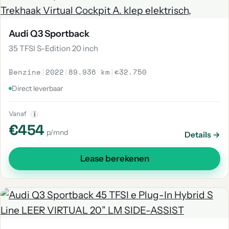
Audi Q3 Sportback
35 TFSI S-Edition 20 inch
Benzine
|
2022
|
89.936 km
|
€32.750
Direct leverbaar
Vanaf
i
€454
p/mnd
Details →
Lease berekenen