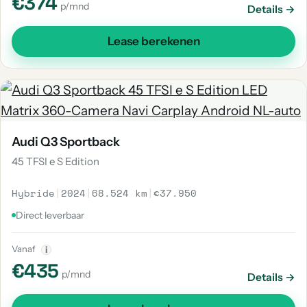
€374
p/mnd
Details →
Lease berekenen
Audi Q3 Sportback
45 TFSI e S Edition
Hybride
|
2024
|
68.524 km
|
€37.950
Direct leverbaar
Vanaf
i
€435
p/mnd
Details →