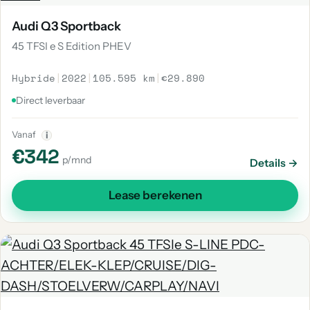
Audi Q3 Sportback
45 TFSI e S Edition PHEV
Hybride
|
2022
|
105.595 km
|
€29.890
Direct leverbaar
Vanaf
i
€342
p/mnd
Details →
Lease berekenen