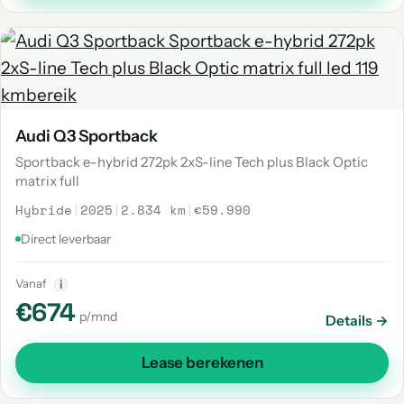
Audi Q3 Sportback
Sportback e-hybrid 272pk 2xS-line Tech plus Black Optic
matrix full
Hybride
|
2025
|
2.834 km
|
€59.990
Direct leverbaar
Vanaf
i
€674
p/mnd
Details →
Lease berekenen