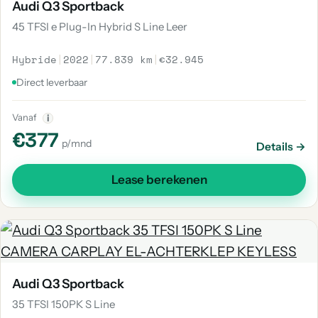
Audi Q3 Sportback
45 TFSI e Plug-In Hybrid S Line Leer
Hybride
|
2022
|
77.839 km
|
€32.945
Direct leverbaar
Vanaf
i
€377
p/mnd
Details →
Lease berekenen
Audi Q3 Sportback
35 TFSI 150PK S Line