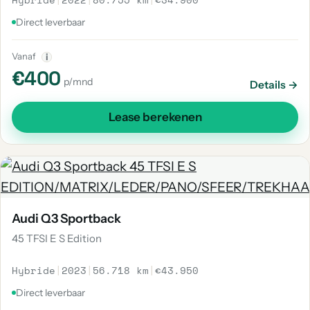
Direct leverbaar
Vanaf
i
€400
p/mnd
Details →
Lease berekenen
Audi Q3 Sportback
45 TFSI E S Edition
Hybride
|
2023
|
56.718 km
|
€43.950
Direct leverbaar