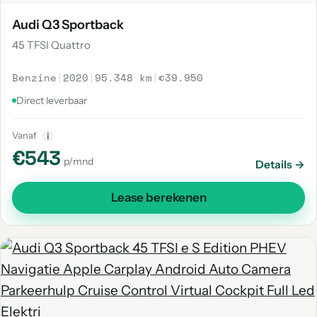
Audi Q3 Sportback
45 TFSI Quattro
Benzine
|
2020
|
95.348 km
|
€39.950
Direct leverbaar
Vanaf
i
€543
p/mnd
Details →
Lease berekenen