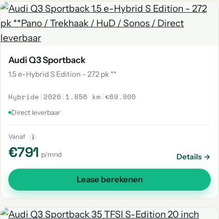
Audi Q3 Sportback
1.5 e-Hybrid S Edition - 272 pk **
Hybride
|
2026
|
1.856 km
|
€69.900
Direct leverbaar
Vanaf
i
€791
p/mnd
Details →
Lease berekenen