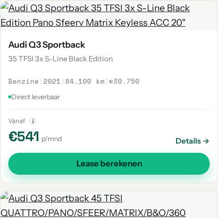
Audi Q3 Sportback
35 TFSI 3x S-Line Black Edition
Benzine
|
2021
|
84.100 km
|
€39.750
Direct leverbaar
Vanaf
i
€541
p/mnd
Details →
Lease berekenen