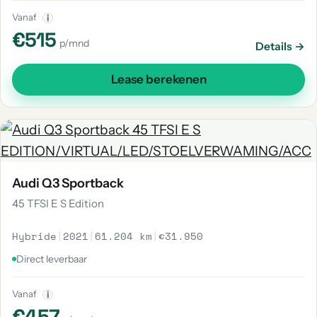
Vanaf
i
€515
p/mnd
Details →
Lease berekenen
Audi Q3 Sportback
45 TFSI E S Edition
Hybride
|
2021
|
61.204 km
|
€31.950
Direct leverbaar
Vanaf
i
€457