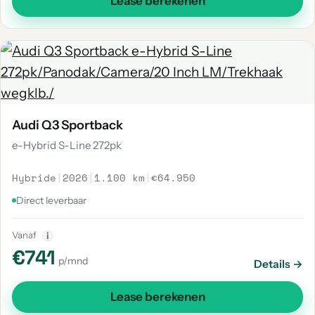
Lease berekenen
Audi Q3 Sportback
e-Hybrid S-Line 272pk
Hybride
|
2026
|
1.100 km
|
€64.950
Direct leverbaar
Vanaf
i
€741
p/mnd
Details →
Lease berekenen