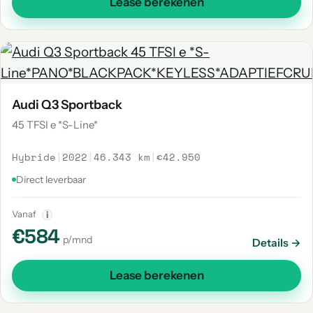
Lease berekenen
Audi Q3 Sportback
45 TFSI e *S-Line*
Hybride
|
2022
|
46.343 km
|
€42.950
Direct leverbaar
Vanaf
i
€584
p/mnd
Details →
Lease berekenen