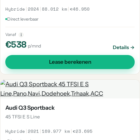
Hybride
|
2024
|
88.012 km
|
€46.950
Direct leverbaar
Vanaf
i
€538
p/mnd
Details →
Lease berekenen
Audi Q3 Sportback
45 TFSI E S Line
Hybride
|
2021
|
169.977 km
|
€23.695