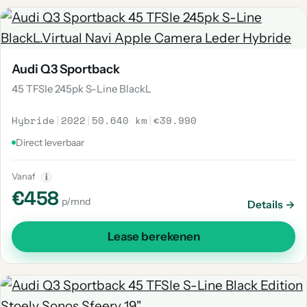
Audi Q3 Sportback
45 TFSIe 245pk S-Line BlackL
Hybride
|
2022
|
50.640 km
|
€39.990
Direct leverbaar
Vanaf
i
€458
p/mnd
Details →
Lease berekenen