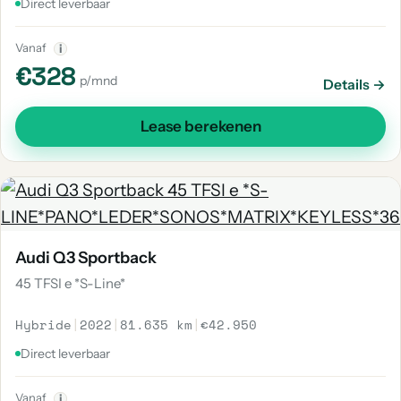
Direct leverbaar
Vanaf
i
€328
p/mnd
Details →
Lease berekenen
Audi Q3 Sportback
45 TFSI e *S-Line*
Hybride
|
2022
|
81.635 km
|
€42.950
Direct leverbaar
Vanaf
i