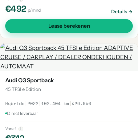
€492
p/mnd
Details →
Lease berekenen
Audi Q3 Sportback
45 TFSI e Edition
Hybride
|
2022
|
102.404 km
|
€26.950
Direct leverbaar
Vanaf
i