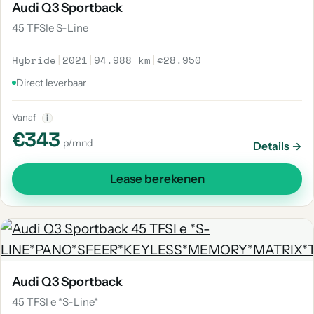
Audi Q3 Sportback
45 TFSIe S-Line
Hybride
|
2021
|
94.988 km
|
€28.950
Direct leverbaar
Vanaf
i
€343
p/mnd
Details →
Lease berekenen
Audi Q3 Sportback
45 TFSI e *S-Line*