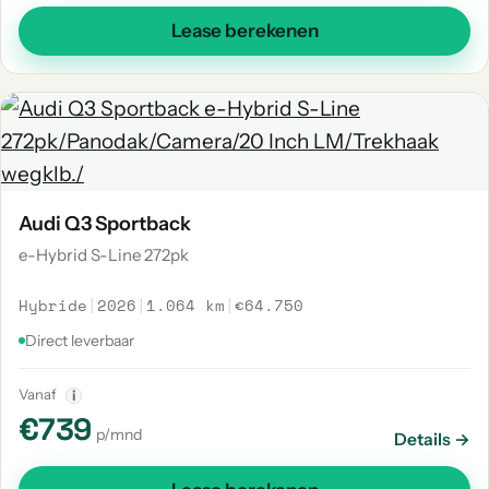
Lease berekenen
Audi Q3 Sportback
e-Hybrid S-Line 272pk
Hybride
|
2026
|
1.064 km
|
€64.750
Direct leverbaar
Vanaf
i
€739
p/mnd
Details →