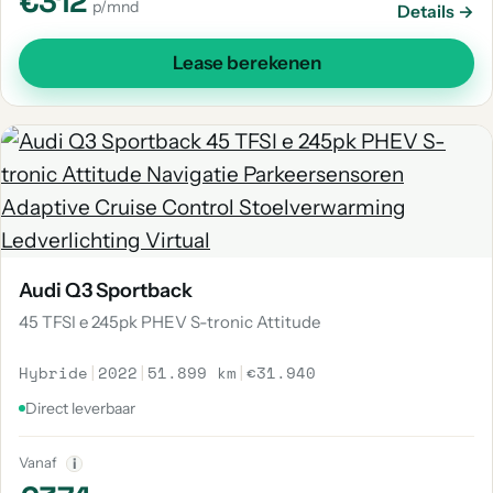
€312
p/mnd
Details →
Lease berekenen
Audi Q3 Sportback
45 TFSI e 245pk PHEV S-tronic Attitude
Hybride
|
2022
|
51.899 km
|
€31.940
Direct leverbaar
Vanaf
i