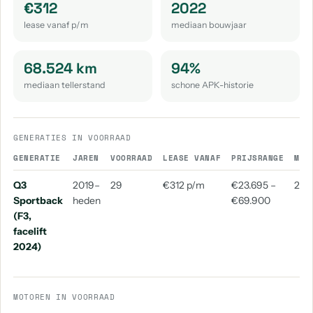
€312
2022
aantal: 2
aantal: 1
aantal: 1
lease vanaf p/m
mediaan bouwjaar
Audi Cabriolet
Audi Coupe
Audi E-Tron Gt
aantal: 1
aantal: 1
aantal: 1
68.524 km
94%
mediaan tellerstand
schone APK-historie
Audi Overige
Audi Q4 E-Tron
aantal: 1
aantal: 1
Audi Q4 Sportback E-Tron
Audi Q8 E-Tron
Audi Rs7
GENERATIES IN VOORRAAD
aantal: 1
aantal: 1
aantal: 1
GENERATIE
JAREN
VOORRAAD
LEASE VANAF
PRIJSRANGE
MED
Audi Rsq3
Audi Rs Q3 Sportback
Audi S1
Q3
2019–
29
€312 p/m
€23.695 –
202
aantal: 1
aantal: 1
aantal: 1
Sportback
heden
€69.900
(F3,
Audi S6
Audi Sq2
Audi Sq7
aantal: 1
aantal: 1
aantal: 1
facelift
2024)
MOTOREN IN VOORRAAD